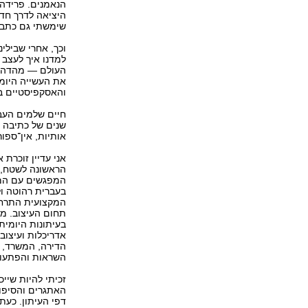
הנאמנים. פרידה
היציאה לדרך חד
שימשתי גם כתבת
וכך, אחרי שבילינ
למדנו איך לעצב
העולם — מהדהדת
את העשייה היומ
והאסקפיסטיים ב
חיים שלמים העבר
שנים של כתיבה ב
אותיות, אין־ספו
אני עדיין זוכרת
הראשונה לשטח, כ
המפגשים עם המר
בעברית רהוטה ול
תחום העיצוב. מב
בעיתונות היומית
אדריכלות ועיצוב
הדירה, המשרד, ג
השראות והפתעו
זכיתי להיות שיי
האתגרים והסיפו
דפי העיתון. כעת