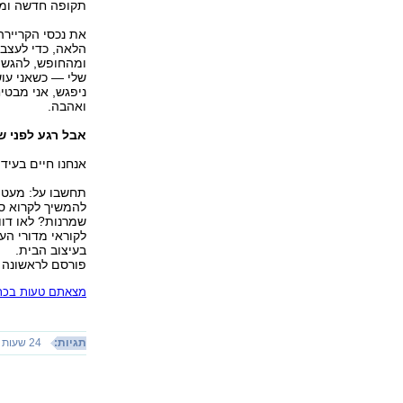
תקופה חדשה ומ
הלאה, כדי לעצב
ומהחופש, להגשי
שלי — כשאני עוש
ניפגש, אני מבטי
ואהבה.
אבל
רגע
לפני
ש
אנחנו חיים בעידן
תחשבו על: מעט א
להמשיך לקרוא ספ
שמרנות? לאו דוו
לקוראי מדורי העי
בעיצוב הבית.
פורסם לראשונה 12.01.16, 21:27
מצאתם טעות בכתב
תגיות:
24 שעות