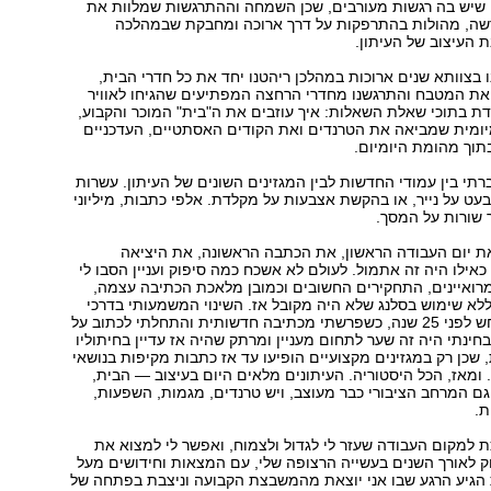
 שיש בה רגשות מעורבים, שכן השמחה וההתרגשות שמלוות את
שה, מהולות בהתרפקות על דרך ארוכה ומחבקת שבמהלכה
 העיצוב של העיתון.
ו בצוותא שנים ארוכות במהלכן ריהטנו יחד את כל חדרי הבית,
 את המטבח והתרגשנו מחדרי הרחצה המפתיעים שהגיחו לאוויר
 בתוכי שאלת השאלות: איך עוזבים את ה"בית" המוכר והקבוע,
יומית שמביאה את הטרנדים ואת הקודים האסתטיים, העדכניים
תוך מהומת היומיום.
תי בין עמודי החדשות לבין המגזינים השונים של העיתון. עשרות
עט על נייר, או בהקשת אצבעות על מקלדת. אלפי כתבות, מיליוני
ר שורות על המסך.
 את יום העבודה הראשון, את הכתבה הראשונה, את היציאה
אילו היה זה אתמול. לעולם לא אשכח כמה סיפוק ועניין הסבו לי
ואיינים, התחקירים החשובים וכמובן מלאכת הכתיבה עצמה,
לא שימוש בסלנג שלא היה מקובל אז. השינוי המשמעותי בדרכי
המקצועית התרחש לפני 25 שנה, כשפרשתי מכתיבה חדשותית והתחלתי לכתוב על
חינתי היה זה שער לתחום מעניין ומרתק שהיה אז עדיין בחיתוליו
, שכן רק במגזינים מקצועיים הופיעו עד אז כתבות מקיפות בנושאי
. ומאז, הכל היסטוריה. העיתונים מלאים היום בעיצוב — הבית,
ם המרחב הציבורי כבר מעוצב, ויש טרנדים, מגמות, השפעות,
ת.
כת למקום העבודה שעזר לי לגדול ולצמוח, ואפשר לי למצוא את
ק לאורך השנים בעשייה הרצופה שלי, עם המצאות וחידושים מעל
 הגיע הרגע שבו אני יוצאת מהמשבצת הקבועה וניצבת בפתחה של