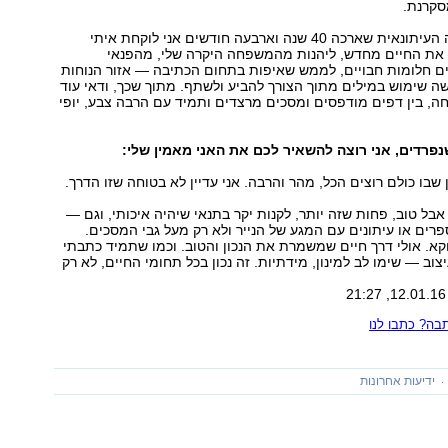
סקרנת.
את נכסי הקריירה העיתונאית שארכה 40 שנה וארבעה חודשים אני לוקחת איתי
 את החיים מחדש, ליהנות מהמשפחה היקרה שלי, מהפנאי
ם חלומות חבויים, לממש שאיפות בתחום הכתיבה — אזור הנוחות
ה שימוש במילים מתוך הצורך להביע ולשתף. מתוך שכך, ודאי עוד
חה, בין דפים מודפסים ומסכים מרצדים ותמיד עם הרבה צבע, יופי
נפרדים
,
אני
רוצה
להשאיר
לכם
את
האני
מאמין
שלי
:
 שבו כולם רוצים הכל, מהר והרבה. אני עדיין לא בטוחה שזו הדרך.
בל טוב, פחות שזה יותר, לקנות יקר בתנאי שיהיה איכותי, וגם —
רים או עיתונים עם המגע של הנייר ולא רק מעל גבי המסכים.
קא. אולי דרך חיים שמשמרת את הנכון והטוב. וכמו שתמיד כתבתי
צוב — שימו לב למינון, מידתיות. זה נכון בכל תחומי החיים, לא רק
ה? כתבו לנו
ידיעות אחרונות