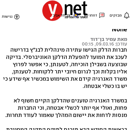
חברות הדלק: קל לפרוץ לדלקן
האוניברסלי
None
מאת עמיר בן־דוד
עודכן: 09.03.16, 00:15
חברות הדלק הגישו עתירה מינהלית לבג"ץ בדרישה
לעכב את המועד להפעלת הדלקן האוניברסלי. בדיקה
שבוצעה בשבילן הוכיחה, לטענתן, כי אפשר לפרוץ
אליו בקלות וכך לגרום חיובי יתר ללקוחות. לטענתן,
משרד האנרגיה קידם את השימוש במכשיר אף שידע כי
יש בו כשלי אבטחה.
במשרד האנרגיה טוענים שהדלקן הקיים חשוף לא
פחות, ואולי אף יותר לכשלי אבטחה, וכי החברות
מנסות לדחות את יישום המהלך שאמור לעודד תחרות.
בראשית החודש הבא תיכנס לתוקף התקנה המחייבת