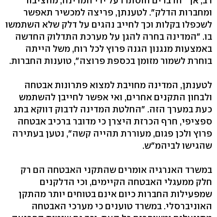
רב, אך "הדברים הוסתרו על ידי המדינה, מהציבור
ומחברות הדלק". לטענתן, פריצה למכשיר תאפשר
לשכפלו בקלות וכך לחייב נהגים על דלק שלא השתמשו
בו. "המדינה בחרה להגן על מערכת התדלוק החדשה
באמצעות מנגנון הגנה פרוץ לכל רוח, משל הייתה
בוחרת לשמור מזומן בכספת פרוצה", טוענות החברות.
לטענתן, המדינה מחויבת למצוא פתרונות אבטחה
ולבחון התקנים אחרים, ואי אפשר לחייבן להשתמש
כעת במערך הזה. "החלטת המדינה לדבוק דווקא בתג
ספציפי, חרף הכרזת היצרן כי מדובר ברכיב אבטחה
פרוץ ולכן פגום, מעוררת תהייה קשה", נטען בעתירה
שהגישו לביהמ"ש.
במשרד האנרגיה אומרים שהתקני האבטחה הם רק
חלק ממעגלי האבטחה הקיימים, וכי הדלקנים
שמפעילות החברות כיום אינם בטוחים יותר מהתקן
האוניברסלי. במשרד טוענים כי מערכי האבטחה