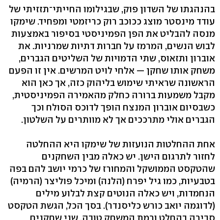
בהנהגתו של השדון פוק, שבגילומו החייתי־תזזיתי של
עודד מינסטר מוצג ככוכב רוק כריזמטי ומפחיד. שימקו
מנסה להבליט את הפן הפמיניסטי בסיפור באמצעות
לבוש הנשים, המרמז על חברות דתיות שמרניות. את
אוברון ותזאוס, שתי הדמויות של השליטים הגברים,
משחק אותו שחקן — אלחי לויט המרשים. אין זו הפעם
הראשונה שראיתי שימוש בליהוק כזה, אך כאן הוא
מקבל משמעות ברורה כחלק מהאמירה הפמיניסטית,
כשבסיום אוברון המנצח הופך לדוכס הסולח וכך
הגברים אולי מתרככים אך לא מוותרים על השלטון.
אחת ההחלטות הנועזות של שימקו היא ההחלטה
לחזור לתרגום הישן. יש כאלה מבין השחקנים
שהטקסט הממושקל והמחורז של כרמי יושב להם בפה
בטבעיות, כמו גיל יפרח (הלנה) ומיכל פוליצר (הרמיה)
הנחמדות, ויש כאלה הנוטים קצת לבלוע מילים
(לדוגמה יואב כורש כליסנדר). בסך הכל, הגשת הטקסט
סבירה בהחלט ורמת המשחק טובה. שני שחקנים