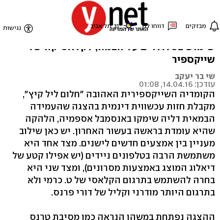
אס אם אס לשייקספיר
דליה שימקו מצליחה להעניק עיבוד עדכני, כולל
שימוש בסלולרים על הבמה, לקלאסיקה של
שייקספיר
שי בר יעקב
עודכן: 14.04.16, 01:08
הקומדיה השייקספירית האהובה "חלום ליל קיץ",
מקבלת חזות עכשווית דינמית בהצגה שהעמידה
הבמאית דליה שימקו באנסמבל אספמיה, הלהקה
שהיא עומדת בראשה בעשור האחרון. יש כאן שילוב
מעניין בין אמצעים חדשים לישנים. מצד אחד היא
משתמשת הרבה בטלפונים ניידים (יש אפילו קטע של
דיאלוג המוצג באמצעות מסרונים), ומצד שני היא
בחרה להשתמש בתרגום הקלאסי של ט. כרמי ולא
בתרגום היותר מודרני וקליל של דורי פרנס.
ההצגה נפתחת במשהו הנראה כמו מסיבת טרנס