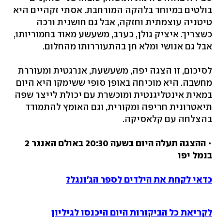
בולטים במיוחד בלהקה המורחבת. אסתי זקהיים היא
טיטניה עוצמתית וחזקה, אבל גם חושנית ורכה
כשצריך. איציק גולן, כערב, משעשע מאוד בחמוריותו,
אבל גם אנושי ומלא חן בהתעוררותו מהחלום.
לסיכום, זו הצגה יפה, משעשעת, אנרגטית ומעוררת
מחשבה. היא מוכיחה באופן סופי ששימקו היא היום
במאית אינטליגנטית ומוכשרת עם יכולת לייצר שפה
תיאטרונית חריפה ומקורית, וגם האומץ להתמודד
בהצלחה עם קלאסיקה.
•
ההצגה תעלה היום בשעה 20:30 באולם האנגר 2
בנמל יפו
כדאי לקחת את הילדים לספר הג'ונגל?
לקריאת כל הביקורות היום היכנסו לגיליון