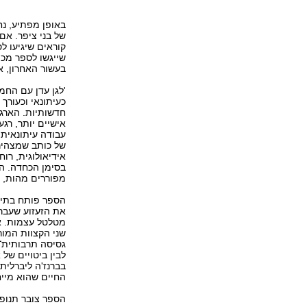
באופן מפתיע, נ
של בני ציפר. אם 
קוראים שיגיעו ל
שייגשו לספר מכ
בעשור האחרון, א
'לגן עדן עם החמ
כעיתונאי וכעורך 
חדשותיות. הארג
אישיים יותר, רג
עבודה עיתונאית,
של כותב שמצהיר 
אידיאולוגית, רו
בסימן הכחדה. הס
מפוררים מהות, ז
הספר פותח בתיא
את הזעזוע שעבר 
מטלטל עצמות. א
שני הקצוות המור
גסיסה תרבותית־י
לבין ביטויים של
בברנז'ה ליברלית
החיים שהוא מייח
הספר צובר תנופה