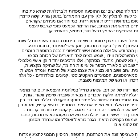
חמד להיפגש שוב עם התופעה הספרותית־ברנז'אית שהיא כתיבתו
כי קשה להמליץ על 'לגן עדן עם החמורים' באופן גורף. קשה לדמיין
סופו בתחושת דריכות והתעוררות. במיוחד אם מניחים שקוראים
ירים מראש את הכותב, את הדימוי הכמעט פופי שגיבש לעצמו
ת השטיקים שאימץ כבעל טור, כמסאי, כסאטיריקן.
ורים' מעבד ומצרף חומרים שציפר פירסם בבמות שעומדות לרשותו
בעיתון 'הארץ'. ביקורת תרבות, יומן אישי־ספרותי, כתבות צבע
ון המחודש של אלה כמסה אישית־סיפורית נבנה בתוספת חומרים
עי התערטלות ווידוי, שמשובצים לצד תיאורים של הכותב מבצע
 יוצא לשטח, מתעד, מסתקרן. אלו מרכיבים יחד דיוקן אישי מלנכולי
שוב ושוב לאורך הספר על עייפות החומר; על שחיקה מקצועית,
חנית. שוב ושוב הוא מציג את עצמו כנציג של תרבות ועמדה אנושית
מארטפונים, הפמיניזם האקטיביסטי, קניונים ובולדוזרים - כל אלה
יכרון או רגש של תמימות נשגבת.
ור דודו של הכותב, שנהרג כחייל במלחמת העצמאות. ציפר מתאר
עליו למראה חלקת הקברים הצבאית שעברה שיפוץ וולגרי, גורף,
ת הספר חותם שחזור של ציפר חוטף התקף לב בלילה מבודד. בין
בידיים האלה הוא מצייר את עצמו כמספיד, כנושא קדיש, ומזווג בין
שראלית למשבר זהות פרטי. מזגזג בין קנטורים וחרחור קרבות -
 אובדן דרך אישי, חוסר יכולת למצוא את מקומו כאיש תרבות, כחבר
 שמאס בקהילה הזאת, כגבר כנראה־ואולי־הומו שנחרד מסגנון
ס להומואים.
 כשציפר זונח את הטרחנות, ההטפה, הניסיון המכני להציג עמדות