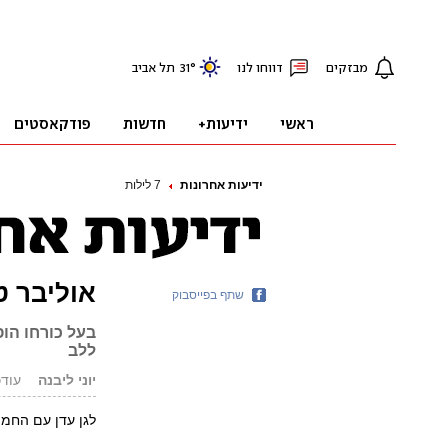
ידיעות אחרונות
7 לילות
אוליבר ט
שתף בפייסבוק
בעל כורחו הופ
ללב
יוני ליבנה
עודכן: 05.16
לגן עדן עם החמורים //