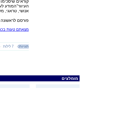
קוראים שיסכימו 
העיוור־המודע לע
אנושי, טראגי, מע
פורסם לראשונה 24.05.16, 13:31
מצאתם טעות בכתב
תגיות:
7 לילות
מומלצים