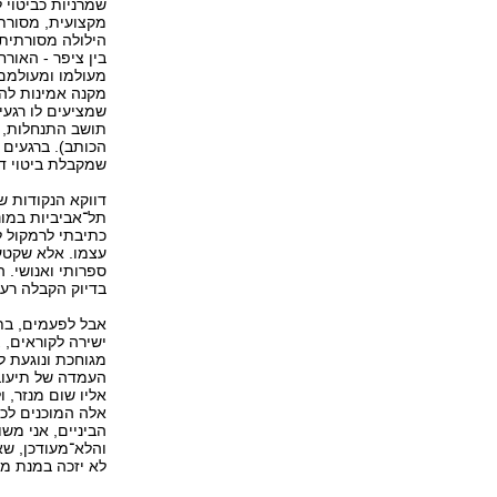
שמרניות כביטוי 
מקצועית, מסורתית
הילולה מסורתית
בין ציפר - האורח
מעולמו ומעולמם 
מקנה אמינות להש
שמציעים לו רגעי
תושב התנחלות, מ
הכותב). ברגעים
שמקבלת ביטוי די
דווקא הנקודות ש
תל־אביביות במונ
כתיבתי לרמקול 
עצמו. אלא שקטעי
ספרותי ואנושי. 
בדיוק הקבלה רענ
אבל לפעמים, בתו
ישירה לקוראים, 
מגוחכת ונוגעת ל
העמדה של תיעוב 
אליו שום מנזר, 
אלה המוכנים לכל
הביניים, אני מש
והלא־מעודכן, שא
לא יזכה במנת מר