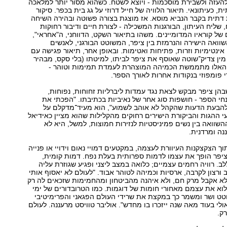
להעזה ולשבירת מוסכמות - ויוצא לשטח. כשהוא מסור יותר למלאכה
, כעיתונאי. תיאור הלוויה של חייל דרוזי על גג בית בכפר. סיקור
 דתית בקבר הנביא מוסא. אז מוצגת בצורה פשוטה ובהירה השיחה
, שליח העיתון, הבורגנות המשכילה - לצורת חיים ודיבור רחוקות
של קוראיו המדומיינים. משהו בתיאור השקט, הדווחני, ה"אחראי",
וואה הישירה והנרמזת בין ציפר, המשוטט הבורגני, לאנשים
 אינטימיות וזרות, פתיחות ואטימות. ובאופן אחר, תיאור פגישה עם
ין צדיק־שוטה שאוסף את ציפר לביתו, למיטתו (בלי סקס, מבהיר
 האלו מתממשת הכמיהה המוצהרת לעמדת תמימות וטוהר -
 פומפוזי בנקודות אחרות לאורך הספר.
בהן ציפר מבקש לצאת נגד עמדות ליברליות זחוחות, נפוחות,
חי הספר - חושפות סוג אחר של נאיביות בכתיבתו. "הפכתי את
להבעת הדעות שהקהל לא אוהב לשמוע", הוא מעיד־מדקלם על
 ההגות והביקורת הישירים רחוקים מהקלילות שהוא מציין כאידיאל
ההשוואה בין נשים פמיניסטיות לנזירות חמוצות, למשל, היא לא
נה ומרדנית.
ך הצקצקנות העיוורת לעצמה, במקטעים דמויי נאום וידויי או פנייה
ציפר הופך את עצמו לדמות ספרותית בעלת נפח. דמות קומית,
לב. רוויה רחמים עצמיים; כלואה במצב ליצני ופגיע שגוזרת עליה
ורצון לקרבה, ארסיות וכמיהה לטוהר אבוד. "לעולם לא יאסוף אותי
ולא אקבל מרק חם, ולא איהנה מהביטחון ומהחמימות שזכאים לה רק
וא את עצמם מאחורי חומות של דוגמות. כמו הטרובדורים של ימי
וטט ושר ומשמר כך במקצת את שרידי העולם הפגאני והפרימיטיבי
ולי בעוד מאה שנה ייזכרו בו מחדש". אוליבר טוויסט מרעננה. לעולם
ק.