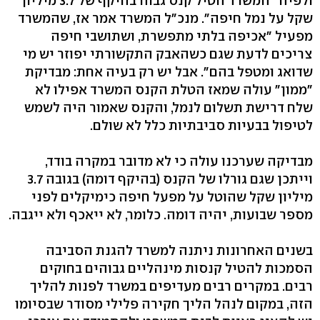
ולפיה "המשרד הטיל קנס גבוה בהיקף של 3.7 מיליון
שקל על נמל חיפה". מנכ"ל המשרד אמר אז, שהמשרד
מפעיל "אכיפה בלתי מתפשרת, ושתושבי חיפה
צריכים לדעת שגם כשהאבק התקשורתי יפוזר יש מי
שדואג ומטפל בהם". אבל יש רק בעיה אחת: מבדיקת
"ממון" עולה שמאז הטלת הקנס המשרד אפילו לא
שלח דרישת תשלום לנמל, והקנס שאמור היה לשמש
לטיפול בבעיות סביבתיות כלל לא שולם.
מבדיקה שערכנו עולה כי לא מדובר במקרה בודד,
וייתכן שגם גורלו של הקנס (בהיקף דומה) בגובה 3.7
מיליון שקל שהוטל על מפעל חיפה כימיקלים לפני
מספר שבועות, יהיה דומה. כלומר, לא ייאכף ולא ייגבה.
בשנים האחרונות ניתנה למשרד להגנת הסביבה
הסמכות להטיל קנסות מינהליים גבוהים בחוקים
רבים. במקרים רבים מעדיפים במשרד לפנות להליך
הזה, במקום לנהל הליך חקירה פלילי מסודר שבסיומו