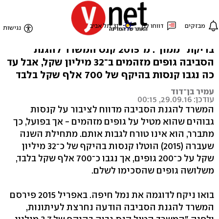
המפעלים מזהמים, מקבלים
קנסות, אבל לא משלמים
בדיקת "ממון": מ־2015 קנס המשרד להגנת
הסביבה גופים מזהמים ב־32 מיליון שקל, אבל עד
כה נגבו קנסות בהיקף של 700 אלף שקל בלבד
עמיר בן־דוד
עודכן: 29.09.16, 00:15
המשרד להגנת הסביבה מדווח לציבור על קנסות
גבוהים שהוא מטיל על גופים מזהמים - אך בפועל, כך
מתברר, הוא אינו טורח לגבות אותם. מתחילת השנה
שעברה (2015) הוטלו קנסות בהיקף של כ־32 מיליון
שקל על כ־200 גופים, אך נגבו כ־700 אלף שקל בלבד,
משלושה גופים שהסכימו לשלם.
בואו ניקח לדוגמה את נמל חיפה. באפריל 2015 פירסם
המשרד להגנת הסביבה הודעה נחרצת לעיתונות,