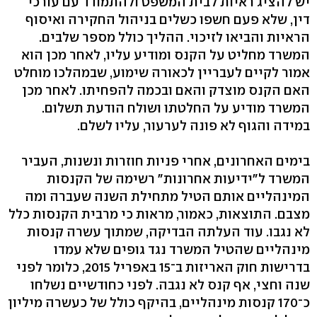
יש להציג ראיות לבית המשפט ולהתמודד עם עורכי
דין, שלא פעם חשפו כשלים בניהול החקירה ואיסוף
הראיות והביאו לזיכוי. ההליך כולל מספר שלבים.
המשרד מחליט על הקנס ומודיע עליו, לאחר מכן הוא
אמור לקיים לעבריין לכאורה שימוע, שבמהלכו מוחלט
האם הקנס מוצדק והאם ובכמה להפחיתו. לאחר מכן
המשרד מודיע על החלטתו ושולח הודעת תשלום.
במידה והגוף לא פונה לערעור, עליו לשלם.
בימים האחרונים, אחרי פניות חוזרות ונשנות, העביר
המשרד ל"ידיעות אחרונות" רשימה של הקנסות
המינהליים אותם הטיל מתחילת השנה שעברה ומה
מצבם. התוצאות, כאמור, מראות כי מרבית הקנסות כלל
לא נגבו. עוד העלתה הבדיקה, שמתוך עשרה קנסות
מינהליים שהטיל המשרד נגד גופים שלא עמדו
בדרישות חוק האריזות ב־15 באפריל 2015, כלומר לפני
שנה וחצי, אף קנס לא נגבה. לפני כחודשיים נשלחו
כ־170 קנסות מינהליים, בהיקף כולל של כעשרה מיליון