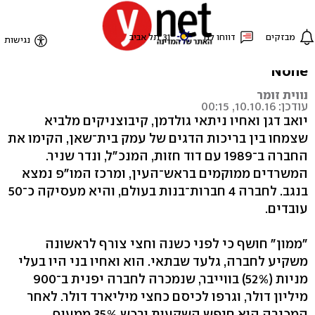
היזם, יואב דגן: "זה פרויקט
חלוצי"
None
נווית זומר
עודכן: 10.10.16, 00:15
יואב דגן ואחיו ניתאי גולדמן, קיבוצניקים מלביא
שצמחו בין בריכות הדגים של עמק בית־שאן, הקימו את
החברה ב־1989 עם דוד חזות, המנכ"ל, ונדר שניר.
המשרדים ממוקמים בראש־העין, ומרכז המו"פ נמצא
בנגב. לחברה 4 חברות־בנות בעולם, והיא מעסיקה כ־50
עובדים.
"ממון" חושף כי לפני כשנה וחצי צורף לראשונה
משקיע לחברה, גלעד שבתאי. הוא ואחיו בני היו בעלי
מניות (52%) בווייבר, שנמכרה לחברה יפנית ב־900
מיליון דולר, וגרפו לכיסם כחצי מיליארד דולר. לאחר
המכירה הוא חיפש השקעות ורכש 35% ממעוף.