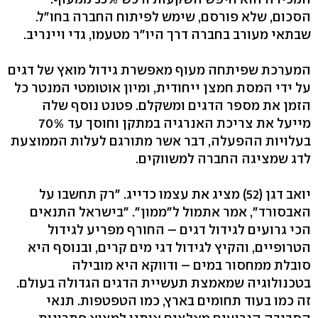
הסכום, שלא פורסם, שימש לפיתוח החברה בחו"ל.
שבתאי מעורב בחברה דרך היו"ר מטעמו, גדי ויינריב.
המערכת שפיתחה מעוף מאפשרת גידול מואץ של דגים
על ידי המסת חמצן ייחודית, ומיון אוטומטי המנטר כל
הזמן את מספר הדגים ומשקלם. פטנט נוסף שלה
מייעל את צריכת האנרגיה במתקן וחוסך עד 70%
בעלויות ההפעלה, דבר אשר מתורגם לעלות הממוצעת
לדג שמציגה החברה למשווקים.
יואב דגן (52) מציג את עצמו כדייג. "רק תחשבו על
האבסורד", אמר אתמול ל"ממון". "בישראל התנאים
הכי גרועים לגידול דגים – החורף מפריע לגידול
הטרופיים, והקיץ לגידול דגי מים קרים, ובנוסף היא
סובלת ממחסור במים – ודווקא היא מובילה
בטכנולוגיה שמאמצת תעשיית הדגים הגדולה בעולם.
זה כמו בעוד תחומים בארץ, כמו הטפטפות. תנאי