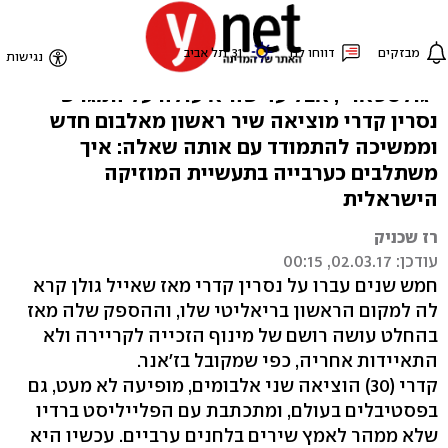
"אני עושה מוזיקה אסלית"
בקרוב נראה אותה בגרסה הנשית של
"גולסטאר", אבל עד שהיא עולה על המגרש
נסרין קדרי מוציאה שיר ראשון מאלבום חדש
וממשיכה להתמודד עם אותה שאלה: איך
משתלבים כערבייה בתעשיית המוזיקה
הישראלית
רז שכניק
עודכן: 02.03.17, 00:15
חמש שנים עברו על נסרין קדרי מאז שאייל גולן קרא
לה למקום הראשון בריאליטי שלו, וההספק שלה מאז
בהחלט עושה רושם של מינוף הזכייה לקריירה ולא
התאיידות אחריה, כפי שמקובל בז'אנר.
קדרי (30) הוציאה שני אלבומים, מופיעה לא מעט, גם
בפסטיבלים בעולם, ומתכתבת עם הפלייליסט ברדיו
שלא ממהר לאמץ שירים בלחנים ערביים. עכשיו היא