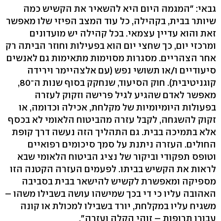
גבאי: "המגמה היום היא להשאיר את הקשיש כמה
שיותר בבית, בקהילה, כל עוד המצב הפיזי שלו מאפשר
זאת והוא עדיין עצמאי. בכל קהילה יש מועדונים
ומרכזי יום, כך שחצי יום הוא בפעילות וחוזר הביתה רק
אחר הצהריים. מסגרות מסוימות מתאימות גם לאנשים
סיעודיים ו/או תשושי נפש (עם אלצהיימר וירידה
קוגניטיבית). חוק הסיעוד, שנחקק בסוף שנות ה־80,
מאפשר לאדם שהגיע לגיל פרישה וזקוק לעזרה
בפעולות היומיומיות של מקלחת, אכילה וכדומה, או
זקוק להשגחה, לקבל עזרה מהביטוח הלאומי לא בכסף
אלא בתמיכה בבית. גם התהליך הזה נעשה דרך קופת
החולים. העזרה ניתנת על סמך סיכומים רפואיים
וטופס תפקודי וביקור של נציג הביטוח הלאומי שבא
לראות את הקשיש בביתו. לפעמים העזרה הקטנה הזו
מספיקה ומאפשרת לקשיש להישאר בבית בסביבה
האהובה עליו כי די בכך שמישהו עושה בשבילו משהו –
משגיח עליו במקלחת, יורד בשבילו למכולת או קונה
עבורו תרופות – זוהי הקלה ועזרה".