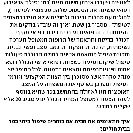
לאנשים שעברו אירוע משנה חיים (כמו נפילה או אירוע
רפואי ששינה את הסטטוס שלהם מעצמאי לסיעודי),
לחולים עם מחלות נדירות ולחולים ש'לא הגיבו כמצופה
לטיפול'", מסביר בן שטח. "איך זה עובד? בודקים את
ההיסטוריה הרפואית ועורכים בירור רפואי מקיף
הכולל: בדיקה והתאמה של תרופות המטופל, הערכה
נשימתית, תזונתית, תפקודית, כאב ומצב נפשי. נבנית
תוכנית טיפול מותאמת אישית לחולה הכוללת פעולות
טיפול, שיקום וסיעוד כשצוות רפואי אישי הכולל רופא,
אחות ופיזיותרפיסט נמצאים בתמונה. לכל מטופל יש
מנהל מקרה אשר מסנכרן בין הצוות המקצועי וגורמי
הטיפול ומעדכן בשוטף את המשפחה על המצב.
האופציה הזו לא זולה בהתחשב בכך שהיא בנוסף
לעוזר הצמוד למטופל. המחיר הכולל ינוע סביב 20 אלף
שקלים לחודש.
איך מתאימים את הבית אם בוחרים טיפול ביתי כמו
בבית חולים?