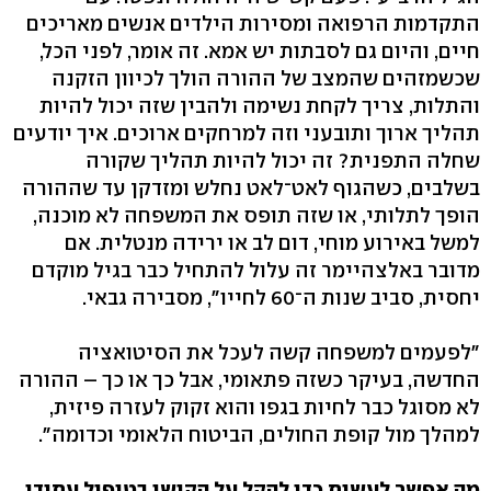
התקדמות הרפואה ומסירות הילדים אנשים מאריכים
חיים, והיום גם לסבתות יש אמא. זה אומר, לפני הכל,
שכשמזהים שהמצב של ההורה הולך לכיוון הזקנה
והתלות, צריך לקחת נשימה ולהבין שזה יכול להיות
תהליך ארוך ותובעני וזה למרחקים ארוכים. איך יודעים
שחלה התפנית? זה יכול להיות תהליך שקורה
בשלבים, כשהגוף לאט־לאט נחלש ומזדקן עד שההורה
הופך לתלותי, או שזה תופס את המשפחה לא מוכנה,
למשל באירוע מוחי, דום לב או ירידה מנטלית. אם
מדובר באלצהיימר זה עלול להתחיל כבר בגיל מוקדם
יחסית, סביב שנות ה־60 לחייו", מסבירה גבאי.
"לפעמים למשפחה קשה לעכל את הסיטואציה
החדשה, בעיקר כשזה פתאומי, אבל כך או כך – ההורה
לא מסוגל כבר לחיות בגפו והוא זקוק לעזרה פיזית,
למהלך מול קופת החולים, הביטוח הלאומי וכדומה".
מה אפשר לעשות כדי להקל על הקושי בטיפול עתידי