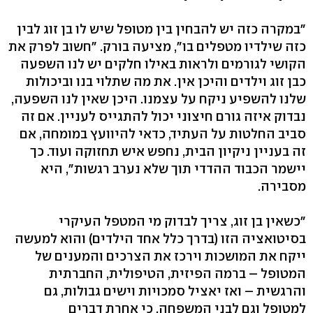
"במקרה כזה יש להבחין בין מטופל שיש לו בן זוג לבין
כזה שילדיו מטפלים בו", מציעה בורק. "חשוב לפרק את
הקושי לגורמים ולראות באילו חלקים יש לנו השפעה
כבן זוג וילדים והיכן אין. את מה שתלוי בנו וביכולות
שלנו להשפיע ניקח על עצמנו. היכן שאין לנו השפעה,
נבדוק איזה גורם חיצוני יכול להתגייס לעניין. אם זה
סביב החלטות על העתיד, כדאי להיוועץ במומחה, אם
זה בעניין ניקיון הבית, נחפש איש תחזוקה ועוד. כך
יישמר הכבוד ההדדי תוך שלא נערב רגשות", היא
מסבירה.
"כשאין בן זוג, צריך לבדוק מי המטפל העיקרי
בסיטואציה הזו (בדרך כלל אחד הילדים) והוא למעשה
ייקח את המושכות וירכז את הצרכים והמענים של
המטופל – ברמה הפיזית, הטיפולית, החברתית
והרגשית – ואז יאציל סמכויות וישים גבולות, גם
למטופל וגם לבני המשפחה, כי אחרת דברים