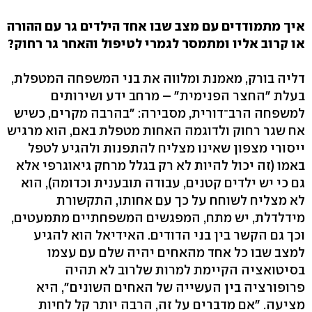
איך מתמודדים עם מצב שבו אחד הילדים גר עם ההורה
או קרוב אליו ומתמסר לגמרי לטיפול והאחר גר רחוק?
דליה בורק, מאמנת ומלווה את בני המשפחה המטפלת,
בעלת "החצר הפנימית" – מרחב ידע ושירותים
למשפחה הרב־דורית, מסבירה: "בהרבה מקרים, כשיש
אח שגר רחוק ולדוגמה האחות מטפלת באם, הוא מרגיש
ייסורי מצפון שאינו מצליח להתפנות ולהגיע לטפל
באמו (זה יכול להיות לא רק בגלל מרחק גיאוגרפי אלא
גם כי יש ילדים קטנים, עבודה תובענית וכדומה), הוא
לא מצליח לשוחח על כך עם אחותו, התקשורת
מידלדלת, יש מתח, המפגשים המשפחתיים מתמעטים,
וכך גם הקשר בין בני הדודים. האידיאל הוא להגיע
למצב שבו כל אחד מהאחים יהיה שלם עם עצמו
בסיטואציה הקיימת למרות שלרוב לא תהיה
פרופורציה בין העשייה של האחים השונים", היא
מציעה. "אם מדברים על זה, הרבה יותר קל לחיות