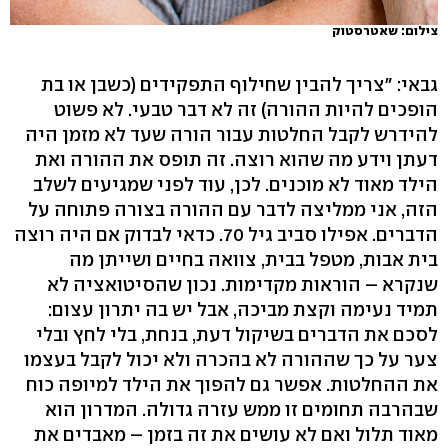
צילום: שאטרסטוק
גבאי: "צריך להבין שחילוף התפקידים (כשבן או בת
הופכים להיות ההורה) זה לא דבר טבעי. לא פשוט
להידרש לקבל החלטות עבור הורה שעד לא מזמן היה
דעתן וידע מה שהוא רוצה. זה תופס את ההורה ואת
הילד מאוד לא מוכנים. לכן, עוד לפני שמגיעים לשלב
הזה, אני ממליצה לדבר עם ההורה בצורה פתוחה על
הדברים. אפילו סביב גיל 70. כדאי לבדוק אם היה רוצה
בית אבות, מטפל בבית, צוואה בחיים ושייתן מה
שנקרא – הוראות מקדימות. נכון שהסיטואציה לא
תמיד נעימה וקצת מביכה, אבל יש בה יתרון עצום:
לסכם את הדברים בשיקול דעת, בנחת, בלי לחץ ובלי
צער על כך שההורה לא בהכרה ולא יכול לקבל בעצמו
את ההחלטות. אפשר גם להפוך את הילד למיופה כוח
שבהרבה תחומים זו ממש עזרה גדולה. המדרון הוא
מאוד תלול ואם לא עושים את זה בזמן – מאבדים את