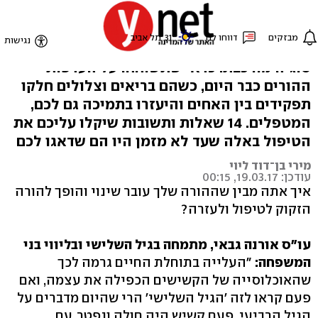
טפל בי לעת זקנה
טיפול בהורים מבוגרים ולעיתים סיעודיים הוא
סוגיה מורכבת. כדאי שתשוחחו על העדפות
ההורים כבר היום, כשהם בריאים וצלולים חלקו
תפקידים בין האחים והיעזרו בתמיכה גם לכם,
המטפלים. 14 שאלות ותשובות שיקלו עליכם את
הטיפול באלה שעד לא מזמן היו הם שדאגו לכם
מירי בן־דוד ליוי
עודכן: 19.03.17, 00:15
איך אתה מבין שההורה שלך עובר שינוי והופך להורה
הזקוק לטיפול ולעזרה?
עו"ס אורנה גבאי, מתמחה בגיל השלישי ובליווי בני
המשפחה:
"העלייה בתוחלת החיים גרמה לכך
שהאוכלוסייה של הקשישים הכפילה את עצמה, ואם
פעם קראו לזה 'הגיל השלישי' הרי שהיום מדברים על
הגיל הרביעי. פעם קשיש היה חולה ונפטר. עם