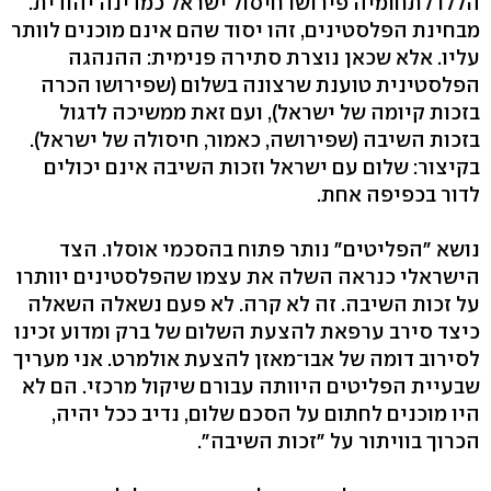
הללו לתחומיה פירושו חיסול ישראל כמדינה יהודית.
מבחינת הפלסטינים, זהו יסוד שהם אינם מוכנים לוותר
עליו. אלא שכאן נוצרת סתירה פנימית: ההנהגה
הפלסטינית טוענת שרצונה בשלום (שפירושו הכרה
בזכות קיומה של ישראל), ועם זאת ממשיכה לדגול
בזכות השיבה (שפירושה, כאמור, חיסולה של ישראל).
בקיצור: שלום עם ישראל וזכות השיבה אינם יכולים
לדור בכפיפה אחת.
נושא "הפליטים" נותר פתוח בהסכמי אוסלו. הצד
הישראלי כנראה השלה את עצמו שהפלסטינים יוותרו
על זכות השיבה. זה לא קרה. לא פעם נשאלה השאלה
כיצד סירב ערפאת להצעת השלום של ברק ומדוע זכינו
לסירוב דומה של אבו־מאזן להצעת אולמרט. אני מעריך
שבעיית הפליטים היוותה עבורם שיקול מרכזי. הם לא
היו מוכנים לחתום על הסכם שלום, נדיב ככל יהיה,
הכרוך בוויתור על "זכות השיבה".