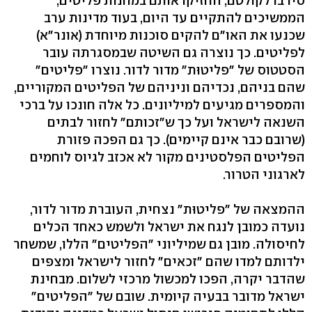
סירבו לקולטם, החזיקו אותם במחנות פליטים,
הממשיכים להתקיים עד היום, בעוד מדינות ערב
שכנעו את האו"ם להקים סוכנות מיוחדת (אונר"א)
לפליטים. כך נוצרה גם השיטה שבמסגרתה עובר
הסטטוס של "פליטוּת" מדור לדור. נוצרו "פליטים"
שהם בניהם, נכדיהם וניניהם של הפליטים המקוריים,
והמספרים מגיעים למיליונים. כל אלה חונכו על ברכי
השנאה לישראל ועל כך ש"זכותם" לחזור לבתים
(שרובם כבר אינם קיימים). כך גם הפכה פזורת
הפליטים הפלסטינים מקור לא אכזב לגיוס לוחמים
לארגוני הטרור.
ההמצאה של "פליטוּת" נצחית, העוברת מדור לדור,
נועדה כמובן לנגח את ישראל ולשמש כאחד הכלים
לחיסולה. מובן גם שמיליוני "הפליטים" הללו, שמשחר
ילדותם למדו שהם "זכאים" לחזור לישראל ומצפים
שהדבר יקרה, הפכו למכשול מרכזי לשלום. מבחינת
ישראל מדובר בבעיה קיומית. שובם של "הפליטים"