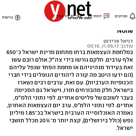
הפתרון היחיד ל"זכות
השיבה"
None
דניאל פרידמן
עודכן: 11.06.17, 00:16
במלחמת העצמאות ברחו מתחום מדינת ישראל כ־650
אלף ערבים. חלקם גורשו בידי צה"ל, אולם רובם עשו
זאת בעידוד מנהיגיהם או מחמת הפחד שנפל עליהם
(הם ידעו היטב מה קורה ליהודים הנופלים בידי חברי
הכנופיות הערביות). עם זאת, ערבים רבים נשארו
בישראל, חלק מהבורחים חזרו, וישראל גם הסכימה
בעבר לשובם של פליטים אחדים. לפי נתוני הלמ"ס,
אחדים. לפי נתוני הלמ”ס, ערב יום העצמאות האחרון,
נאמדה האוכלוסייה הערבית בישראל בכ־1.85 מיליון
נפש (כולל בירושלים), קצת יותר מ־20% מכלל תושבי
ישראל.