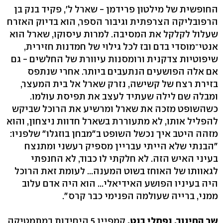
החופשית של מילטון פרידמן - שארל ל', פקיד בנק בן
הרפובליקה הצרפתית וגיבור הספר, הוא בדיוק האזרח
שעלול לקלקל את המסיבה. למרות עיסוקו, שארל הוא
אנטי־מוסדי בדם ובז לכל גילוי של חמדנות חזירית,
שיפוטיות צדקנית ורומסנות עיוורת של החלשים - גם
אם אלה הפושעים הנתעבים ביותר. אחרי שנתפס
בזירת רצח של קשישה, נזרק שארל אל בית המעצר,
ומבלה שם לילה שעתיד לעצב את תפיסת עולמו.
כשהשופט מזכה את שארל ומרשיע את הרוכל שביקש
להפליל אותו, לא מתעוררת בשארל חדוות ניצחון, והוא
מזהה היטב איך נכשל השופט ב"מבחן בוזגלו" שלפניו:
"הבנתי שלא הייתי עבריין מספיק רעשני ומתנצח
בעיני האיש הזה. לא חלקתי לו כבוד, לא החנפתי
לגאוותו של האוחז בשוט המענה... לעומת זאת הרוכל
היה בעיניו הפושע האידיאלי... הוא היה אדם עלוב
ממני, ברייה שעולמה הפנימי כבר קרס".
שר החינוך, נפתלי בנט.
קמפיין 5 היחידות במתמטיקה