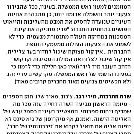
המוזמנים למעון ראש הממשלה. בעיניו, ככל שהבידור
צעקני יותר והשמלה אדומה יותר, כן מתבהרת אחיזת
העיניים שנועדה להסיט את המבט מהעליבות והייאוש
הפושים בתחתית החברה: "פריז מחניקה את קינת
המסכנוּּת במוזיקה העולה מתזמורת מנעמיה, כדי לא
לשמוע את הצעקות העולות ממעמקי התופת
החברתית... אין קול מצוקה שיכול לחדור בעד צליליה,
אין קול שיכול לצלוח את המולת המסיבות וקרקוש
הזהב העובר מיד ליד" (ואין כאן חלילה כדי לרמוז כי
במעונו הרשמי של ראש הממשלה מקרקשים עדיי זהב
ולא תכשיטים צנועים מאוד מחברים קרובים מאוד).
שרת התרבות, מירי רגב.
צ'כוב, מאיר שלו, חוק הספרים
- מיומה הראשון מביעה השרה דחייה עזה מכל מה
שמדיף ניחוח ספרותי, המצטייר בעיניה כסמל עבש של
האליטה הישנה. ואמנם, אף מיקרופון של גיא פינס לא
יופנה אליה אם תואיל לקרוא את 'זיכרונותיו של חבר',
ספרו הצנום של מירבו, אבל ייתכן שהסכנה האמיתית