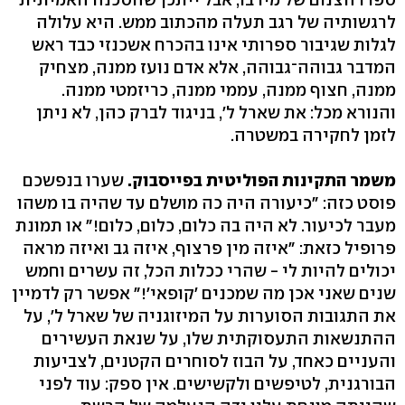
לרגשותיה של רגב תעלה מהכתוב ממש. היא עלולה
לגלות שגיבור ספרותי אינו בהכרח אשכנזי כבד ראש
המדבר גבוהה־גבוהה, אלא אדם נועז ממנה, מצחיק
ממנה, חצוף ממנה, עממי ממנה, כריזמטי ממנה.
והנורא מכל: את שארל ל', בניגוד לברק כהן, לא ניתן
לזמן לחקירה במשטרה.
משמר התקינות הפוליטית בפייסבוק.
שערו בנפשכם
פוסט כזה: "כיעורה היה כה מושלם עד שהיה בו משהו
מעבר לכיעור. לא היה בה כלום, כלום, כלום!" או תמונת
פרופיל כזאת: "איזה מין פרצוף, איזה גב ואיזה מראה
יכולים להיות לי - שהרי ככלות הכל, זה עשרים וחמש
שנים שאני אכן מה שמכנים 'קופאי'!" אפשר רק לדמיין
את התגובות הסוערות על המיזוגניה של שארל ל', על
ההתנשאות התעסוקתית שלו, על שנאת העשירים
והעניים כאחד, על הבוז לסוחרים הקטנים, לצביעות
הבורגנית, לטיפשים ולקשישים. אין ספק: עוד לפני