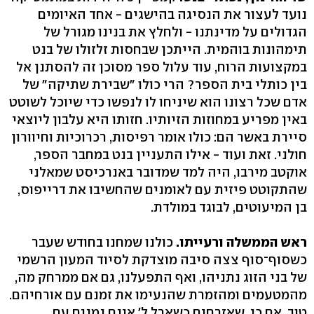
נועד לעצור את הנסיגה בהישגים - אחד האיומים
הגדולים על מדינתנו - ולחלץ את בנינו מגורל של
תימהונות בוהמית. הייתכן שבחסות זלזולו של בנט
במקצועות הרוח, עוד עלול ספר מסוכן זה להסתנן אל
בין כותלי בית הספר? הרי כולו "שבירת שתיקה" של
אדם שכל רצונו הוא שיניחו לו לנפשו כדי שיוכל לשוטט
באין מפריע במחוזות הזיותיו. חזותו היא עלבון ליוצאי
סיירת באשר הם: כולו אומר רפיסות, רכרוכיות וחיוורון
חולני. זאת ועוד - אילו התעניין בנט במחבר הספר,
אוקטב מירבו, היה למד שמדובר באנרכיסט שמאלני
שהתקוטט פיזית עם לאומנים שהחשיבו את דרייפוס,
בן המיעוטים, לבוגד במולדת.
ראש הממשלה ורעייתו.
כולנו שמחנו בחודש שעבר
כשסוף־סוף צצה סיבה מוצדקת לסיוד המעון הרשמי
של בני הזוג נתניהו, ואף התפעלנו, גם אם ממרחק מה,
מהמטעמים ומהזמרת שהנעימו את זמנם עם אורחיהם.
טוב, אם כן, שאזרחים כשארל ל' אינם נמנים עם