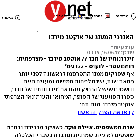
גיס חמישי
שמרנים, לאומנים, חמדנים וצדקנים - כל אלה
יתקשו ליהנות מ'זיכרונותיו של חבר', ספרו
האנרכי המענג של אוקטב מירבו
ענת עינהר
עודכן: 16.06.17, 00:15
זיכרונותיו של חבר // אוקטב מירבו - מצרפתית:
רותם עטר - לוקוס - 132 עמ'
אף שפרקים ממנו התפרסמו לראשונה לפני יותר
ממאה שנה, ישנם לפחות חמישה נמענים חיים
ונושמים שיש להרחיק מהם את 'זיכרונותיו של חבר',
ספרו הפוגעני של הסופר, המחזאי והעיתונאי הצרפתי
אוקטב מירבו. הנה הם:
קראו את הפרק הראשון
שרת המשפטים, איילת שקד
. כששקד מרכיבה נבחרת
שופטים לאומית־שמרנית ומדברת בשבחי הכלכלה