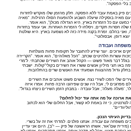
 בלי הפסקה".
ים פיק באמת עובד ללא הפסקה. חלק מהזמן שלו מוקדש לחזרות
ם מאיה בוסקילה שיעלה השבוע ולהופעות הסולו הרגילות. "מאיה
 כמעט עם כל הזמרות בארץ, היא הגדולה מכולן", הוא אומר.
ת שלה חסרות תקדים, ויסלחו לי הזמרות האחרות. אני עומד בחזרות
 ואני בהלם. זמרת בקנה מידה כזה לא נשמעה בארץ. היא שולטת
וצא דופן. אבסולוטי".
משפחה ועבודה
קים ארוכים. יוצר שידע להתגבר על תקופות פחות מוצלחות
זכות עשרות הלהיטים שכתב. "הכל מאלוהים", הוא אומר. "הקריירה
 בגלל דבר מאוד פשוט — הקהל אוהב את השירים שכתבתי. ל'מרי
ימה באו חצי מיליון אנשים ששרו את השירים בקולי־קולות. ישבתי
בחלק גדול מההצגות ושמעתי את האנשים שרים בהתלהבות.
רים שלי הפכו לשירי נצח. אנשים פשוט אוהבים את השירים
לם מפרגנים לי, אבל היו שנים שפירגנו הרבה פחות. אמרו איזה
ו', 'מעלה מעלה', אבל עובדה - במבחן הזמן השירים ניצחו בגדול".
את ארוכה על מה אתה עוד יכול לחלום?
לטרנטינו, כי זה באמת לא קשור, אבל החלום שלי הוא לכתוב
ליוודיים".
דיוק העיתוי הנכון.
ים משפחה עם עבודה. אנחנו פולנים. למדתי את זה על בשרי.
(מירית שם־אור, אשתו הראשונה של פיק — י"ב), היום אני עדיין
יא כותבת מצוין, אבל לא מדבר איתה. אנחנו מתכתבים. אנחנו לא