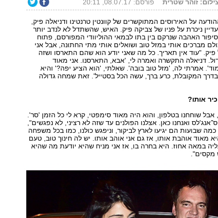
צילום: זוהר שטרית
פורסם: 08.07.17, 20:11
ודעה על האירוסים המתוקשרים של קוונטין טרנטינו ודניאלה פיק,
יין ניכרת על פניו של צביקה פיק. האיש, שהשתדל לא לנדב יותר
יפור האהבה שנרקם בין בתו לבמאי ההוליוודי המפורסם, פתוח
ולם מברכים אותי במזל טוב ושואלים אותי מתי החתונה, אבל אני
 פיק. "עוד אין תאריך. כל מה שאני יודע הוא שהם התארסו ושזה
דול. דניאלה התקשרה ואמרה לי, 'אבא, התארסנו. אני מאוד
'. אמרתי לה, 'מזל טוב בובה'. שאלתי, 'הוא הציע יפה?' והיא
דרך המקובלת, כרע ברך, עשה הכל בסטייל'. זאת שמחה גדולה
יר אותו?
אבל שוחחנו בטלפון, והוא היה מאוד סימפטי, קרא לי כל הזמן 'סר'.
־אנג'לס ואנחנו כאן. אצלנו הפולנים עד שזה לא רציני, לא נפגשים",
כמה שבועות הם יגיעו לארץ לביקור, וניפגש כולנו, כמו בכל משפחה
יא מאוד אוהבת אותו, אז גם אני אוהב אותו. יש לה חינוך טוב, טעם
עליה במאה אחוז. היא בחרה בו, אז אני מניח שהיא יודעת מה שהיא
 מקסים".