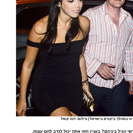
נו במהלך ביקורם בישראל | צילום: דנה קופל
שי
הגיל
ביניהם
?
בעניין
הזה
אתה
יכול
לנדב
להם
עצות
.