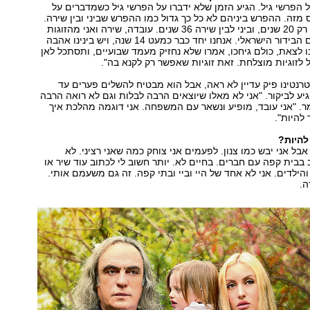
ל הפרשי גיל. הגיע הזמן שלא ידברו על הפרשי גיל כשמדברים על
מזה. ההפרש ביניהם לא כל כך גדול כמו ההפרש שביני ובין שירה.
מפרידות ביניהם רק 20 שנים, וביני לבין שירה 36 שנים. עובדה, שירה ואני מהזוגות
הכי יציבים בעולם הבידור הישראלי. אנחנו יחד כבר כמעט 14 שנה, ויש בינינו אהבה
 לצאת, כולם גיחכו, אמרו שלא נחזיק מעמד שבועיים, ותסתכל לאן
ל לזוגיות מוצלחת. זאת זוגיות שאפשר רק לקנא בה".
נטינו פיק עדיין לא ראה, אבל הוא מבטיח להשלים פערים עד
יע לביקור. "אני לא מאלו שיוצאים הרבה לבלות וגם לא רואה הרבה
ר. "אני עובד, מופיע ונשאר עם המשפחה. אני דוגמה מהלכת איך
 להיות".
 להיות?
 אבל אני יבש כמו צנון. לפעמים אני צוחק כמה שאני רציני. לא
 בבית קפה עם חברים. בחיים לא. יותר חשוב לי לכתוב עוד שיר או
ילדים. אני לא אחד של היי וביי ובתי קפה. זה גם משעמם אותי.
ה.