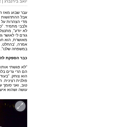
יואב בירנברג | 
עבר שבוע מאז הה
אבל ההתרגשות עד
מדי הצהרות על ס
ולבבי מתמיד. "כ
לא יודע", מתנצל
גורם לי לאושר ג
מאושרת, הוא חמוד
אמרה, 'בהחלט, ב
במשפחה שלנו".
כבר הספקת להכ
"לא פגשתי אותו, 
הם הרי גרים בלוס
הוא צוחק. "בעוד 
פולנית רצינית. ה
טוב, ואני סומך 
עושה ושהוא איש