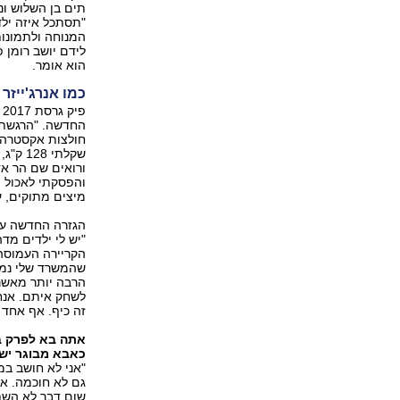
תים בן השלוש ונ
"תסתכל איזה ילד
המנוחה ולתמונות
לידם יושב רומן 
הוא אומר.
כמו אנרג'ייזר
פ
החדשה. "הרגשתי 
חולצות אקסטרה־א
שקלתי 
והפסקתי לאכול ה
מיצים מתוקים, ע
הגזרה החדשה עוז
"יש לי ילדים מד
הקריירה העמוסה 
שהמשרד שלי נמצ
הרבה יותר מאשר 
לשחק איתם. אנחנ
זה כיף. אף אחד 
אתה בא לפרק ב'
כאבא מבוגר יש 
"אני לא חושב במ
גם לא חוכמה. אני
שום דבר לא השתנה