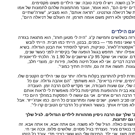
יל בן השנה. ויש לו סיבה טובה: שני הילדים פשוט מקסימים.
ים יפים הם", הוא אומר, ועובר מהתמונות שלהם לתמונות של אמו
 של דניאלה וטרנטינו. "תראה אותם", הוא מצביע, "שורה־שתיים
פולנסקי ולא רחוק משם אומה תורמן. זה העולם של דניאלה היום",
 עם הילדים
יק גרסת 2017 רזה בשלושים וחמישה ק"ג. "היה לי מטען חורג", הוא מתגאה בגזרה
שאני נפוח מדי — בפנים, בבטן, הייתי כמו חבית. הייתי לובש
קסטרה־לארג', טוניקות, העיקר להסתיר את הבטן הגדולה. בשיא
128 ק"ג, אפילו יותר. תחפש בגוגל הופעה שלי בקיסריה לפני כעשר שנים,
ורואים שם הר אדם. עכשיו אני שוקל 95 ק"ג שיושבים על 1.90 מ'. הלכתי לדיאטנית
רבה דברים. אני לא אוכל חיטה מלאה, פירות ים, מוצרי חלב,
וגות. תעשה את זה גם, ותהיה חתיך כמוני".
רת לפיק להתרוצץ בקלות גדולה יותר עם שני הילדים הקטנים שלו.
הימים, שיהיו בריאים", הוא משתפך. "הם אהבה גדולה. עם כל
שלי, עם שעות העבודה, אני מקדיש להם הרבה זמן. העובדה
א בבית וההופעות מתקיימות בלילה מאפשרת לי לראות אותם
הרבה הורים אחרים. אני גם עושה לי הפסקות במהלך היום כדי
ו סביב השעון. ישנים שעה ומתרוצצים כל היום. כמו אנרג'ייזר. אבל
לא מכריח אותך. בעשור האחרון כל הדברים הטובים קרו לי".
 שלך עם הרבה ניסיון מההורות לילדים הגדולים. לגיל שלך
גם יתרונות.
ושגים כאלה. הגיל שלי לא משנה. אם אתה אבא, אז אתה אבא. זה
 בנאדם צעיר. נעצרתי בגיל מסוים, שלושים פלוס, וככה אני חי.
 מאז. אני ילד. המינוס שלי הוא שאני רציני מדי. עובד כל הזמן,