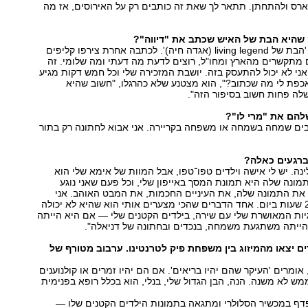
רס ולהתחתן. תתאר לך שאת זה כותבים רק על האירוסים, אז מה
 שהיא הבת של האיש שכתב את "דיווה"?
"לא, כתבו שהיא 'הבת של living legend (אגדה חיה)'. לכתבה אחרת צירפו קליפים
 מתקשרים מהארץ ומחו"ל, רוצים לדעת מה דעתי ומה שלומי. זה
אני לא יכול להתעסק בזה. יושבת המזכירה שלי וכל חמש דקות מגיע
כפת לי מה שכתוב?", הוא מצטנע שלא כהרגלו, "חשוב שהיא
ה פחות חשוב בסיפור הזה".
להם את "מרי לו"?
בים שמחה בשמחה או משפחה בקריירה. אני אבוא לחתונה רק בתור
ברגעים כאלה?
ינה. יש לי אישה וילדים טפו־טפו, אבל המוות של אימא שלי הוא
מונה שלה היא תמונת המסך באייפון שלי, וכל פעם שאני נוגע
 את התמונה שלה, את העיניים החכמות, את המבט האוהב. אני
מתגעגע אליה 24 שעות ביום. אחד הדברים שהכי מצערים אותי הוא שהיא לא יכולה
יות המאושרת שלי עם שירה, בילדים הקטנים שלי — אם היא הייתה
הייתה משתגעת משמחה, בנכדים ובחתונה של דניאלה".
ם יצאו מהמיזוג בין משפחת פיק לטרנטינו. ערבוב מטורף של
 אומרים 'העיקר שהם יהיו בריאים'. אם הם יהיו זמרים או קולנוענים
ממש לא משנה. הנה, הבן הגדול שלי, בנלי, הוא בכלל רופא בפנימית
פדף במכשיר הסלולרי ומתגאה בתמונות הילדים הקטנים שלו —