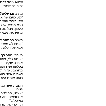
שהוא עומד להתא
יהיה בחתונה?".
מה כתבו עליה?
שלי. אלפי אנשים
נורא מרגש, אבל 
טלפון. אבל מה א
מתארסת, אבא של
תשיר בחתונה ש
"אנחנו לא מערב
אבא של הכלה".
מי הכי חסר לך 
"אימא שלי, פאול
אבידה ענקית. הת
בטלפון אני רואה
לשמוח איתי בזוג
רואה אותם היא 
חשבת איזה נכדי
גנים.
"אצלנו, הפולנים,
או רופאים - זה 
באיכילוב".
תוך כדי פיק מד