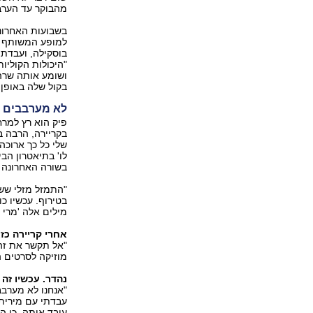
מהבוקר עד הערב
בשבועות האחרונ
למופע המשותף ע
בוסקילה, ועבדתי
"היכולות הקוליו
ושומע אותה שרה,
בקול שלה באופן י
לא מערבבים 
פיק הוא רץ למרח
בקריירה, הרבה ב
שלי כל כך ארוכה
לו' בתיאטרון הב
בשורה האחרונה 
"התמזל מזלי ששי
בטירוף. עכשיו כו
מילים אלה 'מרי ל
אחרי קריירה כז
"אל תקשר את זה 
מוזיקה לסרטים הו
נהדר. עכשיו זה ב
"אנחנו לא מערבב
עבדתי עם מירית 
עובד איתה, כי ה