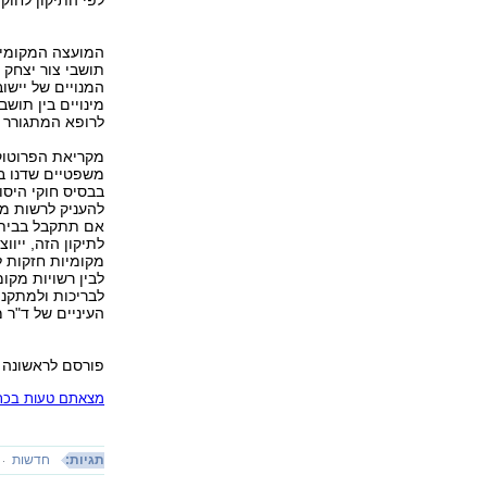
לפי התיקון לחוק
המועצה המקומית
תושבי צור יצחק 
המנויים של יישו
מינויים בין תושב
לרופא המתגורר 
מקריאת הפרוטוק
משפטיים שדנו במ
בבסיס חוקי היסו
להעניק לרשות מק
אם תתקבל בבית 
לתיקון הזה, ייו
מקומיות חזקות ל
לבין רשויות מקו
לבריכות ולמתקני
העיניים של ד"ר 
פורסם לראשונה 07.08.17, 22:35
מצאתם טעות בכתב
תגיות:
חדשות