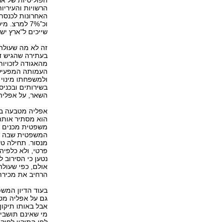
הפוליטיות של אנ
הרשויות והעיריו
וכ־7% למרצ
שייכים ל"ארץ יש
זה לא מה שעולה 
בעתירה שהגיש ד"
מהאגודה לזכויות
העמותה המפעילה
ולמשפחתו מינוי 
השאר, על אפליה
אפליה מטבעה במק
הוא מסתיר אותה 
משפטית מכנים זא
המשפטית שבה נו
מנסור. תחילה טע
פרטי, ולא כלפיה
נטען כי הסירוב ל
אולם, כפי שעולה
הרחיב את מכירתם
בעוד הדיון המשפ
גם על אפליה מט
אבל באותו תיקון
מי שאינם תושביה