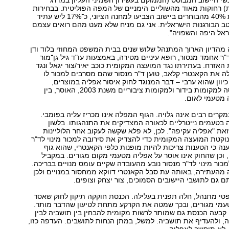
שי היישוב המבוסס (הממוקם בעשירון השמיני העליון במדרג
ת) רחוקות מאוד מהשוליים הימניים של המפה הפוליטית. בבחירות
האחרונות לכנסת 40% מהבוחרים ביישוב הצביעו למחנה הציוני, כ־17% ליש עתיד
. מיטב הבורגנות הישראלית. אני גם מניח שלא מעט מהם רואים עצמם
ראל היפה והשפויה".
מהדיון הארוך המתנהל שלוש שנים בבית המשפט המחוזי בלוד ודן
ר אחמד מנסור, רופא עיניים מטירה, באמצעות עו"ד גיל גן־מור
 האזרח. בעתירתו נגד המועצה המקומית כוכב יאיר/צור יגאל ונגד
 את הקאנטרי קלאב, טוען ד"ר מנסור שהם מסרבים למכור לו
כיוון שהוא ערבי – דבר המנוגד לחוק איסור אפליה במוצרים,
בשירותים ובכניסה למקומות בידור ולמקומות ציבוריים משנת 2003, האוסר, בין
 מטעמי לאום.
רים רבים אינה גלויה. הגוף המפלה אינו מכריז עליה בפומבי.
בטעמים נייטרליים לכאורה המצדיקים את התנהגותו. בלשון
ת "אפליה עקיפה". לכן, לא פלא שקשה לעקוב אחר הלוליינות
קטת המועצה המקומית כדי להצדיק את סירובה למכור מינוי לד"ר
נה כי הטענות צריכות להיות מופנות כלפי הקאנטרי, שהוא גוף
, וכן שהחוק אינו אוסר על אפליה מטעמי מקום מגורים. במקביל
מכור מינוי לד"ר מנסור נובע מהעובדה שקיים עומס מנויים בבריכה.
 מהעתירה, באותה עת סבל הקאנטרי דווקא ממחסור במנויים ולכן
 גם לתושבי היישובים הסמוכים, צור יצחק וצופים.
טי מתנהל, חלה תפנית בעלילה. הכנסת חוקקה תיקון לחוק שאסר
עמי מגורים, ובכך שמטה את הקרקע מתחת לטיעון שהדבר מותר.
 קבעה הכנסת גם שמותר לרשות מקומית להבחין בין תושביה לבין
, ולהעדיף את תושביה. למשל, במתן הנחות לתושבים. העדפה כזו,