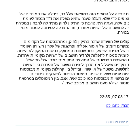
, לא תיחשב לאפליה.
 קפצה על הסעיף הזה כמוצאת שלל רב, ביטלה את המינויים של
וצופים כדי שלא תעלה טענה שהיא מפלה את ד"ר מנסור לעומת
בים אלה, ועתה היא טוענת כי התיקון לחוק מתיר לה להבחין במכירת
יה לתושבים של רשויות אחרות, וזו ההצדקה לסירובה למכור מינוי
בטירה.
ולים של הוועדה שדנה בתיקון לחוק, ומהתבססות על תקדימים
קרים דומים של איסור אפליה ופרשנות של עקרון השוויון העומד
ד של מדינת ישראל, ברור שכוונת המחוקק בניסוח התיקון לא הייתה
ומית סמכות להפלות ולהדיר תושבים של רשויות מקומיות אחרות.
המשפט הפרשנות של המועצה המקומית כוכב יאיר/צור יגאל
וצר תקדים שיסלול את הדרך ליצירת משטר של הפרדה בין רשויות
חלשות, משטר של אי־שוויון ובידול בין קהילות מקומיות מבוססות
מיות עניות שעל תושביהן תיאסר הכניסה לפארקים ציבוריים,
ם ברשויות מבוססות כמו כוכב יאיר. אגב, בין המטופלים במרפאת
מנסור יש לא מעט תושבים מכוכב יאיר. √
ה? כתבו לנו
ידיעות אחרונות