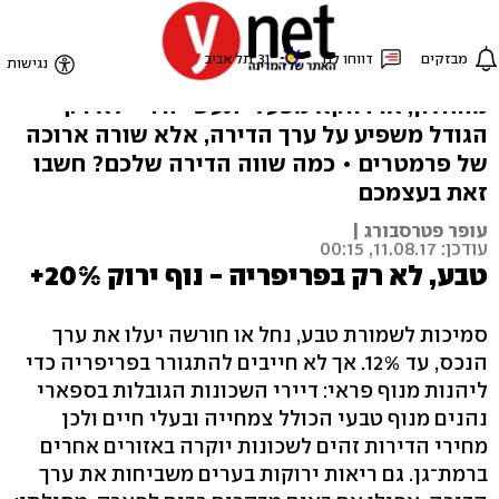
כמה שווה נוף לים
גרים ליד קניון או אצטדיון? האם הים נשקף
מהחלון, או דווקא מפעלי תעשייה? • לא רק
הגודל משפיע על ערך הדירה, אלא שורה ארוכה
של פרמטרים • כמה שווה הדירה שלכם? חשבו
זאת בעצמכם
עופר פטרסבורג |
עודכן: 11.08.17, 00:15
טבע, לא רק בפריפריה - נוף ירוק 20%+
סמיכות לשמורת טבע, נחל או חורשה יעלו את ערך
הנכס, עד 12%. אך לא חייבים להתגורר בפריפריה כדי
ליהנות מנוף פראי: דיירי השכונות הגובלות בספארי
נהנים מנוף טבעי הכולל צמחייה ובעלי חיים ולכן
מחירי הדירות זהים לשכונות יוקרה באזורים אחרים
ברמת־גן. גם ריאות ירוקות בערים משביחות את ערך