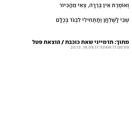
וְאוֹמֶרֶת אֵין בְּרֵרָה, צְאִי מֵהַכִּיּוֹר
שְׁבִי לַשֻּׁלְחָן וְתַתְחִילִי לִבְגֹּד בְּכֻלָּם
מתוך: תדמייני שאת כוכבת / הוצאת פטל
פורסם לראשונה 18.09.17, 20:13