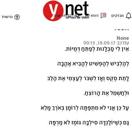
שיר ביום
שבי לשולחן / ותתחילי לבגוד בכולםשולמית
אפפל
None
עודכן: 19.09.17, 00:15
אֵין לִי סַבְלָנוּת לְפַתֵּחַ דְּמֻיּוֹת.
לְהַלְבִּישׁ לְהַפְשִׁיט לְהָבִיא אַהֲבָה
לָתֵת סֶקְס וְאָז לִשְׁבֹּר לְעַצְמִי אֶת הַלֵּב
וּלְחַשְׁמֵל אֶת הָרוֹצֵחַ.
עַל כֵּן אֲנִי לֹא מִתְפַּתָּה לְרוֹמָן בְּאֹרֶךְ מָלֵא
גַּם כְּשֶׁיוֹלַנְדָּה סִילְבָה גּוֹמֶז לֹא מַרְפָּה