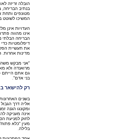
הובלה זריזה לאו
בנתיב הבריחה, ב
מטונפים ותחת א
המשיכו לשוטט ב
העדויות אינן מל
אינו מהווה פתר
הבריחה הבלתי נ
דיפלומטיות כדי
את תעשיית הפלי
מדינות אחרות. ה
"אני מבקש משהו מ
מרואנדה ולא מאו
גם אתם הייתם פל
בני אדם".
רק להישאר בח
בשנים האחרונות
אליה דרך הגבול
ומקונגו הגנה ז
אינה מעניקה להם
לחוק למניעת הס
מעין "כלא פתוח"
בלילה.
אחד הפתרונות ל