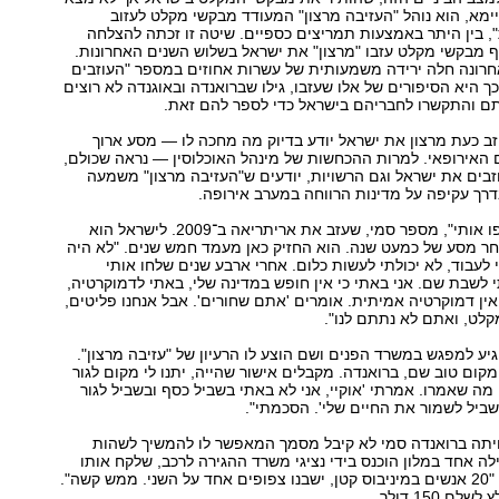
ימא, הוא נוהל "העזיבה מרצון" המעודד מבקשי מקלט לעזוב
, בין היתר באמצעות תמריצים כספיים. שיטה זו זכתה להצלחה
ת, וכ־15 אלף מבקשי מקלט עזבו "מרצון" את ישראל בשלוש השנים האחרונות.
רונה חלה ירידה משמעותית של עשרות אחוזים במספר "העוזבים
כך היא הסיפורים של אלו שעזבו, גילו שברואנדה ובאוגנדה לא רוצים
ם והתקשרו לחבריהם בישראל כדי לספר להם זאת.
זב כעת מרצון את ישראל יודע בדיוק מה מחכה לו — מסע ארוך
 האירופאי. למרות ההכחשות של מינהל האוכלוסין — נראה שכולם,
בים את ישראל וגם הרשויות, יודעים ש"העזיבה מרצון" משמעה
רך עקיפה על מדינות הרווחה במערב אירופה.
"במדינה שלי רדפו אותי", מספר סמי, שעזב את אריתריאה ב־2009. לישראל הוא
 ב־2010 לאחר מסע של כמעט שנה. הוא החזיק כאן מעמד חמש שנים. "לא היה
י לעבוד, לא יכולתי לעשות כלום. אחרי ארבע שנים שלחו אותי
י לשבת שם. אני באתי כי אין חופש במדינה שלי, באתי לדמוקרטיה,
ין דמוקרטיה אמיתית. אומרים 'אתם שחורים'. אבל אנחנו פליטים,
לט, ואתם לא נתתם לנו".
ע למפגש במשרד הפנים ושם הוצע לו הרעיון של "עזיבה מרצון".
מקום טוב שם, ברואנדה. מקבלים אישור שהייה, יתנו לי מקום לגור
 מה שאמרו. אמרתי 'אוקיי, אני לא באתי בשביל כסף ובשביל לגור
ביל לשמור את החיים שלי'. הסכמתי".
תה ברואנדה סמי לא קיבל מסמך המאפשר לו להמשיך לשהות
לה אחד במלון הוכנס בידי נציגי משרד ההגירה לרכב, שלקח אותו
לאוגנדה השכנה. "20 אנשים במיניבוס קטן, ישבנו צפופים אחד על השני. ממש קשה".
ם 150 דולר.