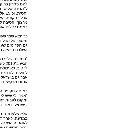
להם פתרון בר־קי
ל"מדינה שלישית"
יחסי
אבל בתקופה האח
מרצון". הסיבה ל
באמת לקלוט אות
כך יוצא שמי שעו
ומסוכן אל החלום
גם הפליטים שעוז
השלכת הבעיה בד
הגיע
לי טוב. לא יכולת
לחולות ולא רצית
אבל גם בישראל א
אנחנו מבקשים מק
באותה תקופה הגי
"אמרו לי שיש לי 
ומקום לעבוד. זה
בישראל, באתי בש
אלא שלאחר הנחי
במדינה. לאחר לי
עבור הנסיעה נאלץ לשל