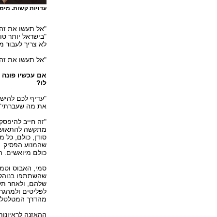
עדויות קשות. מימי
"אל תעשו את זה,
"בישראל יותר ט
לא צריך לעבור מ
"אל תעשו את זה"
אם עכשיו פונה 
לו?
"עדיף לכם להישא
את מה שעברתי".
"זה חייב להיפסק
מתקשה להתאושש מ
שהמנוע הפסיק. א
כולם מיואשים. הג
סמי, האבוס וטמ
שהשתתפו בנוהל "
שלהם, ולאחר תלא
מהדרך המטלטלת
ההאזנה לראיונות