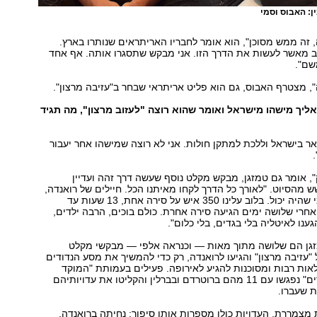
ן: האבוס וסמי
 זה ממש מסוכן", הוא אומר לחבריו האריתראים שנותרו בארץ.
וב מאשר לעשות את הדרך הזו. אני מבקש שתסגרו אותה. אף אחד
שם".
, מצטרף האבוס, גם הוא פליט אריתראי שבחר ב"עזיבה מרצון".
אליך מישהו מישראל ואומר שהוא רוצה "לעזוב מרצון", מה תגיד
ר בישראל וללכת למתקן חולות. אני לא רוצה שמישהו אחר יעבור
", אומר גם טמזגן, מבקש מקלט נוסף שעשה דרך זהה ועדיין
הסיוט. "לאורך כל הדרך לקחו מאיתנו הכל. חיילים של רואנדה,
סודן, כולם, כל מי שהיה יכול. בלוב עלינו 350 איש על סירה אחת, 13 שעות עד
חרי שלושה ימים הגיעה סירה אחרת. כולם בוכים, הרבה ילדים,
ענו לאיטליה בלי בגדים, בלי כלום".
זגן הם שלושה מתוך מאות — וכנראה אלפי — מבקשי מקלט
עזיבה מרצון" והגיעו לרואנדה, רק כדי להמשיך את מסע הנדודים
ות רבות ומסוכנות להגיע לאירופה. פעילים בעמותת "המוקד
לפליטים ולמהגרים" נפגשו עם 11 מהם ברוטרדם ובברלין והקליטו את עדויותיהם
 שעברו.
 מצמררת. העדויות כולן מספרות אותו סיפור: נחיתה ברואנדה,