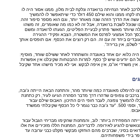
לרכב לאחר הנחיתה ברואנדה ונלקח לבית מלון, ממנו אסור היה לו
לצאת. את מזוודתו לקחו ממנו והוא שילם 450 דולר כדי שיתאפשר לו להמשיך
עשה את הדרך הזהה שנה מאוחר יותר, וגם הוא מספר סיפור זהה.
ו שנוכל לשבת ברואנדה, אבל זה לא כמו מה שאומרים, זה משהו
לה שיותר מאשר פתרון לבעיית הפליטים, הגעתו לרואנדה ומשם
בסך הכל אמצעי לפרנס את המשטרה, הצבא ופקידי ההגירה
ובדים ביחד זה עם זה. הם רק רוצים את הכסף. אם תופסים אותך
 לשלם, אין ברירה".
היה כלוא יום אחד באוגנדה והשתחרר לאחר ששילם שוחד, מוסיף:
 הם יודעים שיש לך כסף. למרות ההבטחות שקיבלנו אין אפשרות
ין משרדי או"ם, אין איפה לבקש. אני לא מכיר מישהו אחד שקיבל
גים
ו להימלט מאוגנדה כמה שיותר מהר, והתחנה הבאה הייתה ג'ובה,
 ברכבים צפופים שדהרו דרך מדבר הסהרה הגיעו לעיר, רק כתחנת
ו להמשיך צפונה, לעבר חופי הים התיכון. האבוס שילם עבור
הנסיעה 450 דולר, וסמי 500. "עד ג'ובה כבר נגמר לי כל הכסף שקיבלתי ממשרד
בוס.
תה המפחידה ביותר: לוב, והמחנות שהקימו מבריחי הגבול עבור
אשים להגיע לאירופה. לדבריהם, המחנות הללו מזכירים את אלו
ואים בסיני, שברבים מהם הוחזקו מבקשי מקלט כבני ערובה עד
פר בידי משפחותיהם.