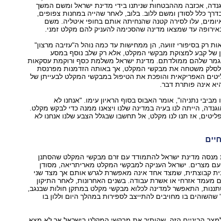
גנדה, אכזבה מההבטחות שניתנו בידי מדינת ישראל ומשם המשך
דרך כלל לסודן ומשם ללוב. בלוב, לאחר שהייה במחנות צפופים,
יומים, עלו לסירה קטנה שהנחיתה אותם בחופי איטליה. משם
אירופה עד שמצאו מדינה שהסכימה להעניק להם מקלט זמני.
אות רק בסיפורי זוועה, הן ממחישות עד כמה נוהל ה"עזיבה מרצון"
ון של קבע למצוקת מבקשי המקלט, אלא רק שלב נוסף במסע
גמר שלהם ממולדתם. מדינת ישראל משלמת כסף ורוקמת עסקאות
 לסלק משטחה את מבקשי המקלט, אך באותה הזדמנות מפרנסת
טים האפריקאית והופכת את הטיפול במבקשי המקלט לבעייתן של
יא אינה פותרת דבר.
ביבי נתניהו", אומר האבוס בסוף הראיון עימו. "אנחנו לא
גנדה, הייתה לנו בעיה במדינה שלנו ויצאנו ממנה כדי לבקש מקלט.
יטים, אז תנו לנו מקלט, אל תחשבו שבגלל הצבע שלנו אנחנו לא
יים
 מנסה מדינת ישראל להתמודד עם זרם מבקשי המקלט שהסתנן
 עם מצרים. ישראל העניקה למבקשי המקלט מאריתריאה, מסודן
מנית קבוצתית, שמצד אחד אינה מאפשרת לגרש אותם אך מצד שני
 מעמד אזרחי או אשרת עבודה. בשנים האחרונות, לאחר התיקון
תננות, התאפשר למדינה לכלוא מבקשי מקלט במתקן חולות שבנגב,
 שהשוהים בו מחויבים להתייצב לספירות במהלך היום וללון בו
מצב הביניים הזה, שהותיר את מבקשי המקלט בישראל אך לא מצא