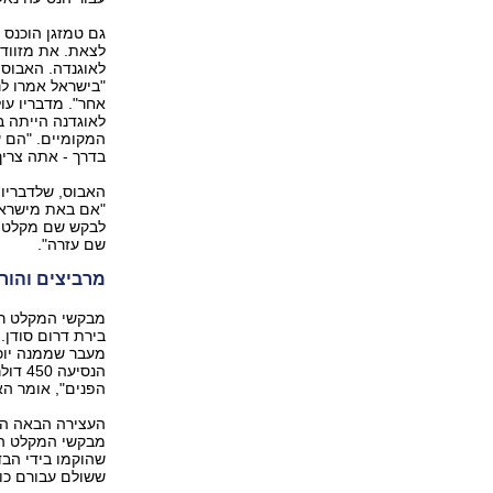
גם טמזגן הוכנס 
לאוגנדה. האבוס 
"בישראל אמרו לנ
אחר". מדבריו עו
לאוגדנה הייתה 
המקומיים. "הם ע
בדרך - אתה צריך
האבוס, שלדבריו 
"אם באת מישראל
לבקש שם מקלט. א
שם עזרה".
מרביצים והור
מבקשי המקלט רצ
בירת דרום סודן.
מעבר שממנה יוכל
הפנים", אומר הא
העצירה הבאה היי
מבקשי המקלט הנו
שהוקמו בידי הבד
ששולם עבורם כו