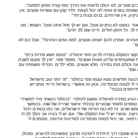
ים סגורים, לא יכולנו לראות את הדרך ומה קורה מחוץ למחנה",
שאתה בפנים אתה לא יכול לצאת. חדר קטן עם עשרות אנשים. אין
יקיון, אין שירותים, בנים ובנות ביחד".
אוד. כמעט לא נותנים אוכל, אם יש לך מזל אתה אוכל. השומר, מה
 כל הזמן חולים. היינו שם 25 ימים".
הורגים. אמרנו להם 'אנחנו אנשים, למה אתם הורגים?'. אבל הם לא
".
שי המקלט בסירה לכיוון חופי איטליה. "נכנסו תשע סירות ביחד
ת שמעמיסים עליהן מאות אנשים", מספר סמי. "אין לך מקום לשבת.
ה וכולם מתו בסירה. מלא אנשים, מלא ילדים. הכרתי משפחה עם
 שם".
עה חודשים מצא עצמו סמי בהולנד. "זה יותר טוב מישראל.
 לי לצאת מהמדינה, וכאן זה אפשרי. בישראל הייתי מתבייש
ייחסים בכבוד".
הגיע בסירה לאיטליה ומשם להולנד: "בהולנד ניגשתי מיד למשרדי
טפסים ולאחר שבועיים קיבלתי אישור שהייה של שנה. בהמשך
מש שנים. זה לא כמו הוויזה של הישראלים, אני כמו בנאדם ויכול
וצה. עכשיו יש לי את המקלט שלי. אם יש לי בעיה אני הולך לבית
רפואי, אני יכול לצאת מהמדינה למדינות אירופה. מממנים לי
טים שעזבו דרך היחידה ל'עזיבה מרצון' ממשיכות להיערם, ומכולן