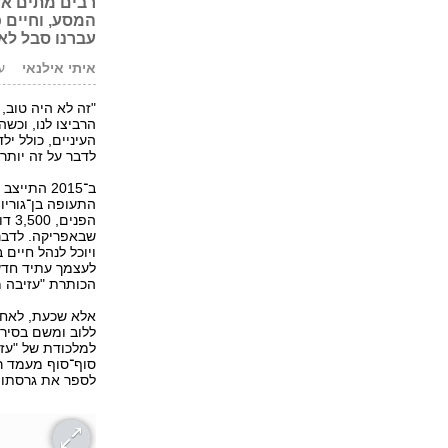
רבים מתים או
המסע, וחיים כ
עברנו סבל לא 
איתי אילנאי
עוד
"זה לא היה טוב, 
העיניים, כולל יל
לדבר על זה יותר 
ב־2015 ה
התעופה בן־גוריו
הפנ
שבאפריקה. לדברי
ויוכל לנהל חיים 
לעצמך עתיד חדש
הכותרת "עזיבה מ
אלא שכעת, לאחר
ללוב ומשם בסירה
למלכודת של "עזי
סוף־סוף מעמד ר
לספר את גרסתו —