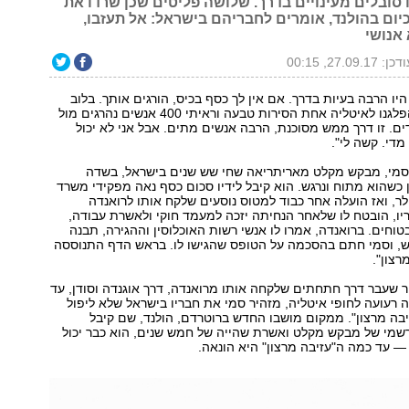
 סובלים מעינויים בדרך. שלושה פליטים שכן שרדו את
יום בהולנד, אומרים לחבריהם בישראל: אל תעזבו,
אנושי
כן: 27.09.17, 00:15
היו הרבה בעיות בדרך. אם אין לך כסף בכיס, הורגים אותך. בלוב
הרביצו לנו, וכשהפלגנו לאיטליה אחת הסירות טבעה וראיתי 400 אנשים נהרגים מול
דים. זו דרך ממש מסוכנת, הרבה אנשים מתים. אבל אני לא יכול
מדי. קשה לי".
תייצב סמי, מבקש מקלט מאריתריאה שחי שש שנים בישראל, בשדה
ן כשהוא מתוח ונרגש. הוא קיבל לידיו סכום כסף נאה מפקידי משרד
ים, 3,500 דולר, ואז הועלה אחר כבוד למטוס נוסעים שלקח אותו לרואנדה
ו, הובטח לו שלאחר הנחיתה יזכה למעמד חוקי ולאשרת עבודה,
בטוחים. ברואנדה, אמרו לו אנשי רשות האוכלוסין וההגירה, תבנה
, וסמי חתם בהסכמה על הטופס שהגישו לו. בראש הדף התנוססה
רצון".
 שעבר דרך חתחתים שלקחה אותו מרואנדה, דרך אוגנדה וסודן, עד
 רעועה לחופי איטליה, מזהיר סמי את חבריו בישראל שלא ליפול
בה מרצון". ממקום מושבו החדש ברוטרדם, הולנד, שם קיבל
שמי של מבקש מקלט ואשרת שהייה של חמש שנים, הוא כבר יכול
 עד כמה ה"עזיבה מרצון" היא הונאה.