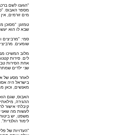
"הגענו לשם ברכב
מספר האבוס. "כ
מים זורמים, אין נ
טמזגן: "מסוכן מ
שבא לו הוא יעשה לך.
סמי: "מרביצים ו
שומעים. מרביצים
מלוב המשיכו מבק
לים. סירות קטנו
אחת הסירות טבע
שני ילדים שמתה
לאחר מסע של ארב
בישראל היה אסור
מאנשים, וכאן מת
האבוס, שגם הוא 
ההגירה, מילאתי 
קיבלתי אישור לח
לעשות מה שאני ר
משפט, יש ביטוח 
לימוד הולנדית".
"העדויות של פלי