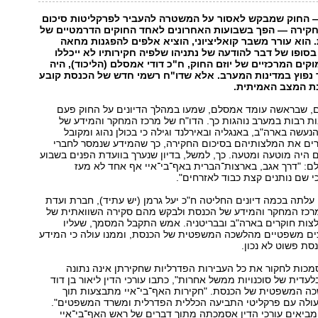
 החוק שמבקש לאסור על המשטרה להעביר לפרקליטות סיכום
חקירה — הפך בשבועות האחרונים לאחד החוקים הדרמטיים של
 הוא עורר משבר קואליציוני, הוציא אלפים להפגנות מחאה
בסופו של דבר להודעה של נתניהו שלפיה חקירותיו לא ייכללו
קים המרכזיים של יוזם החוק, ח"כ דודי אמסלם (הליכוד), היה
 נפוץ במדינות המערב. אלא שדו"ח רשמי חדש של הכנסת קובע
ת המצב האמיתית.
ם, שבראשה עומד אמסלם, שמעו במהלך הדיונים על החוק פעם
ת רבות במערב נוהגות כך. הדו"ח של מרכז המחקר והמידע של
עשה בארה"ב, באנגליה ובאירלנד וגילה כי בכולן נהוג ומקובל
ים את המלצותיהם בסיכום החקירה, כך שהמידע שנמסר לחברי
היה מוטעה ומטעה. כך, למשל, בדיון שנערך בוועדת הפנים בשבוע
: "דרך אגב, בארצות־הברית באף־בי־איי אף אחד לא מעז
י שם נותנים קצת כבוד לאזרחים".
לתה בכמה דיונים החליטה ח"כ יעל גרמן (יש עתיד), חברת ועדת
מרכז המחקר והמידע של הכנסת ולבקש מהם סקירה השוואתית של
לצות חוקרים בארה"ב ובבריטניה. אמש התקבל המסמך, שעליו
צים משפטיים מהלשכה המשפטית של הכנסת, וממנו עולה כי המידע
סת פשוט לא נכון.
סמכות לחקור את כל העבירות הפדרליות שחקירתן אינה נתונה
עדית של סוכנויות ממשל אחרות", כתבו עורכי הדין ליאור בן דוד
שכה המשפטית של הכנסת. "חקירות האף־בי־איי מתבצעות תוך
עולה עם פרקליטי התביעה הכללית הפדרלית ומשרד המשפטים".
יאים עורכי הדין אסמכתה מתוך דברים של ראש האף־בי־איי