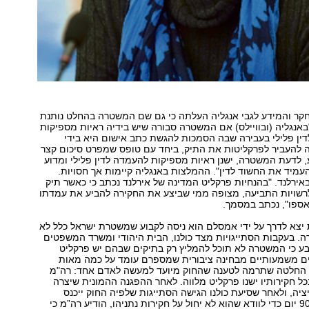
קר והמידע לגבי אנגליה העלתה כי גם שם המשטרה בהחלט נותנת
אנגליה (ובוויילס) אם המשטרה סבורה שיש בידיה ראיות מספיקות
ין פלילי בעבירה שבה הסמכות להגשת כתב אישום היא בידי
ה להעביר לפרקליטות את התיק, ביחד עם טופס שמפרט סיכום קצר
 לדעת המשטרה, ישנן ראיות מספיקות להעמדה לדין פלילי ומדוע
להעמיד את החשוד לדין". ההמלצות באנגליה קיימות אך חסויות.
ירלנד. "בהנחיות פרקליט המדינה של אירלנד נכתב כי כאשר תיק
רשויות התביעה, מצופה ממי שביצע את החקירה להביע את עמדתו
אספו", נכתב במסמך.
יצא לדרך על ידי אמסלם הוא ניסה לקבוע שמשטרת ישראל כלל לא
ה. בעקבות הסתייגויות מצד כולנו, הבית היהודי ומשרד המשפטים
בע כי המשטרה לא תוכל להמליץ רק בתיקים שבהם יש פרקליט
קים משמעותיים מבחינה ציבורית שמספרם עומד על כמה מאות
החלטה שתרמה לטענה שהחוק מיועד למעשה לאדם אחד: רה"מ
בכל חקירותיו ישנו פרקליט מלווה. לאחר ההפגנה ההמונית שיצרה
ציה, ולאחר שסיעת כולנו הגישה הסתייגות שלפיה החוק ייכנס
לתוקף רק בתוך 90 יום כדי לוודא שהוא לא יחול על חקירות נתניהו, הודיע רה”מ כי