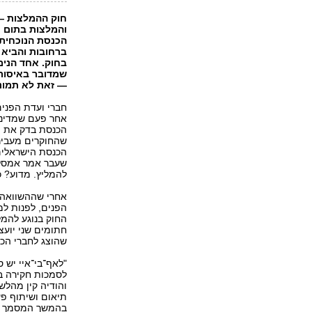
חוק ההמלצות —
והמלצות בתום 
הכנסת הנוכחית.
ברחובות והביא 
בחוק. אחד הנימו
שמדובר באיסור
— זאת לא תמונ
חברי ועדת הפני
אחר פעם שמדינו
הכנסת בדק את הנ
שהחוקרים מעביר
הכנסת הישראלים 
שעבר אמר אמסלם
להמליץ. מדוע? כ
אחרי שההשוואה ע
הפנים, לפנות ל
החוק בנוגע להמ
חתומים שני יוע
שהוצג לחברי הכנ
"לאף־בי־איי יש 
לסמכות חקירה בל
והודיה קין מהל
תיאום ושיתוף פ
בהמשך המסמך מב