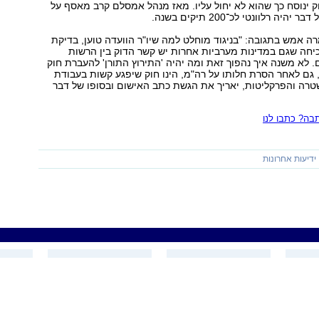
ינוסח כך שהוא לא יחול עליו. מאז מנהל אמסלם קרב מאסף על
יה רלוונטי לכ־200 תיקים בשנה.
רה אמש בתגובה: "בניגוד מוחלט למה שיו"ר הוועדה טוען, בדיקת
יחה שגם במדינות מערביות אחרות יש קשר הדוק בין הרשות
 לא משנה איך נהפוך זאת ומה יהיה 'התירוץ התורן' להעברת חוק
גם לאחר הסרת חלותו על רה"מ, הינו חוק שיפגע קשות בעבודת
רה והפרקליטות, יאריך את הגשת כתב האישום ובסופו של דבר
ה? כתבו לנו
ידיעות אחרונות