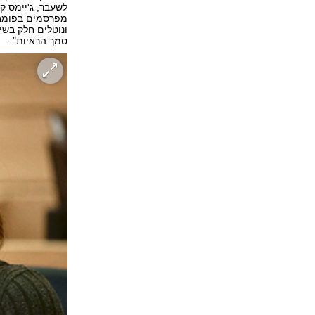
לשעבר, ג'יימס ק
מפרסמים בפומבי 
ונוטלים חלק בשי
סמך הראיות".