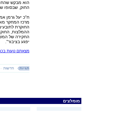
הוא מבקש שהחוק 
החוק, שבסופו של דבר יה
ח"כ יעל גרמן אמ
מרכז המחקר מוכ
החוקרת לתובעים.
ההמלצות, החוק, 
החקירה של המשט
יפגע בציבור".
מצאתם טעות בכתב
תגיות:
חדשות
מומלצים