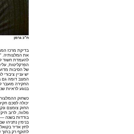
ח"כ גרמן
בדיקת מרכז המח
את המלצותיה. "ב
להעמדת חשוד לד
הפרקליטות, עלי
של הסיבות מדוע,
יש עניין ציבורי 
המצב דומה גם בא
החקירה מועבר ל
בנוגע לראיות שנ
כשחוק ההמלצות 
יכולה לסכם חקיר
החוק צומצם ונק
מלווה, לרוב תי
בודדות בשנה — 
בנימין נתניהו ש
לחץ אדיר בקואלי