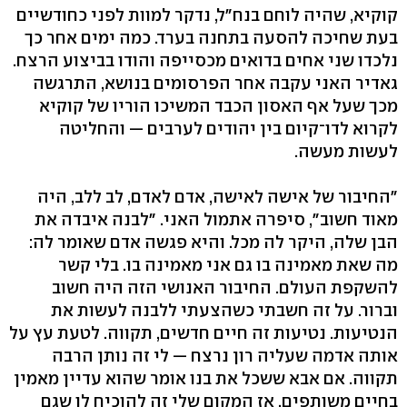
קוקיא, שהיה לוחם בנח"ל, נדקר למוות לפני כחודשיים
בעת שחיכה להסעה בתחנה בערד. כמה ימים אחר כך
נלכדו שני אחים בדואים מכסייפה והודו בביצוע הרצח.
גאדיר האני עקבה אחר הפרסומים בנושא, התרגשה
מכך שעל אף האסון הכבד המשיכו הוריו של קוקיא
לקרוא לדו־קיום בין יהודים לערבים — והחליטה
לעשות מעשה.
"החיבור של אישה לאישה, אדם לאדם, לב ללב, היה
מאוד חשוב", סיפרה אתמול האני. "לבנה איבדה את
הבן שלה, היקר לה מכל. והיא פגשה אדם שאומר לה:
מה שאת מאמינה בו גם אני מאמינה בו. בלי קשר
להשקפת העולם. החיבור האנושי הזה היה חשוב
וברור. על זה חשבתי כשהצעתי ללבנה לעשות את
הנטיעות. נטיעות זה חיים חדשים, תקווה. לטעת עץ על
אותה אדמה שעליה רון נרצח — לי זה נותן הרבה
תקווה. אם אבא ששכל את בנו אומר שהוא עדיין מאמין
בחיים משותפים, אז המקום שלי זה להוכיח לו שגם