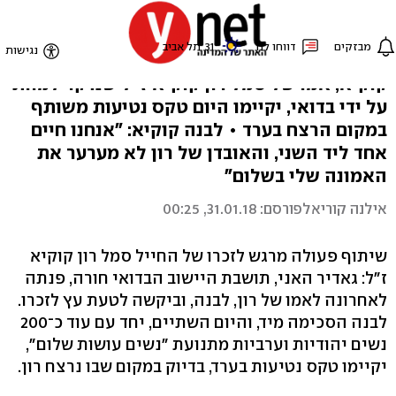
נוטעות תקווה
גאדיר האני, בדואית מהיישוב חורה, ולבנה
קוקיא, אמו של סמל רון קוקיא ז"ל שנדקר למוות
על ידי בדואי, יקיימו היום טקס נטיעות משותף
במקום הרצח בערד • לבנה קוקיא: "אנחנו חיים
אחד ליד השני, והאובדן של רון לא מערער את
האמונה שלי בשלום"
אילנה קוריאל
פורסם: 31.01.18, 00:25
שיתוף פעולה מרגש לזכרו של החייל סמל רון קוקיא
ז"ל: גאדיר האני, תושבת היישוב הבדואי חורה, פנתה
לאחרונה לאמו של רון, לבנה, וביקשה לטעת עץ לזכרו.
לבנה הסכימה מיד, והיום השתיים, יחד עם עוד כ־200
נשים יהודיות וערביות מתנועת "נשים עושות שלום",
יקיימו טקס נטיעות בערד, בדיוק במקום שבו נרצח רון.