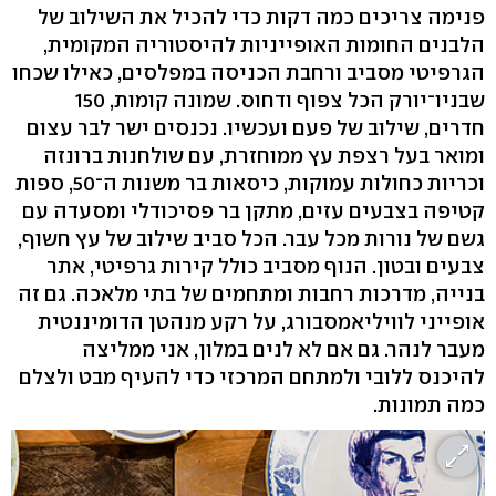
פנימה צריכים כמה דקות כדי להכיל את השילוב של
הלבנים החומות האופייניות להיסטוריה המקומית,
הגרפיטי מסביב ורחבת הכניסה במפלסים, כאילו שכחו
שבניו־יורק הכל צפוף ודחוס. שמונה קומות, 150
חדרים, שילוב של פעם ועכשיו. נכנסים ישר לבר עצום
ומואר בעל רצפת עץ ממוחזרת, עם שולחנות ברונזה
וכריות כחולות עמוקות, כיסאות בר משנות ה־50, ספות
קטיפה בצבעים עזים, מתקן בר פסיכודלי ומסעדה עם
גשם של נורות מכל עבר. הכל סביב שילוב של עץ חשוף,
צבעים ובטון. הנוף מסביב כולל קירות גרפיטי, אתר
בנייה, מדרכות רחבות ומתחמים של בתי מלאכה. גם זה
אופייני לוויליאמסבורג, על רקע מנהטן הדומיננטית
מעבר לנהר. גם אם לא לנים במלון, אני ממליצה
להיכנס ללובי ולמתחם המרכזי כדי להעיף מבט ולצלם
כמה תמונות.