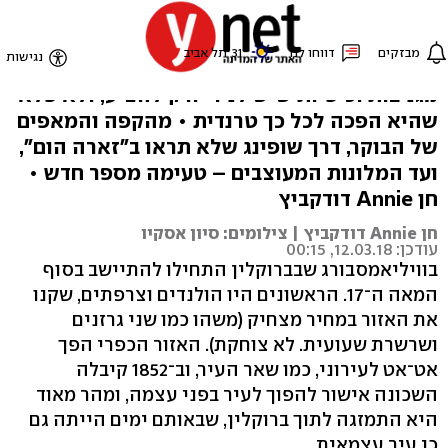
קפה מעבר לנהר
וויליאמסבורג שבברוקלין היא אחת השכונות הכי
מגניבות וכיפיות שיש לניו־יורק להציע, ולא פלא
שהיא הפכה לכל כך טרנדית • מהקפה והמאפים
של הבוקר, דרך שופינג שלא תראו ב"זארה הום",
ועד המלונות המעוצבים – טעימה מספר חדש •
חן Annie דודקביץ
חן Annie דודקביץ | צילומים: סיון אסקיו
עודכן: 12.03.18, 00:15
בוויליאמסבורג שבברוקלין התחילו להתיישב בסוף
המאה ה־17. הראשונים היו הולנדים וצרפתים, שקנו
את האזור במחיר מצחיק (משהו כמו שני גרזנים
ושרשרת שעועית. לא צוחקת). האזור הכפרי הפך
אט־אט לעירוני, כמו שאר העיר, וב־1852 קיבלה
השכונה אישור להפוך לעיר בפני עצמה, ומהר מאוד
היא התמזגה לתוך ברוקלין, שבאותם ימים הייתה גם
כן עיר עצמאית.