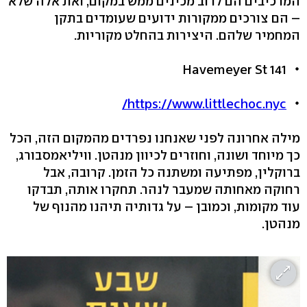
המרכיבים הם לרוב מכינים ממש במקום, ואת אלה שלא
– הם צורכים ממקורות ידועים שעומדים בתקן
המחמיר שלהם. היצירות בהחלט מקוריות.
141 Havemeyer St
https://www.littlechoc.nyc/
מילה אחרונה לפני שאנחנו נפרדים מהמקום הזה, הכל
כך מיוחד ושונה, וחוזרים לכיוון מנהטן. וויליאמסבורג,
ברוקלין, מפתיעה ומשתנה כל הזמן. קרובה, אבל
רחוקה מאחותה שמעבר לנהר. תחקרו אותה, תבדקו
עוד מקומות, וכמובן – על גדותיה תיהנו מהנוף של
מנהטן.