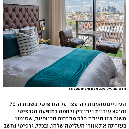
חדש מהניילונים. מלון וויליאמסבורג
העיניים מוזמנות להיעצר על הגרפיטי. בשנות ה־70
וה־80 עיריית ניו־יורק נלחמה בתופעת הגרפיטי,
משום שזו הייתה חלק מתרבות הכנופיות, שסימנו
בעזרתה את אזורי השליטה שלהן, ובכלל, גרפיטי נחשב