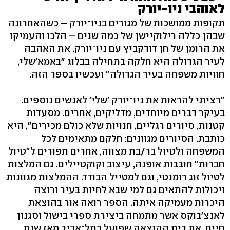
לאוהבי ניו-יורק
תקופות ממושכות של מגורים בניו־יורק – כשהאחרונה
שבהן כללה רילוקיישן של כמה שנים – הלכו והעמיקו
את הרומן של חן דודקביץ עם ניו־יורק. את האהבה
לעיר הגדולה היא חלקה בתחילה בבלוג "באמא'שלי,
חוויות משפחה בעיר הגדולה" ועכשיו בספר הזה.
"רציתי להראות את ניו־יורק 'שלי' לאנשים נוספים.
בעיקר דברים מיוחדים, מדליקים, אחרים. מסעדות
קטנות, סיורים רגליים, חנויות שלא כולם מכירים", היא
כותבת. הסיורים מגוונים: חלקם מתאימים לכל
המשפחה ולטיול בר/בת מצווה, אחרים תפורים ל"טיול
חברות" חובבות אופנה, עיצוב וקוקטיילים. גם המלצות
לטיול זוג רומנטי, וגם למטייל הבודד. ההמלצות מגוונות
ויכולות להתאים גם למי שבא לחיות בעיר ורוצה
היכרות מעמיקה איתה. הספר רואה אור בהוצאת
לאנצ׳בוקס אשר מתמחה ביצירת ספרי בישול וסגנון
חיים. את בית ההוצאה שפועל בתל־אביב מאז שנת