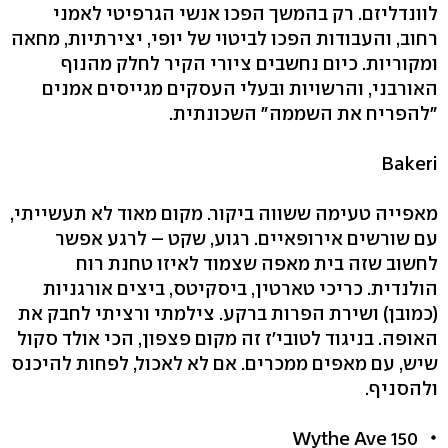
לוונדליזם. רק בהמשך הפכו אנשי הגרפיטי לאמני
רחוב, והעבודות הפכו לביטוי של יופי, יצירתיות, מחאה
ומקוריות. כיום נחשבים ציורי הקיר לחלק מהנוף
האורבני, והרשויות ובעלי העסקים מגייסים אמנים
"להפריח את השממה" השכונתית.
Bakeri
מאפייה טעימה ששווה ביקור. מקום מאוד לא תעשייתי,
עם שורשים אירופאיים. רגוע, שקט – לרגע אפשר
לחשוב שזה בית מאפה שצמוד לאיזו טחנת רוח
הולנדית. כריכי טארטין, ביסקיטס, ביצים אורגניות
(כמובן) ושירת הפרות ברקע. צילמתי ורציתי לחבק את
האופה. בניגוד לטובי'ז זה מקום פצפון, הכי אולד סקול
שיש, עם מאפים ממכרים. אם לא לאכול, לפחות להיכנס
ולהסניף.
150 Wythe Ave