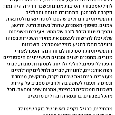
לוויליאמסבורג. הסיבות מגוונות: שכר הדירה היה נמוך,
הקרבה למנהטן, התחבורה הנוחה והחללים
התעשייתיים הגדולים שהפכו לסטודיואים ולסדנאות
אמנים. טפטוף האמנים, שהחל בשנות ה־70 וה־80,
נהפך בשנות ה־90 לזרם של ממש. צעירים ומשפחות
שלא יכלו להרשות לעצמם את מחירי השכירות בסוהו
ובווילג' החלו להגיע לוויליאמסבורג. השכונות
התעשייתיות הסמוכות לגדות הנהר הפכו לאזורי
מגורים. מחסנים ישנים ומבנים תעשייתיים היסטוריים
הפכו ללופטים, לחללי גלריות, למסעדות טובות, לבתי
קפה אורגניים, לחנויות, לברים ולחללים קהילתיים
מעוצבים. כיום זאת שכונה יקרה, מבוקשת, מיוחדת
ונעימה. תענוג לשוטט בה ולהביט מסביב על קירות
השכונה המכוסים בגרפיטי, אמרות שפר ומחאה. הכל
מהכל בצבעים, בדוגמאות ובגדלים מרגשים.
מתחילים, כרגיל, בקפה ראשון של בוקר שימו לב