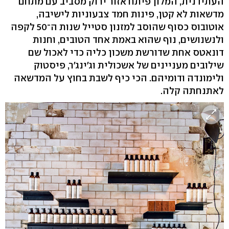
העתידנית, המלון פיתח אזור ירוק מסביב עם מתחם
מדשאות לא קטן, פינות חמד צבעוניות לישיבה,
אוטובוס כסוף שהוסב למזנון סטייל שנות ה־50 לקפה
ולנשנושים, נוף שהוא באמת אחד הטובים, וחנות
דונאטס אחת שדורשת משכון כליה כדי לאכול שם
שילובים מעניינים של אשכולית וג'ינג'ר, פיסטוק
ולימונדה ודומיהם. הכי כיף לשבת בחוץ על המדשאה
לאתנחתה קלה.