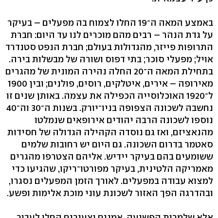
באמצע המאה ה־19 החלו לצמוח בה מפעלים – בעיקר
על גדת הנהר – רבים מהם מוכרים לנו עד היום: חברת
התרופות פייזר, מהגדולות בעולם; חברת הנפט סטנדרד
אויל; מפעלי סוכר; בתי דפוס ושורה של מבשלות בירה.
בתחילת המאה ה־20 החלה נהירה המונית של מהגרים
מאירופה – אירים, איטלקים, רוסים, פולנים; ובין 1900
ל־1920 האוכלוסייה הכפילה את עצמה. באותן שנים זו
נחשבה לשכונה הצפופה בניו־יורק. בשנות ה־30 וה־40
נוספו לשכונה הרבה יהודים אירופאים שנמלטו
מהנאציזם, ואז גם נוסדה הקהילה הגדולה של חסידות
סאטמר בדרום השכונה. גם היום יש רחובות שלמים
ששומעים בהם בעיקר יידיש. אליהם הצטרפו מהגרים
מאמריקה הלטינית, בעיקר מפורטו־ריקו, שהגיעו כדי
למצוא עבודה במפעלים. לאורך הזמן המפעלים נסגרו,
ובהדרגה הפך האזור לשכונת עוני מוכת אלימות ופשע.
אלא שלמרות הפשיעה, אמנים וצעירים החלו לעבור