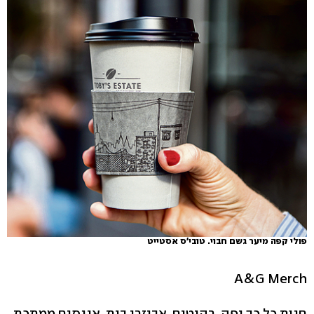
פולי קפה מיער גשם חבוי. טובי'ס אסטייט
A&G Merch
חנות כל כך יפה. רהיטים, אביזרי בית, אננסים ממתכת