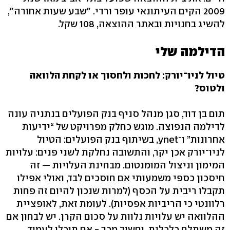
2009 הקים העיתונאי עופר ורדי. "שבע שעות אחורה",
להשיג בחנויות ובאתר ההוצאה, 108 שקל.
הדילמה שלי
טיול לניו־יורק: לחכות ולחסוך או לקחת הלוואה
ולטוס?
תום בן דוד, סגן מנהל סניף בנק הפועלים בנתניה עונה
לדילמה הנפוצה. מוגש כחלק מפרויקט של “ידיעות
אחרונות” ו־ynet, בשיתוף בנק הפועלים: הטיול
לניו־יורק אכן יקר, והתשובה נחלקת לשני פנים: עלויות
המימון וניצול המומנטום. מבחינת העלויות — זה
חיסכון כספי משמעותי אם חוסכים לבד, ואולי אפילו
תקבלו ריבית על הכסף (למרות שנכון להיום זה פחות
רלוונטי כי הריביות אפסיות). לעומת זאת, לאופציית
ההלוואה יש עלויות נלוות על סכום הקרן. יש לבחון אם
זה משתלם כלכלית, וחשוב מכך - אם תוכלו לעמוד