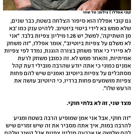
קובי אפללו | צילום: טל שחר
גם קובי אפללו הוא סיפור הצלחה בשטח, כבר שנים,
שלא ממש בא לידי ביטוי ביוטיוב. ללהיט ענק כמו 'בא
מן השתיקה', למשל, יש 1.28 מיליון צפיות בלבד. "אני
לא משלם על צפיות ביוטיוב", אומר אפללו, "זה משחק
לא פיירי כי אחד משחק בצורה הוגנת, נמדד לפי צפיות
אמיתיות, והאחר ממש לא. זה כמובן משחק לרעת
אמנים כמוני כי אתה יודע שהרבה מובילי דעת קהל
מסתכלים על צפיות ביוטיוב ואמנים שיש להם פחות
צפיות מושמעים פחות ברדיו, כי היוטיוב עושה את
הרעש שלו".
מצד שני, זה לא בלתי חוקי.
"זה חוקי, אבל אני אמן שמופיע הרבה בשטח ומגיע
להרבה במות, איך אתה מסביר את זה שיש זמרים שיש
להם שלושה או ארבעה מיליון צפיות אבל השיר שלהם