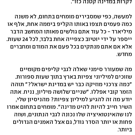
לקרות במדינה קטנה כזו".
למעשה, כפי שמסבירים מומחים בתחום, לא משנה
כמה פעמים תצפו באותו הקליפ ביממה אחת, אלף או
מיליארד - כל עוד אתם גולשים מאותו המחשב הדבר
ייספר על ידי יוטיוב כצפייה אחת בלבד, לכל 24 שעות.
אלא אם אתם מנתקים בכל פעם את המודם ומחברים
מחדש.
מה שמעורר סימני שאלה לגבי קליפים מקומיים
שזוכים למיליוני צפיות בארץ בתוך שעות ספורות.
"כמה צרכני מוזיקה כבר יש במדינת ישראל?" תוהה
הזמר קובי אפללו. "שניים־שלושה מיליון, נניח. אתה
יודע מה זה להגיע למיליון צפיות? מהניסיון שלי,
השיר חייב להיות להיט מדינה". מומחים בתחום אמרו
לנו שהאינטואיציה שלו נכונה לגבי הנתונים, ושזה
פחות או יותר הסדר גודל, גם אצל האמנים הגדולים
ביותר.