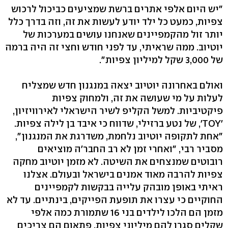
"יש היום אלפי אתרים ברשת שמציעים כביכול לרכוש
צפיות, כמעט כל ילד יודע לעשות את זה, וזה בדרך כלל
יותר זול מהקמפיינים שאנחנו עושים במערכות של
יוטיוב. ממה שראיתי, עד לפני חודש וחצי זה היה ברמה
של 3,000 שקל למיליון צפיות".
ואולם באחרונה יוטיוב יצאה במנגנון חדש שמצליח
לעלות על מי שעושה את זה, ולמחוק צפיות
פיקטיביות. למשל הקליפ לשיר הישראלי לאירוויזיון,
'TOY', של נטע ברזילי, שדווח כי איבד בן לילה צפיות.
"אחת לתקופה יוטיוב נלחמת, משדרגת את המנגנון",
מסביר רבי, "ואחרי זמן לא רב החבר'ה מוציאים
רובוטים שמנצחים את השיטה. לא מזמן יוטיוב מחקה
צפיות להרבה מאוד אמנים בישראל ובעולם. אצלנו
ראיתי באופן מובהק עלייה בבקשות לקמפיינים
החוקיים כי עצרו את תופעת הפייקים, בינתיים. עד לא
מזמן הם הלכו לילדים בני 16 שתמורת כמה אלפי
שקלים סגרו להם מיליוני צפיות, פתאום הם צריכים