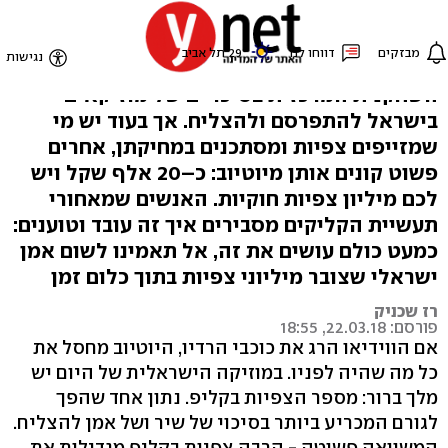
טעות במספר
כמות הצפיות לשיר ביוטיוב הפכה להיות
השחקנית המרכזית בסיכויים של מוזיקאים
בישראל להתפרסם ולהצליח. אך בעוד יש מי
שמזייפים צפיות ומסתכנים במחיקתן, אחרים
פשוט קונים אותן מיוטיוב: כ–20 אלף שקל ויש
לכם מיליון צפיות חוקיות. האנשים שמאחורי
תעשיית הקליקים מסבירים איך זה עובד וטוענים:
כמעט כולם עושים את זה, אל תאמינו לשום אמן
ישראלי שצובר מיליוני צפיות בתוך כלום זמן
רז שכניק
פורסם: 22.03.18, 18:55
אם הווידיאו הרג את כוכבי הרדיו, היוטיוב מחסל את
כל מה שהיה לפניו. במוזיקה הישראלית של היום יש
מלך ברור: מספר הצפיות בקליפ. נתון אחד שהפך
לגורם המכריע ביותר בסיכוי של שיר ושל אמן להצליח.
המשוואה פשוטה - הרבה צפיות בקליפ מגדילות את