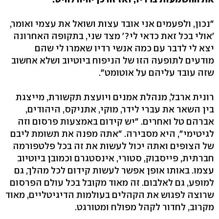
"נכון, ולפעמים אני אובד עצות ושואל את עצמי ואומר,
'אולי בכל זאת כדאי לי?' מצד שני, בתקופה האחרונה
יצא לי לדבר עם כמה אנשי רדיו שאמרו לי שהם
מודעים לתופעה הזו של הניפוח ביוטיוב ושלא אחשוב
שזה עובד עליהם על אוטומט".
רונית ארבל, מנהלת אמנים ויועצת תקשורת, מייצגת
בין השאר את עברי לידר, מוקי, אתניקס, היהודים,
אברהם טל ואחרים. "יש קידום באמצעות פרסום וזה
לגיטימי", היא מסבירה. "אתה מפנה את תשומת ליבם
של הצופים ואתה יכול לעשות את זה בכל פלטפורמה
חברתית, פייסבוק, סטורי, אינסטגרם וכמובן ביוטיוב
עצמו. באותו אופן אפשר לעשות קידום לכל מהלך, גם
למופע, גם לאלבום. זה מאוד מקובל בכל עולם הפרסום
שרוצה לפגוש את הקהלים בעולמות הדיגיטליים, מאוד
מקרוב, לחדור לקהל מפולח ומטורגט.