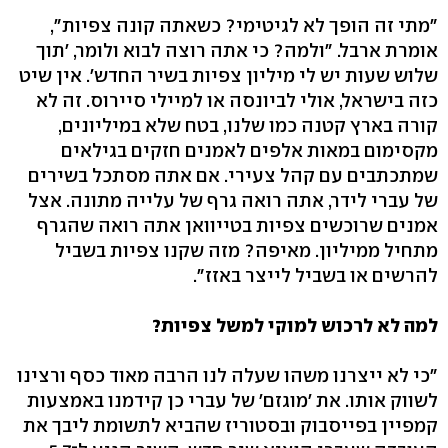
"מתי זה הופך לא לגיטימי? כשאתה קונה צפיות",
אומרת ארבל. "ולמה? כי אתה רוצה לבוא ולומר, 'תוך
שלוש שעות יש לי מיליון צפיות בשיר החדש'. אין שיט
כזה בישראל, אולי לביונסה או למיילי סיירוס. זה לא
קורה בארץ קטנה כמו שלנו, בטח שלא במיליונים,
מקסימום במאות אלפים לאמנים חזקים בגילאים
שמתכתבים עם קהל צעירי. אם אתה מסתכל בשירים
של עברי לידר, אתה רואה גרף של עלייה מתונה. אצל
אמנים שרוכשים צפיות בטייוואן אתה רואה שהגרף
מתחיל ממיליון. מאיפה? מזה שקנו צפיות בשביל
להרשים או בשביל לייצר באזז".
למה לא לרכוש למוקי למשל צפיות?
"כי לא ייצרנו משהו שעלה לנו הרבה מאוד כסף ורצינו
לשווק אותו. את 'מוגזם' של עברי כן קידמנו באמצעות
קמפיין בפייסבוק ובסטוריז שהביא לתשומת ליבך את