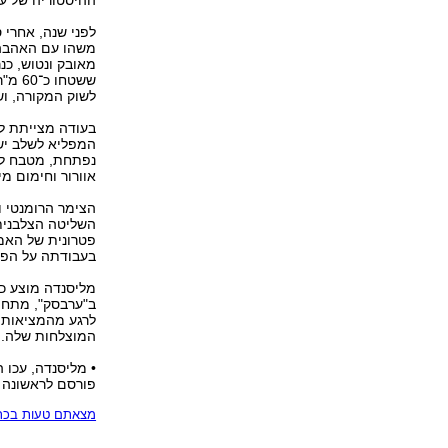
ההיסטוריה של עכ
לפני שנה, אחרי 
משהו עם האהבה 
ששטח
לשוק המקורה, וש
בעודה מצייתת לח
המפליא לשלב ישן
נפתחת, מטבח לשי
אוורור וחימום מ
הצימר הרומנטי ו
פטרונית של האמנ
בעבודתה על הפר
ב"ערבסק", מתחם 
לרגע מהמציאות 
המוצלחות שלה.
• מליסנדה, עכו העתי
פורסם לראשונה 05.05.18, 21:00
מצאתם טעות בכתב