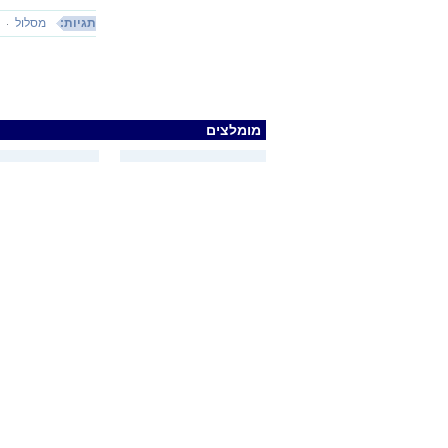
תגיות:
מסלול
י
מומלצים