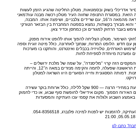
ו.
סיור אדריכלי בשוק ובסמטאות, מטלון החליטה שהגיע הזמן לעשות
הזאת. במסגרת התנופה שחווה העיר מטלון רכשה מבנה עות'מאני
מאובק ונטוש, כנראה מהמאה ה־16, עם שרידים צלבניים, ושיפצה אותו. המבנה,
ו כ־60 מ"ר והוא מבורך בקשתות, נמצא בסמטה המחברת בין הבזאר הטורקי
ימש בעבר הרחוק למגורים וכן כמחסן וכדיר צאן.
וקי השימור, מטלון הצליחה להפוך אותו ללופט אירוח מפנק,
 עם חדש. הלופט המרווח, שנחנך לאחרונה, כולל מיטה זוגית וספה
מוש האורחים, טלוויזיה בכבלים ואינטרנט, והותקנו בו מערכות
ים ומערכת מיוחדת לספיחת לחות.
המקסים הזה קרוי "מליסנדה", על שמה של מלכת ירושלים –
השליטה הצלבנית הראשונה שפעלה, לחמה והקימה מנזרים במאה ה־12, והייתה
ות. דמותה הססגונית וחייה הסוערים היוו השראה למטלון
ויקט.
מליסנדה מוצע כעת במחירי הרצה — 900 שקל ללילה, כולל ארוחת בוקר עשירה
האירוח הסמוך. מקום אידיאלי לחופשת סוף שבוע, או כדי לחמוק
באמצע השבוע ולגלות את קסמי עכו העתיקה והמסעדות
קה, להזמנות יש לפנות למיכה פלנברג, 054-8356518.
ה? כתבו לנו