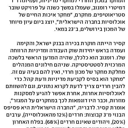
המחקר במכון החרדי למחקרי מדיניות, ועמיתה ד"ר
דמיטרי רומנוב, שעמלו במשך כשנה על פרויקט שובר
סטריאוטיפים. מחקרם, "מחקר איכות החיים של
אוכלוסיות בחברה הישראלית", יוצג ביום עיון מיוחד
של המכון בירושלים, ב־23 במאי.
קסיר הייתה חוקרת בכירה בבנק ישראל, והקימה
ועמדה בראש יחידות שוק העבודה ומדיניות הרווחה
שלו. רומנוב הוא כלכלן, שהיה המדען הראשי בלשכה
המרכזית לסטטיסטיקה. שניהם חילונים המנהלים
מחלקת מחקר של מכון חרדי, ואין להם בעיה עם זה.
"מחקר הוא בסיס לקביעת מדיניות ודעת קהל. כדי
להבין חרדים צריך לדעת לקרוא נתונים, וגם להשוותם
לאוכלוסיות אחרות, אחרת אפשר להגיע למסקנות
מוזרות, וכבר היו דוגמאות לכך במחקרים על המגזר",
אומרת קסיר. לדבריה, "החברה הישראלית היא פסיפס
הבנוי מ־3 קבוצות: חרדים (12% מהאוכלוסייה), ערבים
(20%), ויהודים שאינם חרדים (68%). בפלח האחרון