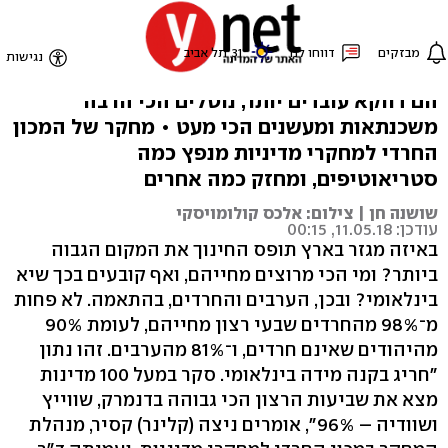
10 מיתוסים שיש לכם על
חרדים
הם דווקא עובדים יותר, נוטלים הכי הרבה
משכנתאות ומעשנים הכי מעט • מחקר של המכון
החרדי למחקרי מדיניות מנפץ כמה
סטריאוטיפים, ומחזק כמה אחרים
שושנה חן | צילום: אלכס קולומויסקי
עודכן: 11.05.18, 00:15
באיזה מגזר בארץ תופס החינוך את המקום הגבוה
ביותר? ומי הכי מרוצים מחייהם, ואף קובעים בכך שיא
בינלאומי? ובכן, הערבים והחרדים, בהתאמה. לא פחות
מ־98% מהחרדים שבעי רצון מחייהם, לעומת 90%
מהיהודים שאינם חרדים, ו־81% מהערבים. זהו נתון
"חריג בקנה מידה בינלאומי. סקר במעל 100 מדינות
מצא את שביעות הרצון הכי גבוהה בדנמרק, שווייץ
ושוודיה – 96%", אומרים ניצה (קלינר) קסיר, מנהלת