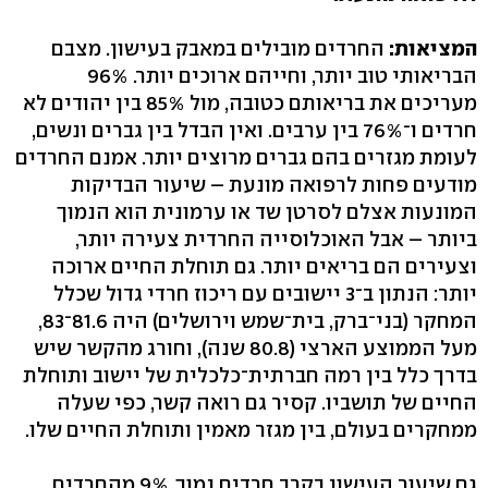
המציאות:
החרדים מובילים במאבק בעישון. מצבם
הבריאותי טוב יותר, וחייהם ארוכים יותר. 96%
מעריכים את בריאותם כטובה, מול 85% בין יהודים לא
חרדים ו־76% בין ערבים. ואין הבדל בין גברים ונשים,
לעומת מגזרים בהם גברים מרוצים יותר. אמנם החרדים
מודעים פחות לרפואה מונעת – שיעור הבדיקות
המונעות אצלם לסרטן שד או ערמונית הוא הנמוך
ביותר – אבל האוכלוסייה החרדית צעירה יותר,
וצעירים הם בריאים יותר. גם תוחלת החיים ארוכה
יותר: הנתון ב־3 יישובים עם ריכוז חרדי גדול שכלל
המחקר (בני־ברק, בית־שמש וירושלים) היה 81.6־83,
מעל הממוצע הארצי (80.8 שנה), וחורג מהקשר שיש
בדרך כלל בין רמה חברתית־כלכלית של יישוב ותוחלת
החיים של תושביו. קסיר גם רואה קשר, כפי שעלה
ממחקרים בעולם, בין מגזר מאמין ותוחלת החיים שלו.
גם שיעור העישון בקרב חרדים נמוך. 9% מהחרדים