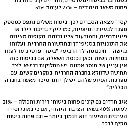
כשמדובר בביטוחים פרטיים, החרדים קונים הרבה
פחות משאר היהודים – 27% לעומת 51%.
קסיר מצאה הסברים לכך: ביטוח משלים נתפס כמספק
מענה לבעיות יומיומיות, כמו ליקוי בדיבור לילד או
פיזיותרפיה, והמודעות אליו גבוהה. הקופות מציגות
את התוכניות בסניפיהן ובתקשורת החרדית, ועלותו
נגישה – חינם מהילד הרביעי. "ביטוח פרטי נועד לעזור
במחלות קשות, וכאן נכנסת השאלה, אם בביטוח כזה
אין עניין של חוסר אמונה. יש מחלוקות בנושא, לצד
תחושה שדווקא בחברה החרדית, במקרים קשים, עם
מערכות הסיוע שלהם, יש לך יותר סיכוי מאשר בחברה
הכללית".
אגב חרדים גם קונים פחות ביטוחי דירות ותכולה – 21%
לעומת 40% בשאר הציבור היהודי, אם כי באוכלוסייה
הערבית השיעור הוא הנמוך ביותר – וגם פחות ביטוח
מקיף לרכב.