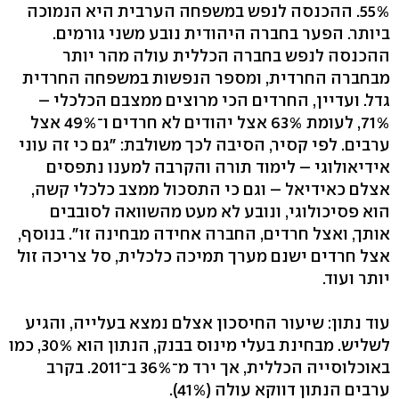
55%. ההכנסה לנפש במשפחה הערבית היא הנמוכה
ביותר. הפער בחברה היהודית נובע משני גורמים.
ההכנסה לנפש בחברה הכללית עולה מהר יותר
מבחברה החרדית, ומספר הנפשות במשפחה החרדית
גדל. ועדיין, החרדים הכי מרוצים ממצבם הכלכלי –
71%, לעומת 63% אצל יהודים לא חרדים ו־49% אצל
ערבים. לפי קסיר, הסיבה לכך משולבת: "גם כי זה עוני
אידיאולוגי – לימוד תורה והקרבה למענו נתפסים
אצלם כאידיאל – וגם כי התסכול ממצב כלכלי קשה,
הוא פסיכולוגי, ונובע לא מעט מהשוואה לסובבים
אותך, ואצל חרדים, החברה אחידה מבחינה זו". בנוסף,
אצל חרדים ישנם מערך תמיכה כלכלית, סל צריכה זול
יותר ועוד.
עוד נתון: שיעור החיסכון אצלם נמצא בעלייה, והגיע
לשליש. מבחינת בעלי מינוס בבנק, הנתון הוא 30%, כמו
באוכלוסייה הכללית, אך ירד מ־36% ב־2011. בקרב
ערבים הנתון דווקא עולה (41%).