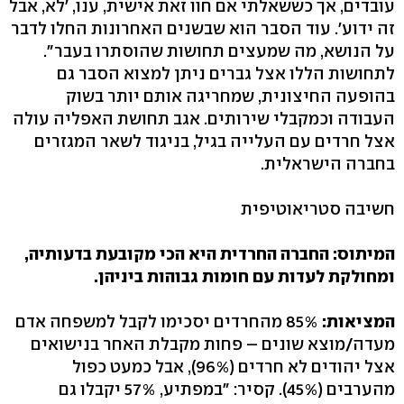
עובדים, אך כששאלתי אם חוו זאת אישית, ענו, 'לא, אבל
זה ידוע'. עוד הסבר הוא שבשנים האחרונות החלו לדבר
על הנושא, מה שמעצים תחושות שהוסתרו בעבר".
לתחושות הללו אצל גברים ניתן למצוא הסבר גם
בהופעה החיצונית, שמחריגה אותם יותר בשוק
העבודה וכמקבלי שירותים. אגב תחושת האפליה עולה
אצל חרדים עם העלייה בגיל, בניגוד לשאר המגזרים
בחברה הישראלית.
חשיבה סטריאוטיפית
המיתוס: החברה החרדית היא הכי מקובעת בדעותיה,
ומחולקת לעדות עם חומות גבוהות ביניהן.
המציאות:
85% מהחרדים יסכימו לקבל למשפחה אדם
מעדה/מוצא שונים – פחות מקבלת האחר בנישואים
אצל יהודים לא חרדים (96%), אבל כמעט כפול
מהערבים (45%). קסיר: "במפתיע, 57% יקבלו גם