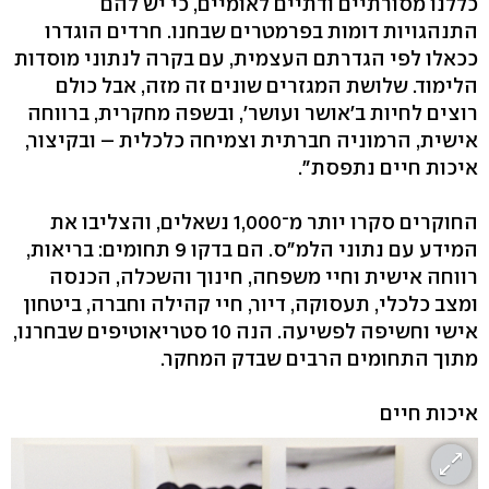
כללנו מסורתיים ודתיים לאומיים, כי יש להם
התנהגויות דומות בפרמטרים שבחנו. חרדים הוגדרו
ככאלו לפי הגדרתם העצמית, עם בקרה לנתוני מוסדות
הלימוד. שלושת המגזרים שונים זה מזה, אבל כולם
רוצים לחיות ב'אושר ועושר', ובשפה מחקרית, ברווחה
אישית, הרמוניה חברתית וצמיחה כלכלית – ובקיצור,
איכות חיים נתפסת".
החוקרים סקרו יותר מ־1,000 נשאלים, והצליבו את
המידע עם נתוני הלמ"ס. הם בדקו 9 תחומים: בריאות,
רווחה אישית וחיי משפחה, חינוך והשכלה, הכנסה
ומצב כלכלי, תעסוקה, דיור, חיי קהילה וחברה, ביטחון
אישי וחשיפה לפשיעה. הנה 10 סטריאוטיפים שבחרנו,
מתוך התחומים הרבים שבדק המחקר.
איכות חיים