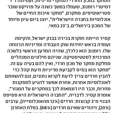
המחקר במכון החרדי למחקרי מדיניות, ועמיתה ד"ר
דמיטרי רומנוב, שעמלו במשך כשנה על פרויקט שובר
סטריאוטיפים. מחקרם, "מחקר איכות החיים של
אוכלוסיות בחברה הישראלית", יוצג ביום עיון מיוחד
של המכון בירושלים, ב־23 במאי.
קסיר הייתה חוקרת בכירה בבנק ישראל, והקימה
ועמדה בראש יחידות שוק העבודה ומדיניות הרווחה
שלו. רומנוב הוא כלכלן, שהיה המדען הראשי בלשכה
המרכזית לסטטיסטיקה. שניהם חילונים המנהלים
מחלקת מחקר של מכון חרדי, ואין להם בעיה עם זה.
"מחקר הוא בסיס לקביעת מדיניות ודעת קהל. כדי
להבין חרדים צריך לדעת לקרוא נתונים, וגם להשוותם
לאוכלוסיות אחרות, אחרת אפשר להגיע למסקנות
מוזרות, וכבר היו דוגמאות לכך במחקרים על המגזר",
אומרת קסיר. לדבריה, "החברה הישראלית היא פסיפס
הבנוי מ־3 קבוצות: חרדים (12% מהאוכלוסייה), ערבים
(20%), ויהודים שאינם חרדים (68%). בפלח האחרון