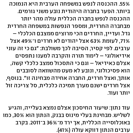
55%. ההכנסה לנפש במשפחה הערבית היא הנמוכה
ביותר. הפער בחברה היהודית נובע משני גורמים.
ההכנסה לנפש בחברה הכללית עולה מהר יותר
מבחברה החרדית, ומספר הנפשות במשפחה החרדית
גדל. ועדיין, החרדים הכי מרוצים ממצבם הכלכלי –
71%, לעומת 63% אצל יהודים לא חרדים ו־49% אצל
ערבים. לפי קסיר, הסיבה לכך משולבת: "גם כי זה עוני
אידיאולוגי – לימוד תורה והקרבה למענו נתפסים
אצלם כאידיאל – וגם כי התסכול ממצב כלכלי קשה,
הוא פסיכולוגי, ונובע לא מעט מהשוואה לסובבים
אותך, ואצל חרדים, החברה אחידה מבחינה זו". בנוסף,
אצל חרדים ישנם מערך תמיכה כלכלית, סל צריכה זול
יותר ועוד.
עוד נתון: שיעור החיסכון אצלם נמצא בעלייה, והגיע
לשליש. מבחינת בעלי מינוס בבנק, הנתון הוא 30%, כמו
באוכלוסייה הכללית, אך ירד מ־36% ב־2011. בקרב
ערבים הנתון דווקא עולה (41%).