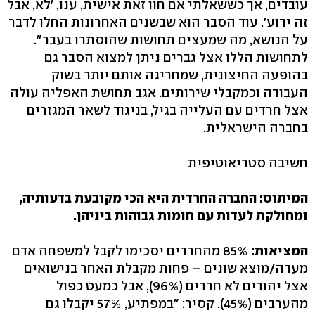
עובדים, אך כששאלתי אם חוו זאת אישית, ענו, 'לא, אבל
זה ידוע'. עוד הסבר הוא שבשנים האחרונות החלו לדבר
על הנושא, מה שמעצים תחושות שהוסתרו בעבר".
לתחושות הללו אצל גברים ניתן למצוא הסבר גם
בהופעה החיצונית, שמחריגה אותם יותר בשוק
העבודה וכמקבלי שירותים. אגב תחושת האפליה עולה
אצל חרדים עם העלייה בגיל, בניגוד לשאר המגזרים
בחברה הישראלית.
חשיבה סטריאוטיפית
המיתוס: החברה החרדית היא הכי מקובעת בדעותיה,
ומחולקת לעדות עם חומות גבוהות ביניהן.
המציאות:
85% מהחרדים יסכימו לקבל למשפחה אדם
מעדה/מוצא שונים – פחות מקבלת האחר בנישואים
אצל יהודים לא חרדים (96%), אבל כמעט כפול
מהערבים (45%). קסיר: "במפתיע, 57% יקבלו גם