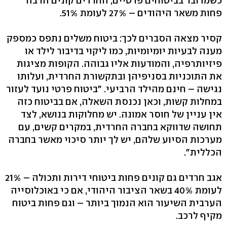
כשמדובר בביטוחים פרטיים, החרדים קונים הרבה
פחות משאר היהודים – 27% לעומת 51%.
קסיר מצאה הסברים לכך: ביטוח משלים נתפס כמספק
מענה לבעיות יומיומיות, כמו ליקוי בדיבור לילד או
פיזיותרפיה, והמודעות אליו גבוהה. הקופות מציגות
את התוכניות בסניפיהן ובתקשורת החרדית, ועלותו
נגישה – חינם מהילד הרביעי. "ביטוח פרטי נועד לעזור
במחלות קשות, וכאן נכנסת השאלה, אם בביטוח כזה
אין עניין של חוסר אמונה. יש מחלוקות בנושא, לצד
תחושה שדווקא בחברה החרדית, במקרים קשים, עם
מערכות הסיוע שלהם, יש לך יותר סיכוי מאשר בחברה
הכללית".
אגב חרדים גם קונים פחות ביטוחי דירות ותכולה – 21%
לעומת 40% בשאר הציבור היהודי, אם כי באוכלוסייה
הערבית השיעור הוא הנמוך ביותר – וגם פחות ביטוח
מקיף לרכב.