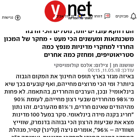
10 מיתוסים שיש לכם על
חרדים
הם דווקא עובדים יותר, נוטלים הכי הרבה
משכנתאות ומעשנים הכי מעט • מחקר של המכון
החרדי למחקרי מדיניות מנפץ כמה
סטריאוטיפים, ומחזק כמה אחרים
שושנה חן | צילום: אלכס קולומויסקי
עודכן: 11.05.18, 00:15
באיזה מגזר בארץ תופס החינוך את המקום הגבוה
ביותר? ומי הכי מרוצים מחייהם, ואף קובעים בכך שיא
בינלאומי? ובכן, הערבים והחרדים, בהתאמה. לא פחות
מ־98% מהחרדים שבעי רצון מחייהם, לעומת 90%
מהיהודים שאינם חרדים, ו־81% מהערבים. זהו נתון
"חריג בקנה מידה בינלאומי. סקר במעל 100 מדינות
מצא את שביעות הרצון הכי גבוהה בדנמרק, שווייץ
ושוודיה – 96%", אומרים ניצה (קלינר) קסיר, מנהלת