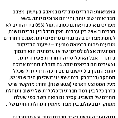
המציאות:
החרדים מובילים במאבק בעישון. מצבם
הבריאותי טוב יותר, וחייהם ארוכים יותר. 96%
מעריכים את בריאותם כטובה, מול 85% בין יהודים לא
חרדים ו־76% בין ערבים. ואין הבדל בין גברים ונשים,
לעומת מגזרים בהם גברים מרוצים יותר. אמנם החרדים
מודעים פחות לרפואה מונעת – שיעור הבדיקות
המונעות אצלם לסרטן שד או ערמונית הוא הנמוך
ביותר – אבל האוכלוסייה החרדית צעירה יותר,
וצעירים הם בריאים יותר. גם תוחלת החיים ארוכה
יותר: הנתון ב־3 יישובים עם ריכוז חרדי גדול שכלל
המחקר (בני־ברק, בית־שמש וירושלים) היה 81.6־83,
מעל הממוצע הארצי (80.8 שנה), וחורג מהקשר שיש
בדרך כלל בין רמה חברתית־כלכלית של יישוב ותוחלת
החיים של תושביו. קסיר גם רואה קשר, כפי שעלה
ממחקרים בעולם, בין מגזר מאמין ותוחלת החיים שלו.
גם שיעור העישון בקרב חרדים נמוך. 9% מהחרדים