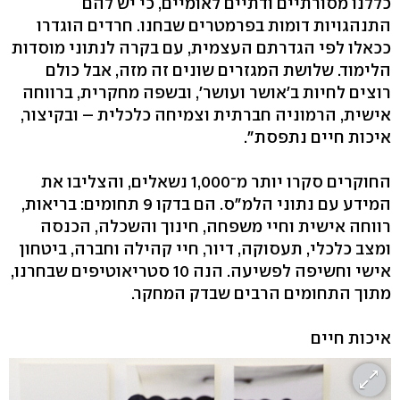
כללנו מסורתיים ודתיים לאומיים, כי יש להם
התנהגויות דומות בפרמטרים שבחנו. חרדים הוגדרו
ככאלו לפי הגדרתם העצמית, עם בקרה לנתוני מוסדות
הלימוד. שלושת המגזרים שונים זה מזה, אבל כולם
רוצים לחיות ב'אושר ועושר', ובשפה מחקרית, ברווחה
אישית, הרמוניה חברתית וצמיחה כלכלית – ובקיצור,
איכות חיים נתפסת".
החוקרים סקרו יותר מ־1,000 נשאלים, והצליבו את
המידע עם נתוני הלמ"ס. הם בדקו 9 תחומים: בריאות,
רווחה אישית וחיי משפחה, חינוך והשכלה, הכנסה
ומצב כלכלי, תעסוקה, דיור, חיי קהילה וחברה, ביטחון
אישי וחשיפה לפשיעה. הנה 10 סטריאוטיפים שבחרנו,
מתוך התחומים הרבים שבדק המחקר.
איכות חיים