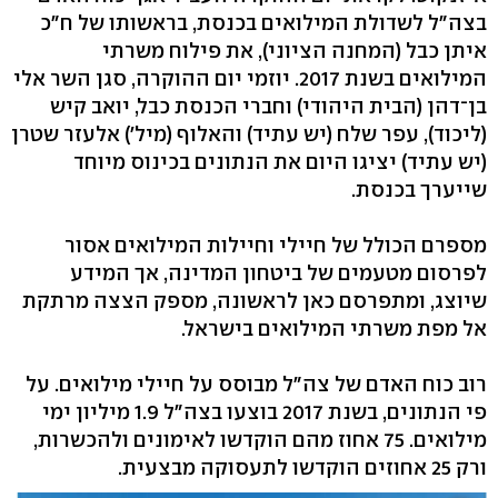
בצה"ל לשדולת המילואים בכנסת, בראשותו של ח"כ
איתן כבל (המחנה הציוני), את פילוח משרתי
המילואים בשנת 2017. יוזמי יום ההוקרה, סגן השר אלי
בן־דהן (הבית היהודי) וחברי הכנסת כבל, יואב קיש
(ליכוד), עפר שלח (יש עתיד) והאלוף (מיל') אלעזר שטרן
(יש עתיד) יציגו היום את הנתונים בכינוס מיוחד
שייערך בכנסת.
מספרם הכולל של חיילי וחיילות המילואים אסור
לפרסום מטעמים של ביטחון המדינה, אך המידע
שיוצג, ומתפרסם כאן לראשונה, מספק הצצה מרתקת
אל מפת משרתי המילואים בישראל.
רוב כוח האדם של צה"ל מבוסס על חיילי מילואים. על
פי הנתונים, בשנת 2017 בוצעו בצה"ל 1.9 מיליון ימי
מילואים. 75 אחוז מהם הוקדשו לאימונים ולהכשרות,
ורק 25 אחוזים הוקדשו לתעסוקה מבצעית.