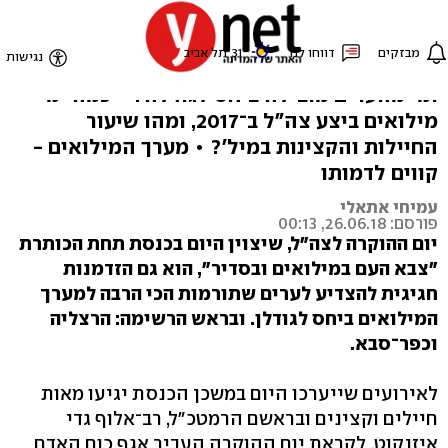
אלופים במילואים
באיזו עיר חיים הכי הרבה מילואימניקים פעילים,
ומי מהערים מובילה ביחס לגודלה? • כמה ימי
מילואים ביצע צה"ל ב־2017, ומהו שיעור
החיילות והקצינות במיל'? • מערך המילואים -
קווים לדמותו
עמיחי אתאלי
פורסם: 26.06.18, 00:13
יום ההוקרה לצה"ל, שיצוין היום בכנסת תחת הכותרת
"צבא העם במילואים ובסדיר", הוא גם הזדמנות
חגיגית להצדיע לערים שתורמות הכי הרבה למערך
המילואים ביחס לגודלן. ובראש הרשימה: הרצליה
וכפר־סבא.
לאירועים שייערכו היום במשכן הכנסת יגיעו מאות
חיילים וקצינים ובראשם הרמטכ"ל, רב־אלוף גדי
איזנקוט. לקראת יום ההוקרה העביר אגף כוח האדם