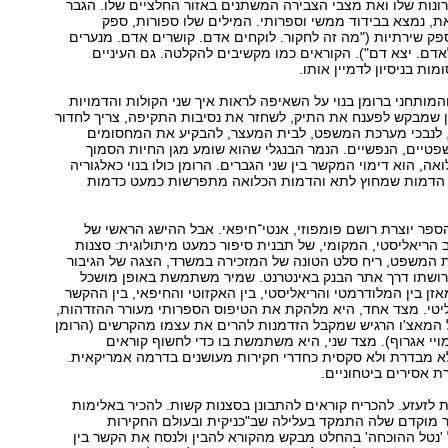
ונות שלו ואת מצבי הצבירה המשתנים באזור החלציים שלו. הגבר
ת, נמצא בבידוד ממשי וספרותי. המילים שלו ספורות, ספק
פק שירתיות ("מה זה לחקור. לוקחים אדם. קושרים אדם. מנערים
דם. יצא דם"). הקוראים כמו מקשיבים להקלטה. גם העיניים
ות בניסיון לדמיין אותו.
מותחני ברומן בנוי על השאיפה לראות איך שני הקולות והדמויות
ין שמבקש לפענח את התיק, לשחזר את נסיבות התקיפה, צריך לחדור
 לנבכי מערכת המשפט, לבית המעצר, להבקיע את המחסומים
טיים, הנפשיים. הנמר הבנגלי שהוא שומע מגן החיות הסמוך
אה, הוא דימוי המקשר בין שני הגברים. הרומן כולו בנוי כאלגוריה
 הדמות שמחוץ לתא והדמות הכלואה מתפרשות כמעט כדמות
פר יוצרת רושם פומפוזי, אנטי־חיפאי. אבל ההישג הראשי של
 הריאליסטי, המקומי, של תבנית סיפור כמעט מיתולוגית: סצנות
 המשפט, ריח סלט הטונה של המזכירה במשרד, הצגה של הגיבור
גרושתו דרך אתר הבנק באינטרנט. שמיר משתמשת באופן מושכל
זן בין המלודרמטי והריאליסטי, בין האקזוטי והחיפאי, בין ההקשר
ליטי. מצד אחד, היא מלהקת את הטיפוס הספרותי מעורר ההזדהות,
ל המאצ'ו הרגיש שמקבל הזדמנות להרים את עצמו מהקרשים (הרומן
ויי אגרוף). מצד שני, היא משתמשת בו כדי לחשוף קוראים
לא מבדרת ולא סקסית כחדרי חקירות מעושנים בדרמה אמריקאית.
ת אסירים ביטחוניים.
ת לזעזע. להכריח קוראים להתבונן בסצנות קשות. להכיר באלימות
 מוקדם שלה התמקד בעלילה שב"כניקית ובעולם החקירות
'נטל ההוכחה' בהחלט מבקש מהקורא להבין ולנסח את הקשר בין