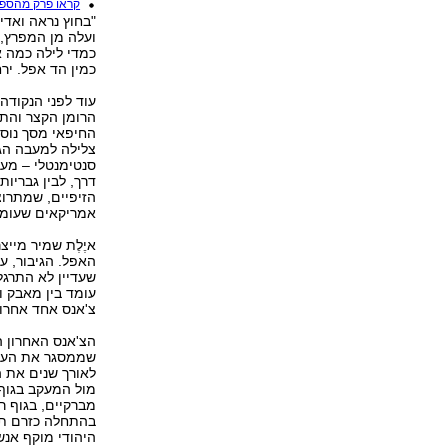
קראו פרק מהספ
"בחוץ נראה ואדי
ועלה מן המפרץ, 
כמדי לילה כמה א
כמין הד אפל. ירח
עוד לפני הנקודה
הרומן הקצר והתכ
החיפאי מסך נוסף
צלילה למעבה הג'ו
סנטימנטלי – מעו
דרך, לבין גבריו
הזיפיים, שמתרוצצ
אמריקאים שעומדי
איֶלֶת שמיר מייצ
שעדיין לא התרגל
עומד בין מאבק ו
צ'אנס אחד אחרון
הצ'אנס האחרון ה
שממסגר את העליל
לאורך שנים את ה
מול המעקב בגוף 
מברקיים, בגוף ר
בהתחלה כזרם תו
היהודי מוקף אנ