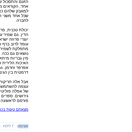
הזעם והתסכול שה
אחד, הקוראים מת
למאבק שלהם כאאו
שכל אחד משני ה
לחברה.
יכולת טכנית, פר
הדין. גם שמיר 
יוצרי פרוזה ישר
עומד לרוב ברף ה
מתפלקת לשמיר ה
נושאים גם ככה.
מין גבריות מיתו
האיכות הלירית ש
אפרפר וחרמן. גם
דרמטית בין הגיב
אבל אלה חריקות
עצמה להשתמש בדר
של אפלה פוליטית
גירושים. ספרים כ
פורסם לראשונה 12.09.18, 16:44
מצאתם טעות בכתב
תגיות:
7 לילות