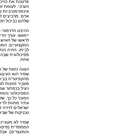
פרטנות את הזיכר
הערבי, לעומת זא
אינפורמטיביות ס
אדם. מרביצים לא
שלהם כביכול חסומ
ההיבט הדרמטי וה
ייפגשו. עורך הד
לראשו של האיש,
המקצועיים, המשפ
לביתו, החיה הכלו
פסיכולוגית שבה
אחת.
הצגה כזאת של הס
שמיר הוא העיצוב
מהקפיטריה בבית
מעביר מזונות ל
ויעיל בכפתור שמא
הפסיכולוגי והפו
המוכר כל כך, ש
עתיר מחוות לדימ
ישראלים לזירה 
טכניקות של שביר
שמיר לא מעוניינ
הממסדית (סיפור
והמעצרים). אבל 