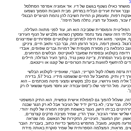
ר
 מושחר כאילו נשטף בגשם של דיו. אד אמוניה אפרפר הסתלסל
וצֶבר אורות זעירים הבליח במרחק. מבית האבות הסמוך נשמעו
נקות רפות, ומעומק גן החיות השיבה להן נהמת הטיגריס הבנגלי
 עכור, מאוכּל עד חציו, נתלה מעל חיפה".
 הפוליטית והמוסרית שסביבה הוא חג, עוד לפני מתווה העלילה,
ליתי הזה עושה צעד נחמד ומסקרן כשהוא מלביש על הנוף העירוני
, אקזוטי. מזווג את חיפה למרחבים קולנועיים וספרותיים שמייצגים
נגל. באופן דומה, גיבור הרומן הזה, גבר כבוי ותאב חיים, ציניקן
צב כהכלאה בין מסורת מקומית של דמויות גברים שפופים, אובדי
ת רדופה בקולנוע ובספרות שמעבר לאוקיינוס. הבלשים המיוזעים,
ים בעיר הנסתרת, צ'יינה טאון נגיד, בתוך העיר הגדולה; חיילים
ם להיחשף לזוועות ביערות הטרופיים של קונגו או וייטנאם.
רת גרסה משלה לקול הקרייני, הגברי, שאופייני לקולנוע הבלשי
האפל. הגיבור, עורך דין ותיק, מתאבל על החיים שנשמטו מידיו. בגיל 57, בדירה
 אליה מאז גירושיו, עם כלב מקשיש ומצעי מיטה מוכתמים – הוא
כניעה. מול הדימוי שלו כ"סוס עבודה יגע וחסר מעוף שנשאר לו רק
".
זה, שעלול להפוך גם למפולת אישית ונפשית, הוא התיק המשפטי
ה. גבר ערבי, לא בדיוק ידיד של הגיבור אבל לא רק הנגר שבנה
רהיטים בביתו הישן, נעצר באשמת תקיפה חמורה של לקוח יהודי.
שלישי אחרי הגיבור, עורך הדין, שמיר מציבה פרקים קצרצרים,
אשון. יומן המעצר, העינויים, החקירות של הנאשם. מה שנראה
דעה מקוטע, מוגבל, מתפרש בהמשך כדיווח כתוב, בעברית. הגבר
שים, מראות; המצלמה הספרותית של שמיר סוקרת באותה מידת