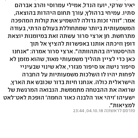
יאיר שרקי, יועז הנדל, אמילי עמרוסי והרב אברהם
סתיו. עמיחי ברהולץ, עורך תחום היהדות בהוצאה,
אמר: "זוהי זכות גדולה להשמיע את קולות המהפכה
המשמעותית ביותר שמתחוללת בעולם הדתי, בעודה
מתרחשת. חן ארצי סרור עשתה זאת במיומנות יוצאת
דופן וזיכתה אותנו באפשרות להציץ אל תוך
ההיסטוריה בהתהוותה". ארצי סרור אמרה: "אנחנו
כאן כדי לציין תהליך משמעותי מאוד, שהוא מזמן לא
סיפור נישה או סיפור מגזרי, אלא שינוי שבעיניי
לפחות יהיו לו השלכות משמעותיות על החברה
הישראלית כולה. אנחנו חיות בדור שכובש את הארץ,
שרואה את ההבטחה מתממשת. הנבואה המרגשת של
ישעיהו 'ויהי אור הלבנה כאור החמה' הופכת לאט־לאט
למציאות".
פורסם לראשונה 04.10.18, 23:44