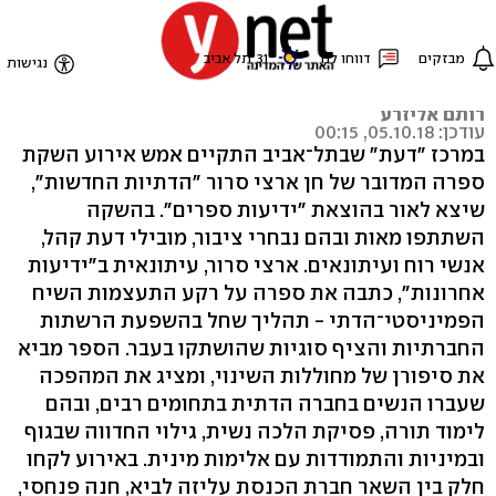
הדתיות החדשות נפגשות
None
רותם אליזרע
עודכן: 05.10.18, 00:15
במרכז "דעת" שבתל־אביב התקיים אמש אירוע השקת
ספרה המדובר של חן ארצי סרור "הדתיות החדשות",
שיצא לאור בהוצאת "ידיעות ספרים". בהשקה
השתתפו מאות ובהם נבחרי ציבור, מובילי דעת קהל,
אנשי רוח ועיתונאים. ארצי סרור, עיתונאית ב"ידיעות
אחרונות", כתבה את ספרה על רקע התעצמות השיח
הפמיניסטי־הדתי - תהליך שחל בהשפעת הרשתות
החברתיות והציף סוגיות שהושתקו בעבר. הספר מביא
את סיפורן של מחוללות השינוי, ומציג את המהפכה
שעברו הנשים בחברה הדתית בתחומים רבים, ובהם
לימוד תורה, פסיקת הלכה נשית, גילוי החדווה שבגוף
ובמיניות והתמודדות עם אלימות מינית. באירוע לקחו
חלק בין השאר חברת הכנסת עליזה לביא, חנה פנחסי,