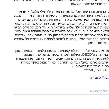
דידה של פרופ' דניאל גוטליב, סמנכ"ל מחקר ותכנון במוסד לביטוח
חד מדדי הכנסות והוצאות.
 הרווחה והבריאות של הכנסת, בראשות ח"כ אלי אלאלוף, תרמה
 למיגור העוני כשאישרה הצעת חוק לעידוד תרומות מזון. ההצעה
ורמי מזון מהחשש שיישאו באחריות אזרחית או פלילית אם ייגרם
המזון שנתרם. ח"כ אורי מקלב, מגיש הצעת החוק, אמר על תרומות
מציאות קשה שבה כל ילד שלישי בישראל הוא ילד רעב וכל אדם רביעי
ישראל מתגלה ביופיו". לא עלה בדעתם של חברי הוועדה שאולי ראוי
ות המכוערת של חרפת הזדקקות למזון על ידי מאות אלפי אזרחים
תלויים בחבילות המזון, במקום לטפוח לעצמם על השכם על אסדרה
 תרומות המזון.
ר את העוני על ידי הגדלת קצבאות הביטוח הלאומי הזעומות, שהן
מהנמוכות ביותר במדינות ה־OECD, העלאת שכר המינימום, הגדלת ההוצאה
ית לשירותים החברתיים המורעבים והסדרת ג'ונגל שוק העבודה
 שרבים מהם עניים־עובדים, הסתפקו כאן השבוע באקרובטיקה
ת פילנתרופיה לרעבים. √
ה? כתבו לנו
ידיעות אחרונות