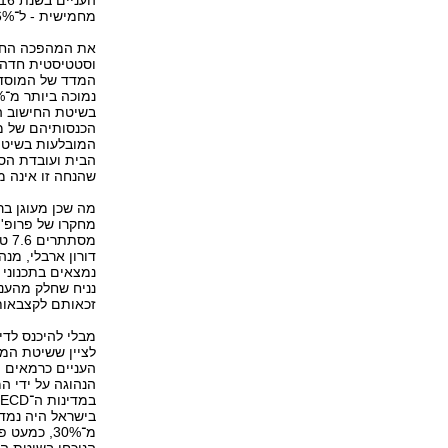
מחמישית - ל־14.6% בלבד.
את המהפכה החבר
וסטטיסטית חדה.
המדד של המוסד ל
בשיטת החישוב ה
הכנסותיהם של מ
המובלעות בשיטת
הבית ועובדת הסי
שהנחה זו אינה מ
מה שכן מעוגן בר
מחקרו של פרופ' 
נניח שחלק מהעני
זכאותם לקצבאות
מבלי להיכנס לדיו
לציין ששיטת המ
העניים כרמאים ו
הנהוגה על ידי ה
בישראל היה נמדד
מ־30%, כמ