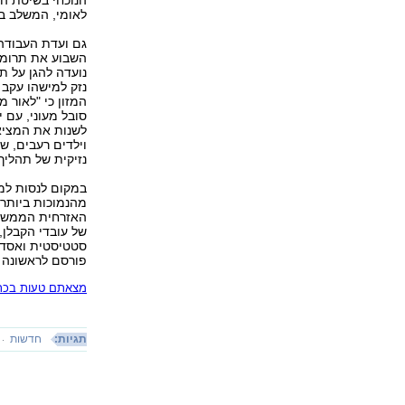
הנוכחי בשיטת המ
לאומי, המשלב בי
גם ועדת העבודה,
השבוע את תרומתה
נועדה להגן על ת
נזק למישהו עקב 
המזון כי "לאור 
סובל מעוני, עם 
לשנות את המציא
וילדים רעבים, ש
נזיקית של תהליך
במקום לנסות למג
האזרחית הממשלת
של עובדי הקבלן,
סטטיסטית ואסדר
פורסם לראשונה 16.10.18, 22:58
מצאתם טעות בכתב
תגיות:
חדשות