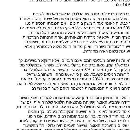
העניים בשנת 2016 היה 18.5%, לפי סקירת האוצר השבוע ירד מספרם ביותר
תית הרדיקלית הזו ביצע הכלכלן הראשי באבחה לשונית
 אבל הנס החברתי הזה הוא פשוט תוצאה של שיטת חישוב אחרת.
ביטוח לאומי מגדיר משק בית כעני, אם הכנסתו הכספית נטו
נמוכה ביותר מ־50% מההכנסה החציונית של כלל משקי הבית. באוצר לא מאמינים
זו, ומציעים שיטת חישוב חלופית שלא מתבססת על מדידת
שקי הבית, אלא על מדידת הוצאותיהן. אחת ההנחות המרכזיות
 המדידה הזו היא שהעניים כנראה מעלימים הכנסות, שעוזרת
עוד "עובדות בשחור", ואינן מדווחות על מלוא הכנסותיהן. אלא
עוגנת בשום ראיה מחקרית.
איות זה שרוב מעלימי המס אינם העניים, אלא דווקא העשירים. כך
גבריאל זוקמן, מאוניברסיטת ברקלי בארה"ב, מעריך שבמקלטי מס
מסתתרים 7.6 טריליון דולרים, המהווים 8% מהעושר האישי הפיננסי הגלובלי. גם
דורון ארבלי, מנהל רשות המסים לשעבר, מציין כי "80% מההון השחור בישראל
נמצאים בתכנוני מס אגרסיביים, ו־20% הנותרים נמצאים בעסקים קטנים". גם אם
ים לא מדווחים על הכנסותיהם, הם עושים זאת כדי שלא לאבד את
יהם הזעומות המאפשרות למשפחותיהם לשרוד בקושי רב.
ן על יתרונותיהן וחסרונותיהן של שיטות שונות למדידת עוני, חשוב
דידה שמציע האוצר (שאחת מתוצאות הלוואי שלה היא תיוגם של
כבלתי זכאים לסיוע ממשלתי) היא חריגה. המדידה לפי הכנסות נטו,
מוסד לביטוח לאומי, היא השיטה המקובלת בעולם. כך נוהגים
במדינות ה־OECD, באיחוד האירופי, באו"ם ובמקומות רבים אחרים. אם העוני
 לפי ההגדרה של האיחוד האירופי, שיעור העניים היה קופץ ליותר
עט פי שניים מהערכת האוצר, ושיעור העניים היה גדול יותר מהשיעור