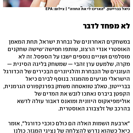
כיאל בברייטון. "האריכו לי את החוזה" | צילום: EPA
לא מפחד לדבר
במשחקים האחרונים של נבחרת ישראל, תחת המאמן
האוסטרי אנדי הרצוג, שותפו חמישה־שישה שחקנים
מוסלמים ושניים נוספים ישבו על הספסל. זה לא
מקרה, שלמעט ערן זהבי — שמשחק בליגה הסינית —
העוגנים של הנבחרת והלגיונרים הבכירים של הכדורגל
הישראלי מגיעים מהמגזר. בנוסף לבירם כיאל
בברייטון, טאלב טוואטחה משחק בפרנקפורט הגרמנית,
הקפטן ביברס נאתכו לובש את המדים של
אולימפיאקוס היוונית ומואנס דאבור עולה לדשא
בהרכב של זלצבורג האוסטרית.
"ארבעת השמות האלה הם כולם כוכבי כדורגל", אומר
כיאל כשהוא נדרש להצלחה של נציגי המגזר. כולנו