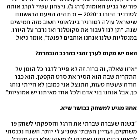
פור של גביע האומות (דרג ג’). ניצחון עשוי לקרב אותה
לטורניר היורו ב־2020 — וז תהיה הפעם הראשונה
שישראל עולה לטורניר בינלאומי חשוב מזה חמישים
שנה. "תן לנו לעבור את סקוטלנד ואז נדבר על היורו.
במנטליות שלנו אנחנו אוהבים לפנטז", אומר כיאל.
האם יש מקום לערן זהבי בהרכב הנבחרת?
“איזו שאלה, זה ברור. זה לא פייר לדבר כל הזמן על
התקרית שבה הוא הסיר את סרט הקפטן. הוא כבר
הודה שעשה טעות, התנצל. אני כמובן לא הייתי נוהג
כך, אבל אנחנו בני אדם ולכל אחד מאיתנו יש אמוציות".
אתה מגיע למשחק בכושר שיא.
"בשנה שעברה שברתי את הרגל והספקתי לשחק 19
משחקים, ועדיין חשבתי שמגיע לי יותר. השנה נכנסתי
למאמן כריס יוטון ואמרתי לו משהו שלא כזה מקובל