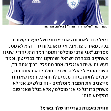
תומר חמד. "חלקנו חדר אחד" | צילום: זהר שחר
כיאל שכר לאחרונה את שירותיו של יועץ תקשורת
בכיר, מאיר ניצן, אבל איתו או בלעדיו — הוא לא מסנן
מסרים. "אני ערבי מוסלמי ותומר חמד הוא יהודי, שנינו
משחקים בנבחרת ישראל ושיחקנו יחד בברייטון, וכמה
רעש זה עשה באנגליה. אחד מתפלל ‘ברוך אתה ה'',
השני מתפלל לאללה, ושנינו חולקים את אותו חדר,
יכולים לחיות ביחד. מנסים לדחוף כל הזמן שאנחנו
מייצגים את המגזר, מוסלמים - זה בולשיט. אני לא
משחק כדורגל כי אני מוסלמי, אלא בגלל שאני טוב
במקצוע הזה".
חווית גזענות בקריירה שלך בארץ?