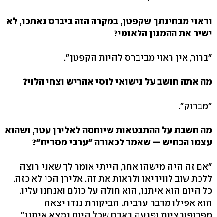
וראוי מבחינתך שקפטן, במקרה הזה ביברס נאתכו, לא
ישיר את ההמנון הלאומי?
"ברור, אין ראוי מביברס להיות הקפטן".
מה אתה חושב על נישואי לוסי אהריש וצחי הלוי?
"מברוק".
מה חשבת על ההתבטאות שיוחסה לאלירן עטר, ושהוא
עצמו הכחיש — שאמר לכאורה "ערבי מסריח"?
"אם זה היה מישהו אחר, הייתי אומר לך שאני רוצה
ללכת שוב לווידיאו ולראות את זה. אלירן הכי לא כזה.
כל היום הוא איתנו, הוא חולה על כולם ואנחנו עליו.
הוא אפילו מדבר ערבית. הביקורת נגדו יצאה
מפרופורציות ופגעה באדם שכל היום נמצא איתנו".