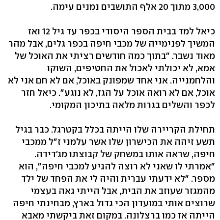
3,000 מתוך 20 אלף התושבים נמנים עימה.
כיאל למד בבית הספר היסודי בכפר עד גיל 12 ואז
המשיך לפנימייה של מכבי חיפה בכפר גלים, אבל מהר
מאוד נשבר. "בתוך כמה חודשים רציתי את האוכל של
אמא, לא יכולתי לאכול את החטיפים, השוקו
והלחמנייה. אני אחד שמפונק באוכל, אם לא חם אני לא
אוכל, אם לא רואה אוכל על הגז, לא נוגע". כיאל חזר
לכפר והשלים בגרות מלאה בתיכון המקומי.
תחילת הקריירה שלו הייתה בכלל בקטרגל. כבר בגיל
תשע זיהה את הכישרון שלו אשר עלמני ז"ל ממכבי
חיפה, שראה אותו במשחק של קבוצתו מג'דידה.
"אמרתי לו שאני לא רוצה להגיע למכבי חיפה", הוא
מספר. "לא ידעתי עברית והיה לי את הפחד של ילד
מהמגזר שעוזב את הבית, אבל הייתי גאה בעצמי
שרוצים אותי במועדון הכי גדול בארץ, מבחינתי חיפה
הייתה אז כמו ברצלונה. במקום זאת ביקשתי מאבא