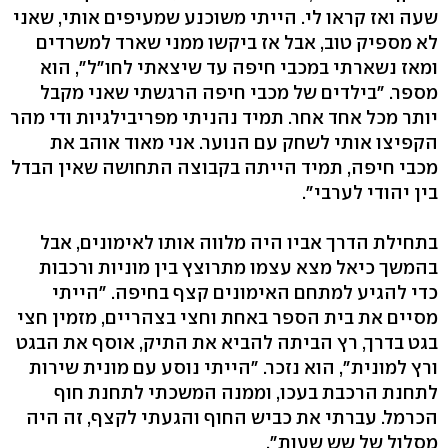
שעה ואז קראו לי. הייתי משוכנע שמעיפים אותי, שאני
לא מספיק טוב, אבל אז ביקשו ממני שארד למשרדים
ומאז נשארתי במכבי חיפה עד שיצאתי לחו"ל", הוא
מספר. "בילדים של מכבי חיפה הרגשתי שאני מקבל
יותר מכל אחד אחר. תמיד נהניתי מפריבילגיות ודי מהר
הקפיצו אותי לשחק עם הנוער. אני מאוד אוהב את
מכבי חיפה, תמיד הייתה בקבוצה התחושה שאין הבדל
בין יהודי לערבי".
בתחילת הדרך אביו היה מלווה אותו לאימונים, אבל
בהמשך כיאל מצא עצמו מתרוצץ בין מוניות ורכבות
כדי להגיע למתחם האימונים קצף בחיפה. "הייתי
מסיים את בית הספר באחת וחצי בצהריים, מזמין חצי
בגט בדרך, רץ הביתה להביא את התיק, אוסף את הבגט
ורץ למונית", הוא נזכר. "הייתי נוסע עם מונית שירות
לתחנת הרכבת בעכו, וממנה המשכתי לתחנת חוף
הכרמל. עברתי את כביש החוף והגעתי לקצף, זה היה
מסלול של שש שעות".