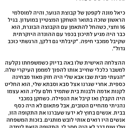
כיאל מונה לקפטן של קבוצת הנוער, והיה למוסלמי
הראשון שזכה בתואר השחקן המצטיין במועדון. בגיל
16 וחצי, כשהחל להתאמן עם הקבוצה הבוגרת, הוא
כבר היה מגיע לתיכון בכפר עם ההונדה היוקרתית
שקיבל ממכבי חיפה. "קיבלתי גם דלקן, הרגשתי כוכב
גדול".
ההצלחה האישית שלו באה בדיוק כשמשפחתו נקלעה
למשבר כלכלי שחייב אותו להפוך למממן העיקרי שלה.
"הגעתי מבית שבו אבא שלי היה חזק מאוד מבחינה
כספית. אחרי שגרנו אצל סבא וסבתא שלי, הוא החליט
לקנות אדמה ולבנות בית שתמיד חלם עליו. הוא עצמו
היה הקבלן ואז קיבל את הנפילה. כשחקן במכבי
נהניתי מהחיים הטובים, אבל פתאום לא היה כסף
בבית. אנשים בחוץ לא ידעו שעברנו את התקופה הזו,
אנשים היו רואים אותי לובש מותגים. בזכות המשפחה
שלי שום דבר לא היה חסר לי. התקופה הזאת לימדה