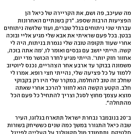
מה שעיכב, פה ושם, את הקריירה של כיאל הן
הפציעות הרבות שספג. "רק בשנתיים האחרונות
עברתי שני ניתוחים בגלל שברים, ועוד שלושה ניתוחים
בבטן. בכל פעם שראיתי את אבא שלי מגיע אליי ובוכה
אחרי שעוד תקופה טובה שלי נגמרת בניתוח, היה לי
קשה. הייתי יושב עם גבסים ואומר לו, ‘מה אתה בוכה,
אחזור חזק יותר’. הייתי מגיע לחדר הכושר מדי יום,
משמונה בבוקר עד ארבע אחר הצהריים, נכנס ליוטיוב
ללמוד על כל פציעה שלי, נהייתי חצי רופא. אמרו לי
שחלב זה טוב להחלמה, במקרר שלי היו רק בקבוקי
חלב. הקטע הקשה הוא לחזור להרכב אחרי שאתה
מוצא עצמך מחוץ לסגל, וצריך להתחיל כל פעם הכל
מהתחלה".
ב־20 בנובמבר נבחרת ישראל תתארח בגלזגו, העיר
שבה כיאל התגורר במשך כמה שנים כששיחק בשורות
סלטיקס, ותתמודד מול סקוטלנד על העלייה לפיינל