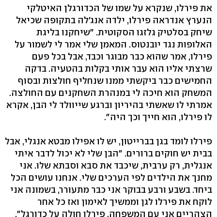
את פירלו, שנקרא על שמו של הכדורגלן האיטלקי
הנערץ אנדראה פירלו, ילדה אנג'לה בתקופה שכיאל
שיחק בסלטיק גלזגו הסקוטית. "שיחקנו בליגת
האלופות נגד יובנטוס. המאמן שלי אמר לי לשמור על
פירלו, אמר שהוא כבר מבוגר וכבד, אבל בכל פעם
שרצתי אליו הוא עבר אותי בקלות בהטעיה. בדקה
החמישים כבר ביקשתי ממנו שנחליף חולצות ובסוף
המשחק הוא חיכה לי במנהרת השחקנים עם החולצה.
אמרתי לו שאשתי בהיריון וברגע שייוולד לי הבן, אקרא
לו פירלו, הוא חייך וכך היה".
פירלו לומד בגן בברייטון, יש לו אפילו מבטא אנגלי, אבל
בבית יש חוקים ברורים. "הבן שלי לא יכול לדבר איתי
אנגלית, רק ערבית, שיכבד את סבא וסבתא שלו. אני
מחנך את הילדים לפי הערכים שלי. אנחנו עושים הכל
ביחד. בשבע ורבע בבוקר אני כבר מתעורר, בשמונה אני
לוקח את פירלו לגן וממשיך לאימון ואז כל אחר
הצהריים אני עם המשפחה. פירלו חולה על כדורגל".