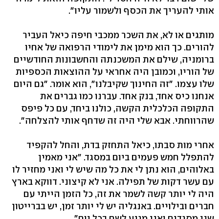
אותי להעריך את הכסף ולשמור עליו".
מותגים או לא, את השכר ממכבי חיפה כיאל העביר
להורים. כך הוא מימן את לימודי הרפואה של אחיו
ברומניה, שילם את המשכנתה והחשבונות החודשיים
של הוריו, וכמובן היה אחראי על ההוצאות הכספיות
שלו עצמו. "זה החינוך שקיבלנו", הוא אומר. "גם היום
אנחנו כיס אחד, בנק אחד. עברנו כמו גברים את
התקופה הכלכלית הקשה, כולנו ביחד, עם כל פיפס
שהרווחתי. אבא שלי היה זה שדחף אותי להצלחה".
אחרי מות סבתו, כיאל התחזק בדת, והחל להקפיד
להתפלל חמש פעמים ביום במסגד. "אני מאמין
באלוהים, הוא נתן לי את כל מה שיש לי ואני מחזיר לו
עם עשר דקות של תפילה. אני לא קיצוני. דווקא בארץ
היה לי יותר קשה לשמר את זה, כל הזמן הייתי עם
חברים ובילויים. באנגליה יש לי יותר זמן, יש בברייטון
שני מסגדים ואני מגיע לשם בכל יום".