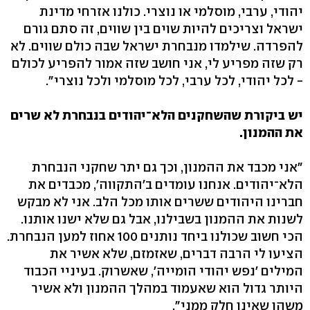
יהודי, ערבי, מוסלמי או נוצרי. כולנו אזרחי מדינת
ישראל וצריכים להיות שוים בין שווים, זה סתם גורם
להפרדה. שילמדו מנבחרת ישראל שבה כולם שווים. לא
רק שזה מפריע לי, אני חושב שזה אמור להפריע לכולם
- לכל יהודי, לכל ערבי, לכל מוסלמי ולכל נוצרי".
יש ביקורת שהשחקנים הלא־יהודים בנבחרת לא שרים
את ההמנון.
"אני מכבד את ההמנון, וכך גם יתר שחקני הנבחרת
הלא־יהודים. אנחנו עומדים ב'התקווה', מכבדים את
חברינו היהודים ששרים אותו מכל הלב. אני לא מבקש
לשנות את ההמנון בשבילנו, אבל גם שלא ישנו אותנו.
הכי חשוב שכולנו ביחד נותנים 100 אחוז למען הנבחרת.
הציעו לי הרבה דברים, שאזמזם, שלא אשיר את
המילים 'נפש יהודי הומייה', שאשרוק. בעיניי הכבוד
היותר גדול הוא שאעמוד במהלך ההמנון ולא אשיר
משהו שאינו חלק ממני".