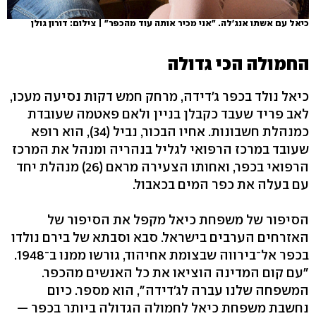
כיאל עם אשתו אנג'לה. "אני מכיר אותה עוד מהכפר" | צילום: דורון גולן
החמולה הכי גדולה
כיאל נולד בכפר ג'דידה, מרחק חמש דקות נסיעה מעכו,
לאב פריד שעבד כקבלן בניין ולאם פאטמה שעובדת
כמנהלת חשבונות. אחיו הבכור, נביל (34), הוא רופא
שעובד במרכז הרפואי לגליל בנהריה ומנהל את המרכז
הרפואי בכפר, ואחותו הצעירה מראם (26) מנהלת יחד
עם בעלה את כפר המים בכאבול.
הסיפור של משפחת כיאל מקפל את הסיפור של
האזרחים הערבים בישראל. סבא וסבתא של בירם נולדו
בכפר אל־בירווה שבצומת אחיהוד, גורשו ממנו ב־1948.
"עם קום המדינה הוציאו את כל האנשים מהכפר.
המשפחה שלנו עברה לג'דידה", הוא מספר. כיום
נחשבת משפחת כיאל לחמולה הגדולה ביותר בכפר —