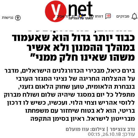
"הציעו שלא אשיר את
המילים 'נפש יהודי הומייה',
שאזמזם, שאשרוק. בעיניי
כבוד יותר גדול הוא שאעמוד
במהלך ההמנון ולא אשיר
משהו שאינו חלק ממני"
בירם כיאל, מבכירי הכדורגלנים הישראלים, מדבר
על ההצלחה החריגה של נציגי המגזר הערבי
בנבחרת הלאומית, טוען שחוק הלאום גזעני,
מתפלל כל יום במסגד שיהיה שלום ושולח מברוק
ללוסי אהריש וצחי הלוי. ועכשיו, כשיש לו דרכון
בריטי, הוא לא בטוח שיחזור עם משפחתו
מברייטון לישראל. ראיון בסימן התקפה
נדב צנציפר | צילום: עוז מועלם
עודכן: 26.10.18, 00:15