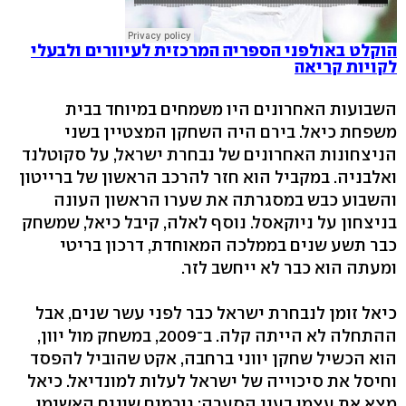
הוקלט באולפני הספריה המרכזית לעיוורים ולבעלי
לקויות קריאה
השבועות האחרונים היו משמחים במיוחד בבית
משפחת כיאל. בירם היה השחקן המצטיין בשני
הניצחונות האחרונים של נבחרת ישראל, על סקוטלנד
ואלבניה. במקביל הוא חזר להרכב הראשון של ברייטון
והשבוע כבש במסגרתה את שערו הראשון העונה
בניצחון על ניוקאסל. נוסף לאלה, קיבל כיאל, שמשחק
כבר תשע שנים בממלכה המאוחדת, דרכון בריטי
ומעתה הוא כבר לא ייחשב לזר.
כיאל זומן לנבחרת ישראל כבר לפני עשר שנים, אבל
ההתחלה לא הייתה קלה. ב־2009, במשחק מול יוון,
הוא הכשיל שחקן יווני ברחבה, אקט שהוביל להפסד
וחיסל את סיכוייה של ישראל לעלות למונדיאל. כיאל
מצא את עצמו בעין הסערה: גורמים שונים האשימו