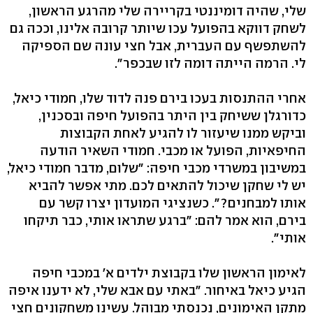
שלי, שהיה דומיננטי בקריירה שלי מהרגע הראשון,
לשחק דווקא בהפועל עכו שיותר קרובה אלינו, וככה גם
להשתפשף עם העברית, אבל חצי עונה שם הספיקה
לי. הרמה הייתה דומה לזו שבכפר".
אחרי ההתנסות בעכו בירם פנה לדוד שלו, חמודי כיאל,
כדורגלן ששיחק בין היתר בהפועל חיפה ובסכנין,
וביקש ממנו שיעזור לו להגיע לאחת הקבוצות
החיפאיות, הפועל או מכבי. חמודי השאיר הודעה
במשיבון במשרדי מכבי חיפה: "שלום, מדבר חמודי כיאל,
יש לי שחקן שיכול להתאים לכם. מתי אפשר להביא
אותו למבחנים?". כשנציגי המועדון יצרו קשר עם
בירם, הוא אמר להם: "ברגע שתראו אותי, כבר תיקחו
אותי".
לאימון הראשון שלו בקבוצת ילדים א' במכבי חיפה
הגיע כיאל באיחור. "באתי עם אבא שלי, לא ידענו איפה
מתקן האימונים, נכנסתי מבוהל. עשינו משחקונים חצי