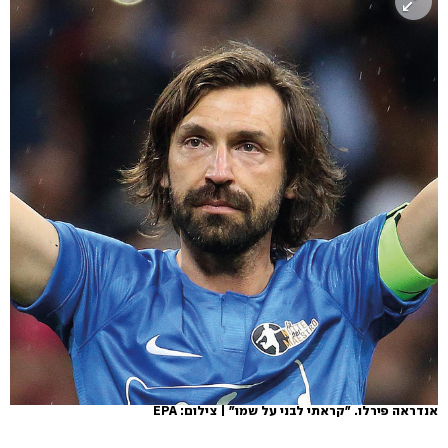
אנדראה פירלו. "קראתי לבני על שמו" | צילום: EPA