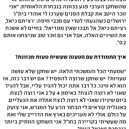
שהשחקן הערבי פגע בכוונה בנבחרת הלאומית. “אני
זוכר היטב את קבלת הפנים שערכו לי אוהדי בית”ר
ירושלים כשהגעתי לטדי עם מכבי חיפה: ‘רציתם כיאל,
רציתם כיאל, אל תבכו שאין מונדיאל’. בחיים לא אשכח
את השירים האלה, אבל אני גם זוכר טוב שניצחנו אותם
0:2”.
איך התמודדת עם הטענה שעשית טעות מכוונת?
“שמעתי הכל והמשכתי הלאה. יש שחקן שלא עושה
טעויות? יש שחקן שרוצה להפסיד? אם יש דבר כזה, אז
הוא לא ווינר. כל דבר אתה יכול להגיד עליי, אבל להגיד
שאני לא רוצה לנצח? באימון 4 על 2 אני רוצה לנצח.
ביום שיגידו שאני לא רוצה לנצח אתלה את הנעליים.
באנגליה קוראים לי הבחור הרע על המגרש, אני צועק
על כולם. אולי לא מעריכים בארץ את הדרייב שלי ואת
מה שעשיתי בקריירה בחו”ל. אני השחקן הוותיק ביותר
בנבחרת ישראל היום”.