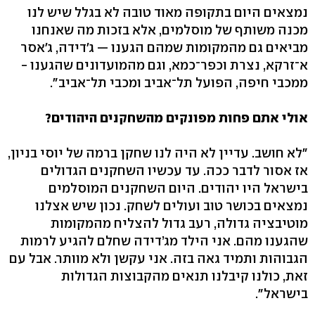
נמצאים היום בתקופה מאוד טובה לא בגלל שיש לנו
מכנה משותף של מוסלמים, אלא בזכות מה שאנחנו
מביאים גם מהמקומות שמהם הגענו — ג'דידה, ג'אסר
א־זרקא, נצרת וכפר־כמא, וגם מהמועדונים שהגענו -
ממכבי חיפה, הפועל תל־אביב ומכבי תל־אביב".
אולי אתם פחות מפונקים מהשחקנים היהודים?
"לא חושב. עדיין לא היה לנו שחקן ברמה של יוסי בניון,
אז אסור לדבר ככה. עד עכשיו השחקנים הגדולים
בישראל היו יהודים. היום השחקנים המוסלמים
נמצאים בכושר טוב ועולים לשחק. נכון שיש אצלנו
מוטיבציה גדולה, רעב גדול להצליח מהמקומות
שהגענו מהם. אני הילד מג’דידה שחלם להגיע לרמות
הגבוהות ותמיד גאה בזה. אני עקשן ולא מוותר. אבל עם
זאת, כולנו קיבלנו תנאים מהקבוצות הגדולות
בישראל".