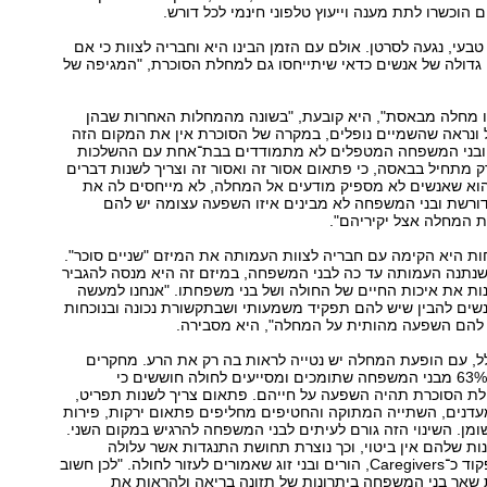
הוכשרו לתת מענה וייעוץ טלפוני חינמי לכל דורש.
בעי, נגעה לסרטן. אולם עם הזמן הבינו היא וחבריה לצוות כי אם
 גדולה של אנשים כדאי שיתייחסו גם למחלת הסוכרת, "המגיפה של
וכרת מסוג 2 זו מחלה מבאסת", היא קובעת, "בשונה מהמחלות האחרות שבהן
 ונראה שהשמיים נופלים, במקרה של הסוכרת אין את המקום הזה
 ובני המשפחה המטפלים לא מתמודדים בבת־אחת עם ההשלכות
 מתחיל בבאסה, כי פתאום אסור זה ואסור זה וצריך לשנות דברים
 הוא שאנשים לא מספיק מודעים אל המחלה, לא מייחסים לה את
ורשת ובני המשפחה לא מבינים איזו השפעה עצומה יש להם
 המחלה אצל יקיריהם".
ת היא הקימה עם חבריה לצוות העמותה את המיזם "שניים סוכר".
נתנה העמותה עד כה לבני המשפחה, במיזם זה היא מנסה להגביר
ות את איכות החיים של החולה ושל בני משפחתו. "אנחנו למעשה
שים להבין שיש להם תפקיד משמעותי ושבתקשורת נכונה ובנוכחות
להם השפעה מהותית על המחלה", היא מסבירה.
ל, עם הופעת המחלה יש נטייה לראות בה רק את הרע. מחקרים
בנושא הוכיחו כי 63% מבני המשפחה שתומכים ומסייעים לחולה חוששים כי
לת הסוכרת תהיה השפעה על חייהם. פתאום צריך לשנות תפריט,
דנים, השתייה המתוקה והחטיפים מחליפים פתאום ירקות, פירות
שומן. השינוי הזה גורם לעיתים לבני המשפחה להרגיש במקום השני.
ת שלהם אין ביטוי, וכך נוצרת תחושת התנגדות אשר עלולה
להקשות על התפקוד כ־Caregivers, הורים ובני זוג שאמורים לעזור לחולה. "לכן חשוב
 שאר בני המשפחה ביתרונות של תזונה בריאה ולהראות את