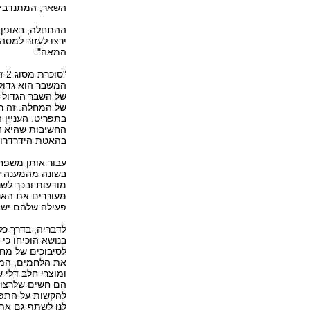
השאר, המתנדבים 
ההתחלה, באופן ט
ירצו לעזור למסה
המאה".
"ס
המשבר הוא גדול
של השבר הגדול
של המחלה. זה רק
בתפריט. העניין
החשיבות שהיא ד
בהאטת הידרדרות
עבור אותן משפחו
בשונה מהמענה ש
מודעות ובכך לשנ
מעוררים את האנ
פעילה שלהם יש 
לדבריה, בדרך כל
לסיבוכים של מח
את הלחמים, המע
ומוצרי חלב דלי 
הם חשים שלרצונו
לנו לשתף גם את