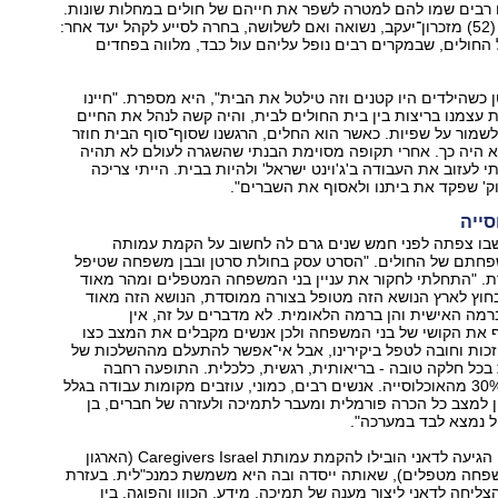
 רבים שמו להם למטרה לשפר את חייהם של חולים במחלות שונות.
אולם רחל לדאני (52) מזכרון־יעקב, נשואה ואם לשלושה, בחרה לסייע לקהל יעד אחר:
חולים, שבמקרים רבים נופל עליהם עול כבד, מלווה בפחדים
 כשהילדים היו קטנים וזה טילטל את הבית", היא מספרת. "חיינו
 עצמנו בריצות בין בית החולים לבית, והיה קשה לנהל את החיים
שמור על שפיות. כאשר הוא החלים, הרגשנו שסוף־סוף הבית חוזר
א היה כך. אחרי תקופה מסוימת הבנתי שהשגרה לעולם לא תהיה
 לעזוב את העבודה ב'ג'וינט ישראל' ולהיות בבית. הייתי צריכה
ק' שפקד את ביתנו ולאסוף את השברים".
שבו צפתה לפני חמש שנים גרם לה לחשוב על הקמת עמותה
פחתם של החולים. "הסרט עסק בחולת סרטן ובבן משפחה שטיפל
ת. "התחלתי לחקור את עניין בני המשפחה המטפלים ומהר מאוד
חוץ לארץ הנושא הזה מטופל בצורה ממוסדת, הנושא הזה מאוד
רמה האישית והן ברמה הלאומית. לא מדברים על זה, אין
ף את הקושי של בני המשפחה ולכן אנשים מקבלים את המצב כצו
זו זכות וחובה לטפל ביקירינו, אבל אי־אפשר להתעלם מההשלכות של
ות בכל חלקה טובה - בריאותית, רגשית, כלכלית. התופעה רחבה
ונוגעת בלפחות 30% מהאוכלוסייה. אנשים רבים, כמוני, עוזבים מקומות עבודה בגלל
 למצב כל הכרה פורמלית ומעבר לתמיכה ולעזרה של חברים, בן
נמצא לבד במערכה".
התובנות שאליהן הגיעה לדאני הובילו להקמת עמותת Caregivers Israel (הארגון
שפחה מטפלים), שאותה ייסדה ובה היא משמשת כמנכ"לית. בעזרת
ליחה לדאני ליצור מענה של תמיכה, מידע, הכוון והפוגה. בין