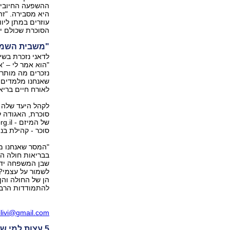
ההשפעה החיובית 
היא מסבירה. "זה
עוזרים במתן ליוו
הסוכרת שכולם יו
"משבית השמח
"הוא אמר לי – 
נזכרים מה מותר 
שאנחנו מלמדים 
לאורח חיים בריא
לקהל היעד שלה 
סוכרת, האגודה 
סוכר - קהילת בני
בבריאות חולה ה
שבן המשפחה ידאג
לשמור על עצמי? 
הן של החולה והן
להתמודדות הרבה 
ilivi@gmail.com
5 עצות למי שבן משפחתו חולה בסוכרת