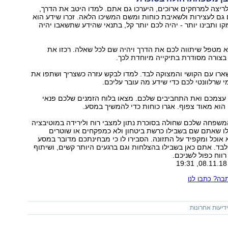
 לריצה למרחקים ארוכים, היערכו גם אתם. למדו היטב את הדרך,
גם לעצירות ולשאיבת כוחות ומשם המשיכו הלאה. זכרו שידע הוא
ו ותבינו יותר - יהיה לכם יותר קל, בתנאי שהידע שתשאבו יהיה
פא מטפל שיתווה לכם את הדרך ויהיה שם לכל שאלה. רכזו את
בצורה מסודרת בתיקייה מיוחדת לכך.
שארו עם הקושי והמצוקה לבד. למדו לבקש עזרה כשצריך ושתפו את
י שרלוונטי לכם כדי שידע מה עובר עליכם.
ת עצמכם ואת התחביבים שלכם. מצאו בלוח הזמנים שלכם פנאי
וא מאוד צפוף. אגרו כוחות כדי להמשיך במסע.
ב המשפחה שלכם שחולה בסוכרת נתון למצבי רוח ולירידה במוטיבציה
 לו שאתם שם בשבילו כרשת ביטחון ולא כמפקחים או שוטרים
אוכל ומקפיד על התזונה. הסבירו לו כי מבחינתכם מדובר במסע
בד. אתם כאן בשבילו בהצלחות וגם ברגעים היותר קשים, ושיתוף
רווח כפול לשניכם.
ה? כתבו לנו
דיעות אחרונות