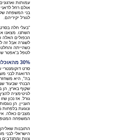
עמותות וארגונים
בני המשפחה של ה
לגורל יקיריהם.
"בעלי חלה בסרטן
השתנו. מצאנו את
הכפולים האלה ול
לשגרה אבל זה ל
כשהייתה והחלטתי
לטפל ב'אפטר שו
30% מהאוכלוסייה
סרט דוקומנטרי 
הדואגת לבני מש
בה", היא משחזר
הבנתי שבעוד שב
שקוף בארץ, הן ב
לגיטימציה להצי
גורל. אז נכון ש
העניין. הן נוגס
מצבים כאלה. אין
המשפחה המטפל 
הישראלי לבני מ
צוות ומתנדבים הצ