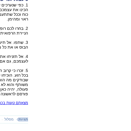
1. כפי שנערכים
הכינו את עצמכם 
כוח וככל שתתעמק
ראוי ומהימן.
2. בחרו לכם רו
הניירת הרפואית 
3. שתפו. אל תי
הבוס או את כל מ
4. אל תזניחו א
לעצמכם, גם אם ה
5. זכרו כי קרו
בכל רגע. הוכיחו
שבודקים מה הוא 
משותף והוא לא ל
פעולה, יהיה כאן 
פורסם לראשונה 08.11.18, 19:31
מצאתם טעות בכתב
תגיות:
מסלול
י