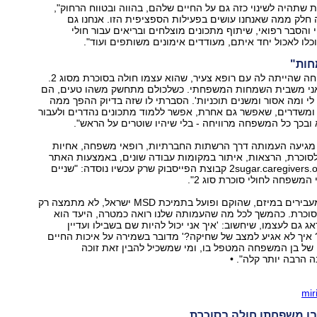
שתהיה לשינוי כזה גם על החיים שלהם, בהווה ובטווח הרחוק",
 חלק ממה שאנחנו עושים בפעילות הספציפית הזו. אנחנו גם
י והסבר רפואי, שיתוף מתכונים מוצלחים ובריאים עבור חולי
כלו לאכול יחד איתם, מעודדים אימונים משותפים ועוד".
ות"
לדאני נזכרת בשיחה שהייתה לה עם רופא צעיר, שהוא עצמו חולה בסוכרת מסוג 2.
'אני משבית השמחות המשפחתי. כשלכולם מתחשק משהו טעים, הם
לי ומה אסור ומשנים תוכניות'. הסברתי לו שזה בדיוק ההפך ממה
ומשדרים, שאפשר גם אחרת, אפשר ללמוד מתכונים נהדרים ולעבור
 ובכך כל המשפחה מרוויחה - בלי שיהיו שוטרים על הראש".
מגיעה העמותה דרך הרשתות החברתיות, רופאי משפחה, אחיות
לסוכרת, הרצאות, איתור במקומות עבודה שונים, באמצעות האתר
של המיזם - 2sugar.caregivers.org.il קבוצת הפייסבוק שרק עכשיו נוסדה: "שניים
 המשפחה לחולי סוכרת סוג 2".
"המסר שאנחנו מעבירים במיזם, שהוקם ופועל בתמיכת MSD ישראל, לא מתמצה רק
סוכרת. כהמשך לכל מה שהעמותה שלנו רואה כמטרה, היעד הוא
 גם לעצמו, שיחשוב: 'איך אני יכול להיות שם בשבילו ועדיין
איך לא אגיע למצב של שחיקה?' מדובר בשמירה על איכות החיים
 של בן המשפחה המטפל בו, ומי שמשכיל להבין זאת זוכה
הרבה יותר קלה". •
mir