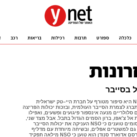
 בסייבר
מצד אחד, NSO היא סיפור מטורף על חברת היי–טק ישראלית
רג לצמרת הסייבר העולמית, ובזכות יכולות הפריצה
סלולריים מנעה אינספור פיגועים ופשעים, ואפילו
אל צ'אפו, ברון הסמים הגדול בתבל. אבל מצד שני,
יותר ויותר פרסומים טוענים כי NSO העניקה את יכולות הסייבר
ם למשטרים אפלים, ובשיחה מיוחדת עם מדליף
הסודות המפורסם אדוארד סנודן הוא טוען כי NSO מילאה תפקיד