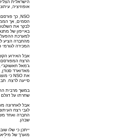
הישראלית הצליח
אופוזיציה, עיתונ
NSO, כך פור
הסמים, אך הממש
באייפון של מתנג
למערכת ההפעלה 
מהחברה הציע למ
המכירה לגורמי פ
ג'מאל חאשוקג'י
מאדוארד סנודן,
את NSO כ
סייעה לרצח. תב
שחרתו על דגלם 
אבל לאחרונה מש
החברה ואחד משלו
שבהן.
מוערך של מיליאר