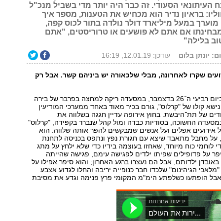
 העיתונאי הסעודי. זה כבר היה יותר מדי בשביל מנכ"ל
ליו: בראיון נדיר הוא מכחיש את הטענות, מספר איך
מוערך במעל מיליארד דולר נולדה בתור לכוס קפה,
בחינתו אם אתם לא פושעים או טרוריסטים, "אתם
טוב בלילה"
ום: יונתן בלום
עודכן: 12.01.19, 16:19
עים שקרו לאחרונה, מבלי שלכאורה יש ביניהם קשר. אבל רק
לפני כשבועיים, ביום רביעי ה־26 בדצמבר, במסעדה ריקה למחצה בפרבר של בירה
נישא קולו של "קרלוס", גורם בכיר מאוד באחד ממערכי המודיעין
דים של תת־היבשת. בחוץ אירופה עדיין חגגה בשלווה את
סעדה החשוכה, בסודיות כבדה ומול קהל שנברר בקפידה, "קרלוס"
 אירועים אפלים ועל אנשים שמבקשים להפר אותה שלווה. הוא
 על מחבל מתאבד שיצא עם חגורת נפץ ונתפס בכניסה לתחנת
 לוחמי כוח מיוחד, שאחזו בעוצמה בידיו כדי שלא ילחץ על מתג
ר על פדופילים שפיתו ילדים לפגישה עימם, פגישה שהייתה
אובדן ילדותם, אבל הם נעצרו ברגע האחרון; והוא סיפר אפילו על
"מלאכי הגיהינום" שלכדו חבר כנופייה יריבה והחלו לגדוע אצבע
אבל הופתעו כשלפתע הימ"מ המקומי פרץ פנימה וגדע את מסיבת