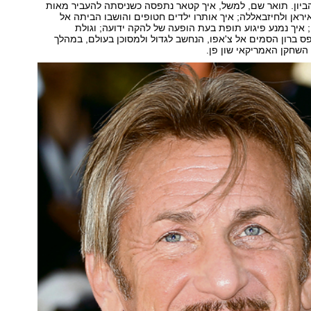
ביון. תואר שם, למשל, איך קטאר נתפסה כשניסתה להעביר מאות
איראן ולחיזבאללה; איך אותרו ילדים חטופים והושבו הביתה אל
 איך נמנע פיגוע תופת בעת הופעה של להקה ידועה; וגולת
ס ברון הסמים אל צ'אפו, הנחשב לגדול ולמסוכן בעולם, במהלך
שחקן האמריקאי שון פן.