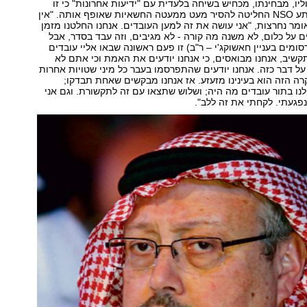
אבל חוליו, מבחינתו, מכחיש בשיחה בלעדית עם "ידיעות אחרונות" כי זו
הסיבה לכך שלפתע NSO החליטה להסיר מעט ממעטה החשאיות שאופף אותה. "אין
ומר נחרצות, "אני עושה את זה למען העובדים. אנחנו החלטנו מזמן
ם על כלום, לא משנה מה קורה - לא מגיבים, וזה עבד בסדר, אבל
ומים בעניין חאשוקג'י – ר"ב) זו פעם ראשונה שבאו אליי עובדים
תקשיב, אנחנו מבואסים, כי אנחנו יודעים את האמת וכי אתם לא
 על דבר כזה. אנחנו יודעים שהתפרסמו בעבר כל מיני שטויות אחרות
ה הזה הוא בעינינו מזעזע. אז אנחנו מבקשים שאחת תבדקו;
לנו בתור עובדים מה היה; ושלוש שתצאו עם זה לתקשורת. וגם אני
געתי. לקחתי את זה ללב".