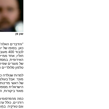
שון פן
"והדברים האלה",
כאן. בסופו של י
חוליו, אחד ממי
האירופית, במסדר
טלפון סלולריים 
מוכר. אבל בעולם
מאוד ביקורות, ה
רודניים, כולל ער