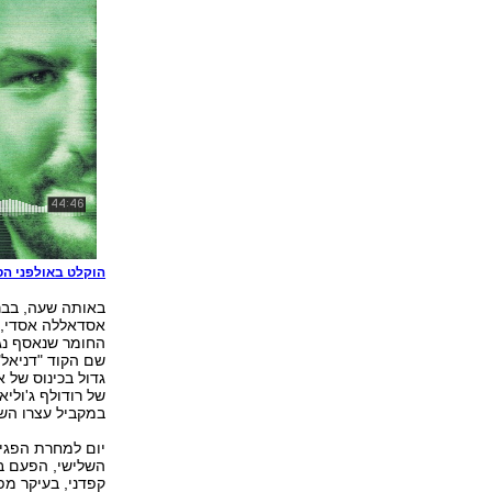
הוקלט באולפני הס
באותה שעה, בברי
אסדאללה אסדי, ד
החומר שנאסף נגד
שם הקוד "דניאל
גדול בכינוס של א
של רודולף ג'וליא
במקביל עצרו הש
יום למחרת הפגי
השלישי, הפעם ב
קפדני, בעיקר מ