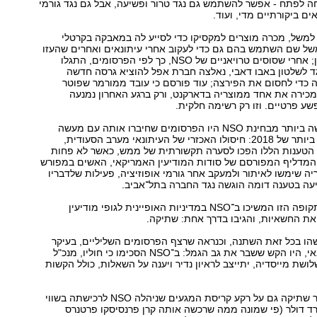
ה לפתח - אפשר להשתמש גם נגד טרור ופשיעה, אבל גם נגד גורמי
אים ביקורתיים מדי, ועוד.
סם למשל, מכרה מוצרים למקסיקו כדי לסייע לה במאבקה בקרטלי
ל שם השתמש בהם גם כדי לעקוב אחרי עיתונאים ואחרים שהעזו
לבקר את השלטון; אחרי שסוסים טרויאניים של NSO, כך לפי הפרסומים, התגלו
ד לשלטון באבו דאבי, נאלצה חברת אפל להוציא גרסה חדשה
כדי לחסום את הפירצה; עוד פורסם כי עובד ממורמר שפוטר
כירה את אחד ממוצריה בדארקנט, ורק ברגע האחרון נמנעה
שע פרטיים. וזו רק רשימה חלקית.
אבל האירוע הקשה ביותר מבחינת NSO היו הפרסומים שחיברו אותה עם מעשה
הרצח המפורסם ביותר של 2018: חיסולו האכזרי של העיתונאי מערב הסעודית,
. הטענות הללו הפכו לסערה תקשורתית של ממש, כאשר לא פחות
 המדליף המפורסם של סודות המודיעין האמריקאי, האשים במפורש
י מוצריה שימשו לאיתור ולמעקב אחר גורמי אופוזיציה, פעילות שלדבריו
יעה בטענה דומה הוגשה נגד החברה בתל־אביב.
במשך מרבית התקופה הזו המשיכו ב־NSO במדיניות האופיינית לגופי מודיעין
את החשאיות, והגיבו בדרך אחת: שתיקה.
הו בכל זאת השתנה, וכנראה שרצף הפרסומים השליליים, בעיקר
לגבי רצח העיתונאי, היו הקש ששבר את גב הגמל: ב־NSO הסכימו כי חוליו, מנכ"ל
שת מייסדיה, יתייצב לראיון נדיר ויענה על השאלות, כולל הקשות
ייתכן כי שלו שובר שתיקה גם על רקע קריסת המגעים שניהלה NSO לרכישתה בשווי
ד דולר (פי שמונה ממה שרכשה אותה קרן פרנסיסקו פרטנרס