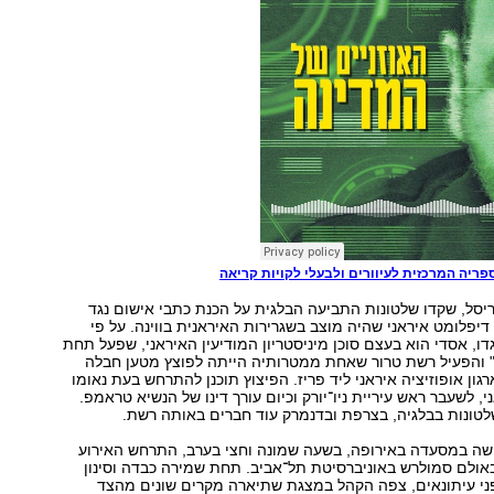
פריה המרכזית לעיוורים ולבעלי לקויות קריאה
סל, שקדו שלטונות התביעה הבלגית על הכנת כתבי אישום נגד
יפלומט איראני שהיה מוצב בשגרירות האיראנית בווינה. על פי
ו, אסדי הוא בעצם סוכן מיניסטריון המודיעין האיראני, שפעל תחת
" והפעיל רשת טרור שאחת ממטרותיה הייתה לפוצץ מטען חבלה
רגון אופוזיציה איראני ליד פריז. הפיצוץ תוכנן להתרחש בעת נאומו
ני, לשעבר ראש עיריית ניו־יורק וכיום עורך דינו של הנשיא טראמפ.
לטונות בבלגיה, בצרפת ובדנמרק עוד חברים באותה רשת.
שה במסעדה באירופה, בשעה שמונה וחצי בערב, התרחש האירוע
אולם סמולרש באוניברסיטת תל־אביב. תחת שמירה כבדה וסינון
פני עיתונאים, צפה הקהל במצגת שתיארה מקרים שונים מהצד