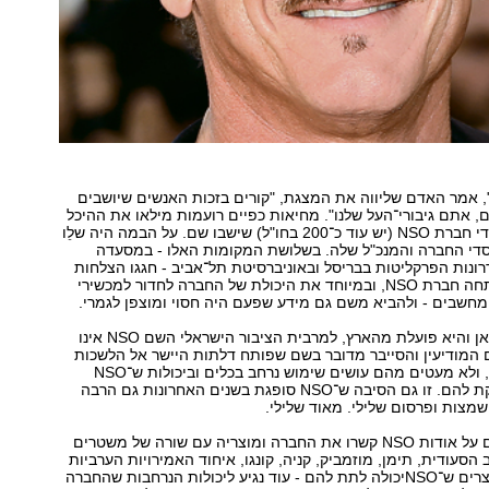
 אמר האדם שליווה את המצגת, "קורים בזכות האנשים שיושבים
ום, אתם גיבורי־העל שלנו". מחיאות כפיים רועמות מילאו את ההיכל
לכבוד 400 מעובדי חברת NSO (יש עוד כ־200 בחו"ל) שישבו שם. על הבמה היה שלֵו
יסדי החברה והמנכ"ל שלה. בשלושת המקומות האלו - במסעדה
ונות הפרקליטות בבריסל ובאוניברסיטת תל־אביב - חגגו הצלחות
של מוצרים שפיתחה חברת NSO, ובמיוחד את היכולת של החברה לחדור למכשירי
ומחשבים - ולהביא משם גם מידע שפעם היה חסוי ומוצפן לגמרי.
למרות שנולדה כאן והיא פועלת מהארץ, למרבית הציבור הישראלי השם NSO אינו
 המודיעין והסייבר מדובר בשם שפותח דלתות היישר אל הלשכות
של ראשי מדינות, ולא מעטים מהם עושים שימוש נרחב בכלים וביכולות ש־NSO
הישראלית מספקת להם. זו גם הסיבה ש־NSO סופגת בשנים האחרונות גם הרבה
שמצות ופרסום שלילי. מאוד שלילי.
כמה מהפרסומים על אודות NSO קשרו את החברה ומוצריה עם שורה של משטרים
ב הסעודית, תימן, מוזמביק, קניה, קונגו, איחוד האמירויות הערביות
וגם טורקיה. במוצרים ש־NSOיכולה לתת להם - עוד נגיע ליכולות הנרחבות שהחברה