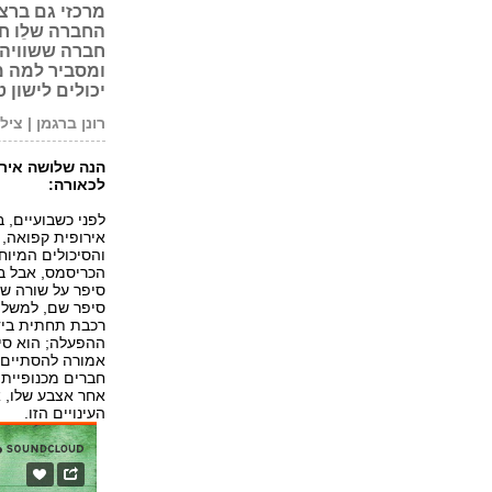
מרכזי גם ברצח
החברה שלֵו חו
חברה ששוויה 
ומסביר למה מ
יכולים לישון 
רונן ברגמן | ציל
הנה שלושה אירו
לכאורה:
אירופית קפואה, 
והסיכולים המיוח
הכריסמס, אבל במ
סיפר על שורה של
סיפר שם, למשל,
רכבת תחתית בידי
ההפעלה; הוא סיפ
אמורה להסתיים ב
חברים מכנופיית 
אחר אצבע שלו, 
העינויים הזו.