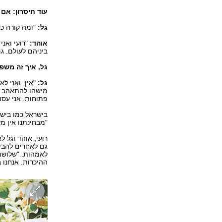
עוד חיסרון: אם
גל:
"ומה קורה כ
אוהד:
"רועי ואני
ביניהם לעולם. ג
גל, איך זה משפי
גל:
"אין, ואני ל
מישהו להתאהב בו
פתוחות. אני עסו
בישראל כמו בישר
"מבחינתנו אין מ
רועי, אוהד וגל
גם לאחרים להביא
לאמהות. "שלושתי
ההיכרות. אנחנו 