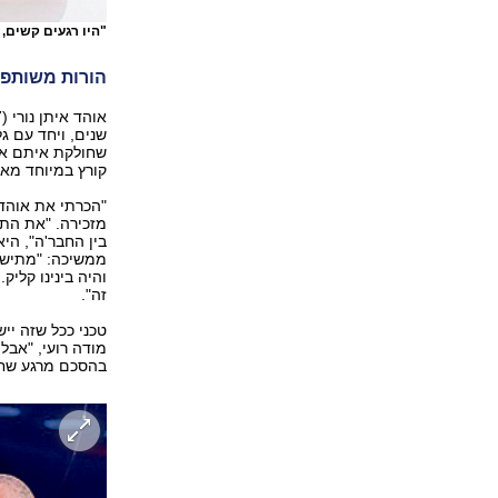
"היו רגעים קשים, 
הורות משותפת
שחולקת איתם את 
קורץ במיוחד מאז 
"הכרתי את אוהד
מזכירה. "את התה
בין החבר'ה", היא
ממשיכה: "מתישהו
והיה בינינו קליק
זה".
טכני ככל שזה יי
מודה רועי, "אבל 
בהסכם מרגע שחת