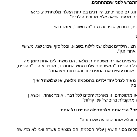
התגרש לפני שמתחתנים.
וג, גם סטרייטים, היו דנים בסוגיות האלה מלכתחילה, כי אז
ים מכעס ושנאה אלא מטובת הילדים".
ב, במרחק סביר זה מזו. "זה חשוב", אומר רועי.
חצי. הילדים אצלנו שני לילות בשבוע, ובכל סוף שבוע שני, משישי
אחרי הגן".
 הצאצאים אווירה משפחתית מלאה, הם משתדלים אחת לזמן מה
כל ההורים. "המשפחות שלנו ממש התחברו", מספר אוהד. "ההורים,
אנחנו עושים את החגים יחד והסבתות מארגנות".
 מאוד לגדל יחד ילדים בהסכמה מלאה, אז שלושה? איך
ם?
ו מתווכחים. זו מערכת יחסים לכל דבר", אומר אוהד, "וכשאין
תקבלת ברוב של שני קולות".
הזה? הרי אתם מלכתחילה שניים וגל אחת.
זוג לא אומר שהדעה שלנו זהה".
קים בסוגיה שאין עליה הסכמה, הם מוצאים פשרה ואני לא מרגישה