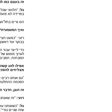
זה בעצם כמו ל
גל:
"הלוואי שכל ז
בפרידה לא פועל
הם גרים בתל־אבי
ואיך המשמורת?
רועי: "כמעט חצי־
בבוקר ועד ראשון 
כדי לייצר עבור
לערוך מפגש של 
הסבתות, הסבים. 
אפילו לזוג קשה
מצליחים להסכי
"גם אנחנו רבים א
הסכמה ההחלטה מ
זה הוגן, הדבר 
רועי:
"זה שאנחנו 
גל:
"כשאנחנו עוס
שזה שניים נגדי".