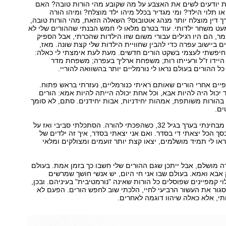
 יודעים לשים את האצבע על מה שקובע מהי הורות טובה? האם
או תלוי הילד? ומי מגדיר בכלל מיהו ילד מוצלח? ומיהו הורה
 דין מוצלח יותר מנהג אוטובוס? השאלה הזאת, מהי הורות טובה,
עט משחר ילדותי. עוד בטרם מלאו לי חמש הבנתי שההורים שלי לא
מר, הם היו רגילים עבורי משום שזו הילדות שהכרתי, אבל הספיק
ם ביישוב עפרה כדי להבין שחוויית הילדות שלי קצת שונה. מאז,
 חיפשתי לעצמי בשקט הורים חדשים. מעת לעת אימצתי לי כאלה:
היידו ז"ל ורעייתו רות; משפחת ארליך בעפרה; משפחת מדר
ל ההורים בעולם נראו לי נורמליים יותר בהשוואה להוריי.
פיים אחרי הורים שאותם ראיתי כנורמליים, נעזרתי בראש פתוח.
 יכול היה להיות אבא, וכל אחת יכולה הייתה להיות אמא: הורים
ת בהורות משותפת, אמהות יחידניות, אבות יחידנים. סתם, לא סומך
ים.
המסע הזה נעצר מבחינתי בערך בגיל 32, כשהפכתי להורה. הסתכלתי סביבי ואז על
סך הכל יצאתי די בסדר. ואם אני יצאתי בסדר, איך זה ילדים של
או לי תמיד מושלמים, יצאו קצת יותר זועמים ומצולקים ומלאי
ה מושלם, אבל ייתכן שגם ההורים שלי חשבו כך בזמן אמת. בעולם
 אבא ואמא. בעולם שבו אני חי היום, יש אנשי חושך שמרשים
י קמפיינים שפוסלים כל הורות שאינה "נורמטיבית" בעיניהם. ובכן,
סגור את העשור הרביעי לחיי, הלכתי שוב לחפש הורים. הפעם לא
י, אלא כאלה שיהוו דוגמה לאחרים.