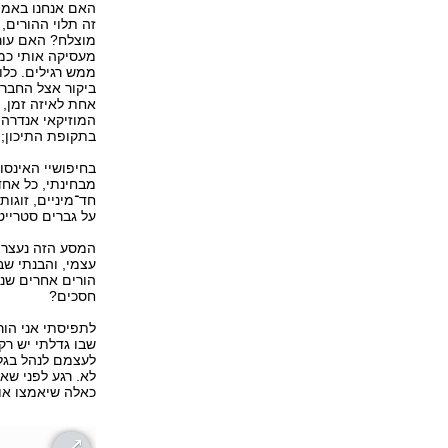
האם אנחנו באמת
זה תלוי ההורים, 
מוצלח? האם עורך
מעסיקה אותי כמ
ממש רגילים. כלו
ביקור אצל החברי
אחת לאיזה זמן,
המוזיקאי אנדרה 
בתקופת התיכון; כ
בחיפושיי האינסו
מבחינתי, כל אחד
חד־מיניים, זוגו
על גברים סטרייט
עצמי, והבנתי שב
הורים אחרים שנר
חסכים?
לתפיסתי אני הור
שבו גדלתי יש רק
לעצמם לנהל בגלו
לא. רגע לפני שא
כאלה שיאמצו אות