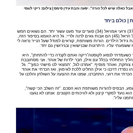
אבל כאלה שיש לכל הורה". יפעה והבת עידן סימס | צילום: ריקי לוגסי
 | כולם ביחד
אוהד איתן נורי (37) ורועי אמויאל (34) סוגרים עוד מעט עשור יחד. הם נשואים חמש
שנים, ויחד עם גל הראל (45) הם אבות גאים לרנה ולריי. גל היא האמא בסיפור הזה,
גידול הילדים. הורות משותפת, קוראים למודל שעל הנייר נראה לי
ששמעתי עליו. היתרונות שבנישואין ובגירושין גם יחד.
 כשעמדתי לנסוע לקוסטה־ריקה ואתם לקנדה כדי להתחתן", היא
ליך התחלתי בכלל עם אילן, חבר ילדות של אוהד. אני מסתובבת
 צוחקת, ואוהד מוסיף: "אמרנו לגל, 'תמצאי לנו מישהי כמוך'". גל
 נפרדו דרכנו כי אילן החליט ללכת לאימוץ, ואז הכרתי את אוהד
. הכרתי את רועי, התחברנו, שמנו את ההצעה על השולחן והלכנו על
שמע, הבסיס להורות משותפת הוא הסכם. "זה השלב הכי קשה",
הוא נועד למקרי קיצון ולא לוויכוחים הקטנים. אנחנו לא נגענו
מנו עליו".