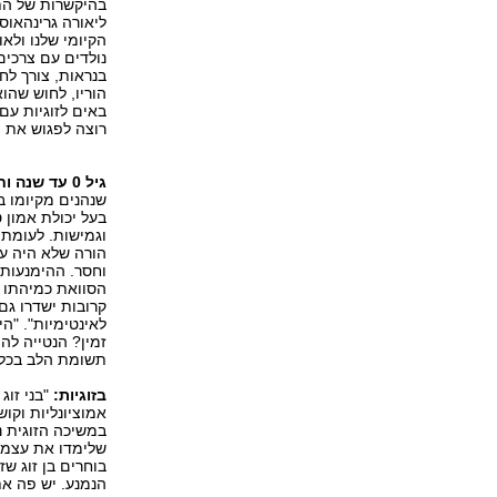
בהיקשרות של התי
ליאורה גרינהאוס
הקיומי שלנו ולא
נולדים עם צרכים
בנראות, צורך לחו
הוריו, לחוש שהוא
באים לזוגיות עם 
רוצה לפגוש את ה
גיל 0 עד שנה וחצי
שנהנים מקיומו בע
בעל יכולת אמון 
וגמישות. לעומת 
הורה שלא היה עקב
וחסר. ההימנעות 
הסוואת כמיהתו ל
קרובות ישדרו גם
לאינטימיות". "הי
זמין? הנטייה לה
תשומת הלב בכל 
בזוגיות:
"בני זוג
אמוציונליות וקו
במשיכה הזוגית נ
שלימדו את עצמם 
בוחרים בן זוג ש
הנמנע. יש פה את