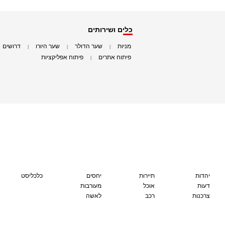
כלים ושירותים
מניות
שער הדולר
שער היורו
דרושים
|
|
|
|
פיתוח אתרים
פיתוח אפליקציות
|
|
יהדות
תיירות
יחסים
כלכליסט
דעות
אוכל
מעורבות
צרכנות
רכב
לאשה