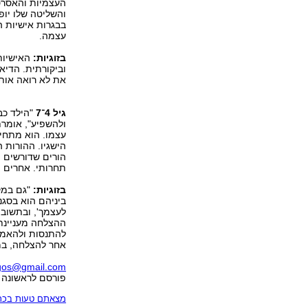
העצמיות והאסרטי
והשליטה שלו יופ
בבגרות אישיות 
עצמה.
בזוגיות:
האישיות
וביקורתית. הדיאל
את לא רואה אותי
גיל 4־7
"הילד כב
ולהשפיע", אומרת
עצמו. הוא מתחיל 
הישגיו. ההורות 
הורים שדורשים מ
תחרותי. אחרים י
בזוגיות:
"גם במקר
ביניהם הוא בסגנ
לעצמך', ובתשובה
ההצלחה מעניינת 
להתנסות ולהאמי
אחר להצלחה, במ
rgos@gmail.com
פורסם לראשונה 28.03.19, 18:58
מצאתם טעות בכתב