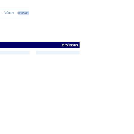
תגיות:
מסלול
י
מומלצים