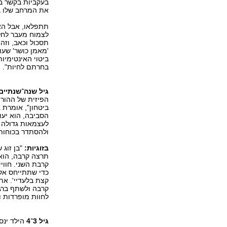
בעקביות בקשר בל
את המרחב שלו ב
תתפלאו, אבל האה
לצמוח מעבר לחלי
תסכול וכאב, וזה
'מאמן כושר' שעו
ביטוי האינטימיו
בחרתם לחיות".
גיל שנה־שנתיים
הפיזית של ההורה
ביטחון", אומרת 
הסביבה, הוא יעו
לעצמאות גדולה 
ולהסתדר בכוחות 
בזוגיות:
"בן זוג 
תרצה קרבה, הוא 
קרבת השני. חווי
כדי שתתייחס אלי
קצת בלעדיי'. א
קרבה ולשתף ברגש
לחוות מופרדות ו
גיל 3־4
הילד ינס