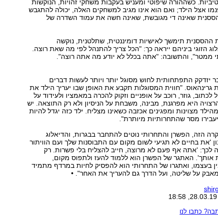
ביות. כשההורה שיפוטי ומעניש בעקבות משחקי זהויות, הנוקשות
נמו אצל הילד; ואם הוא אינו מגיב למשחקים האלה, יכולה להתגבש
הססנית שאינה די מגובשת, שאינה חשה את עמוד השדרה של
 ההססנית תימשך לאישיות דומיננטית, שתלטנית, נוקשה
וג הזוגי ביניהם ייראה כך: "הכל צריך להתנהל לפי מה שאת רוצה.
 ממטר", והתשובה: "אתה בכלל לא יודע מה אתה רוצה".
ר יזדקק התפתחותית לחוש מסוגל יותר ויותר לעשות דברים
 גרינהאוס. "חווית המסוגלות תקבע את האופן שבו יעריך הילד את
לכתוב, גוזר, רוכב על אופניים וזקוק להכרה במאמציו ולעידוד על
הרצויה היא מפרגנת, מבינה, משבחת על הניסיון ולא רק התוצאה. יש
הילד מצוינות ומפגינים אכזבה כשאינו מצליח. ילד כזה יגדל להיות
עבירו מסר שהתחרותיות מיותרת".
ה הזה, הפשרן והתחרותי נוטים להתחבר בבגרות, והדיאלוג
ון 'את בחיים לא תגיעי לשום מקום עם התבוסנות שלך ועם הוויתור
 לכך: 'אתה אף פעם לא מרוצה, חייב להצליח בלי פשרות. רק
אותך'. האתגר של הפשרן הוא ללמוד להעז ולתפוס מקום,
ן בעצמו, ואתגרו של התחרותי הוא להפסיק לחיות במרדף מתמיד
אבק על שליטה, ועל הדרך גם להעריך את האחר". •
shi
ה? כתבו לנו