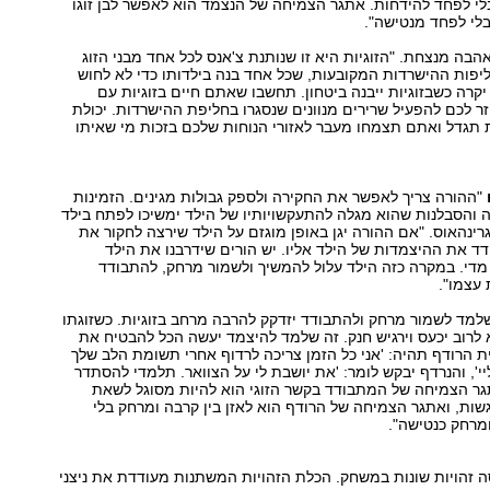
י לפחד להידחות. אתגר הצמיחה של הנצמד הוא לאפשר לבן זוגו
לי לפחד מנטישה".
בה מנצחת. "הזוגיות היא זו שנותנת צ'אנס לכל אחד מבני הזוג
פות ההישרדות המקובעות, שכל אחד בנה בילדותו כדי לא לחוש
 יקרה כשבזוגיות ייבנה ביטחון. תחשבו שאתם חיים בזוגיות עם
זר לכם להפעיל שרירים מנוונים שנסגרו בחליפת ההישרדות. יכולת
ת תגדל ואתם תצמחו מעבר לאזורי הנוחות שלכם בזכות מי שאיתו
"ההורה צריך לאפשר את החקירה ולספק גבולות מגינים. הזמינות
 והסבלנות שהוא מגלה להתעקשויותיו של הילד ימשיכו לפתח בילד
גרינהאוס. "אם ההורה יגן באופן מוגזם על הילד שירצה לחקור את
דד את ההיצמדות של הילד אליו. יש הורים שידרבנו את הילד
מדי. במקרה כזה הילד עלול להמשיך ולשמור מרחק, להתבודד
עצמו".
שלמד לשמור מרחק ולהתבודד יזדקק להרבה מרחב בזוגיות. כשזוגתו
לרוב יכעס וירגיש חנק. זה שלמד להיצמד יעשה הכל להבטיח את
ית הרודף תהיה: 'אני כל הזמן צריכה לרדוף אחרי תשומת הלב שלך
י', והנרדף יבקש לומר: 'את יושבת לי על הצוואר. תלמדי להסתדר
תגר הצמיחה של המתבודד בקשר הזוגי הוא להיות מסוגל לשאת
ות, ואתגר הצמיחה של הרודף הוא לאזן בין קרבה ומרחק בלי
מרחק כנטישה".
ה זהויות שונות במשחק. הכלת הזהויות המשתנות מעודדת את ניצני