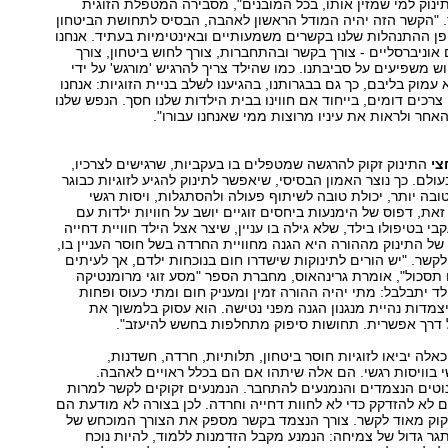
נוק למי שמזין אותו, בכל המובנים", מסבירה המטפלת הזוגית
. "הקשר הזה יהיה המודל הראשון לאהבה, הבסיס לתחושת הביטחון
ופן ההתנהלות שלנו בקשרים משמעותיים ובאינטימיות בעתיד. אנחנו
 אוניברסליים ‑ צורך בקשר ובהתחברות, צורך לחוש ביטחון, צורך
ש משפיעים על סביבתנו. כמו שהילד צריך להרגיש 'מורגש' על ידי
 עמוק בליבם, כך גם בבגרותנו, בהגיענו לשלב בניית הזוגיות: אנחנו
צרכים דומים, בייחוד אם חווינו בבית הילדות שלנו חסך. הנפש שלנו
אחר ולראות את עיניו מרוצות ממי שאנחנו עבורו".
התינוק זקוק להרגשה שמטפלים בו בעקביות, שרגישים לצרכיו,
ולם. כך נוצר האמון הבסיסי, שיאפשר לתינוק להגיע לזוגיות כבוגר
טובה יותר, יכולת טובה לשיתוף פעולה ולהסתגלות, ויסות רגשי
זאת, דפוס של הימנעות ביחסים זוגיים יושב על חוויות ילדות עם
י בטיפולו בילד, שלא גילה בו עניין, שיצר אצל הילד חוויית דחייה
של התינוק מההורה היא הגנה מחוויית החרדה בשל חוסר העניין בו,
קשר. "יש הורים לתינוקות שישדרו חום בנוכחות ילדם, אך לעיתים
 תסכול", אומרת גרינהאוס, מחברת הספר "מסע זוגי מרומנטיקה
לד יתבלבל: מתי יהיה ההורה זמין ומעניק חום ומתי כעוס ופחות
יצמדות נהיית מנגנון הגנה מפני נטישה. הוא עסוק בלמשוך את
דרך אפשרית. תחושות סיפוק מתחלפות בחשש להיעזב".
 כאלה יביאו לזוגיות חוסר ביטחון, תלותיות, חרדה, חשדנות,
שי בוויסות רגשי. הם אלה שיתהו אם הם בכלל ראויים לאהבה.
וטים הנצמדים והנמנעים להתחבר. הנמנעים זקוקים לקשר למרות
לא להזדקק כדי לא לחוות דחייה וחרדה. לכן בצורה לא מודעת הם
זקוק מאוד לקשר. צורך הנצמד בקשר מספק את הצורך המוכחש של
גר גדול של צמיחה: הנמנע מקבל הזדמנות ללמוד, להיות נוכח