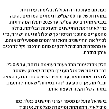
כעת מבוצעת סדרה הכוללת בלימות עירוניות
במהירות של עד 60 קמ"ש, וניסויים המדמים נהיגה
בכביש מהיר ב־80 קמ"ש. עד 2025 יועלו המהירויות,
כדי לאתגר את החיישנים ומערכות הבלימה. בחלק
מהמקרים מתוכנן הניסוי כך שיכלול פגיעה ישירה, כדי
לכייל את החיישנים והאלגוריתמים שמפעילים אותם.
אז מתפזרות הבובות לחלקים מהם הורכבו, וקל להרכיב
אותן בחזרה.
חלק מהבלימות מתבצעות בעוצמה גבוהה, עד 0.6 ג'י.
רכב הניסוי של מגל מעניין: סקודה קארוק שהוסב
לנהיגה אוטונומית, עם מחשב השולט גם בהגה, בהאצה
ובבלימה, אך נוסע עם "נהג בטיחות" שאמור להתערב
במקרה של תקלה ולעצור אותו.
בישראל פועלים מספר יצרני חיישנים כאלו, כמו
מובילאיי, המפתחת ומייצרת מצלמות, אינוביז