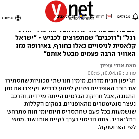
ניסוי רטוב על כביש יבש
"ממון" הצטרף לניסוי ראשון ברכב אוטונומי, אי
שם בדרום: בחינת יכולת הבלימה מול "הולכי
רגל" ו"רוכבים" שמתפרצים לכביש • "ישראל
קלאסית לניסויים כאלו בחורף, באירופה מזג
האוויר הרבה פעמים מבטל אותם"
מאת אודי עציון
עודכן: 10.04.19, 00:15
הג'יפון הגיח מדרום. מימין חנו שתי מכוניות שהסתירו
את רוכב האופניים שזינק לפתע לכביש, וקיצרו את זמן
התגובה, אבל חריקת הבלמים הייתה מיידית, והרכב
נעצר סנטימטרים מהאופניים. במקום הקללות
שנשמעות בכל פעם שהתסריט היומיומי הזה מתרחש
בתל־אביב, צוות הניסוי נערך לקיים אותו שוב. ממש
לפי הפרוטוקול.