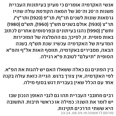
אנשי האקדמיה אומרים כי מעיון בעיתונות העברית
משנות ה־20 וה־30 של המאה הקודמת עולה שהיו
גרסאות שונות לשנים תר"ף/ תר"פ (1920) ותר"ץ'/
תר"צ (1930). אולם בשנים תש"ך (1960), תש"ם (1980)
ותש"ן (1990) נהגו בעיתונים ובפרסומים אחרים לכתוב
באות סופית. זו, לפיכך, גם ההמלצה של המזכירות
המדעית של האקדמיה עכשיו: שנת תש"ף. בשנה
הבאה, מסבירים באקדמיה, תווסף האות אל"ף והפ"א
הסופית "תיעלם" לטובת פ"א רגילה.
בין הפונים גם כאלה ששאלו האם יש להגות את הפ"א.
לפי האקדמיה, אין צורך בדגש. הגייה כזאת עולה בקנה
אחד עם הכלל שאין בעברית דגש בסוף מילה.
רבים מחובבי העברית תהו גם לגבי האופן הנכון שבו
יש לומר את השנה: כמילה או כראשי תיבות. התשובה
היא ששתי הדרכים תקינות.
פורסם לראשונה 08.09.19, 23:24