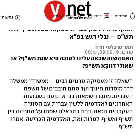
סופית: שנת תש"ף
אחרי שקיבלה מאות פניות בשבועות האחרונים,
האקדמיה ללשון עברית פסקה: שנת תש"ף ולא
תש"פ — ובלי דגש בפ"א
תמר טרבלסי חדד
עודכן: 09.09.19, 00:15
האם השנה שבאה עלינו לטובה היא שנת תש"ף? או
שאולי דווקא תש"פ?
השאלה זו מעסיקה גורמים רבים — ממשרדי ממשלה
דרך מוסדות חינוך ועד סתם חובבים של השפה
העברית. מתברר שמאות בני אדם פנו בשבועות
האחרונים לאקדמיה ללשון עברית עם הסוגיה
העקרונית הזאת, בהם גם כאלה שמחו על החריזה בין
תש"ף ואש"ף. למרות זאת, האקדמיה הכריעה: אמרו
תש"ף.