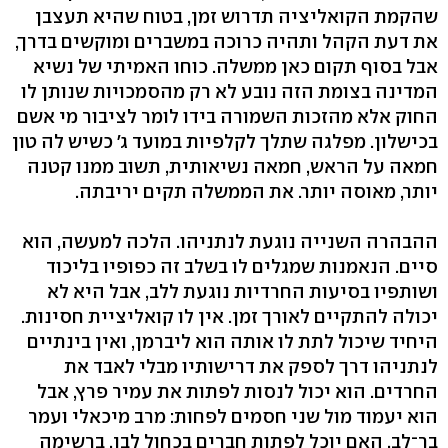
שהקמת הקואליציה תדרוש זמן, בטוח שהיא תעצבן
את דעת הקהל ותהיה כרוכה במשברים ומוקשים בדרך,
אבל בסוף תקום כאן ממשלה. כוחו האמיתי של נשיא
המדינה בצומת הזה נובע לא רק מהסמכויות שנותן לו
החוק אלא מהזכות השמורה בידו לומר לציבור מי אשם
בכישלון. מפלגה שתלך לקלפיות במועד ג' כשיש לה טון
חמאה על הראש, חמאה נשיאותית, תשוב ממנו קטנה
יותר, מאוסה יותר. את הממשלה תקים יריבתה.
ההבהרה השנייה נוגעת לנתניהו. הלכה למעשה, הוא
סיים. הנאמנות שמגלים לו בשלב זה כפופיו בליכוד
ושותפיו בסיעות החרדיות נוגעת ללב, אבל היא לא
יכולה להתקיים לאורך זמן. אין לו קואליציית חסינות.
היחיד שיכול לתת לו אותה הוא ליברמן, ואין בינתיים
לנתניהו דרך לספק את דרישותיו מבלי לאבד את
החרדים. הוא יכול לנסות לפתות את עמיר פרץ, אבל
הוא יעמוד מול שני חסמים לפחות: מרב מיכאלי ועמר
בר־לב. האם יוכל לפתות חברים בכחול לבן, ברשימה