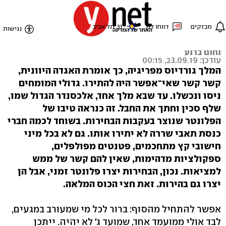
חצי הכוס המלאה
None
נחום ברנע
עודכן: 23.09.19, 00:15
המלך גורדיוס מפריגיה, כך אומרת האגדה היוונית,
קשר קשר שאי־אפשר היה להתירו. גדולי המומחים
ניסו ונכשלו. עד שבא מלך אחד, אלכסנדר הגדול שמו,
שלף סכין וחתך את החבל. זה כנראה טיבו של
הפלונטר שנוצר בעקבות הבחירות. בשוחד לכמה חברי
כנסת תאבי שררה לא יתירו אותו. גם לא בכל מיני
חישובי קץ מתחכמים, פטנטים מפולפלים,
ספקולציות מדהימות, שאין להם קשר של ממש
למציאות. נכון, הבחירות יצרו פלונטר זמני, אבל הן
יצרו גם בהירות. זאת חצי הכוס המלאה.
אפשר להתחיל מהסוף: ברור לכל מי שמעורב במגעים,
לבד אולי ממועמד אחד, שמועד ג' לא יהיה. ייתכן