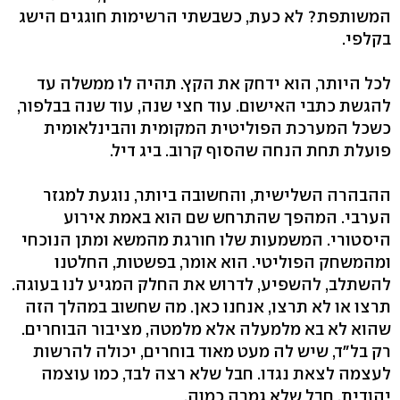
המשותפת? לא כעת, כשבשתי הרשימות חוגגים הישג
בקלפי.
לכל היותר, הוא ידחק את הקץ. תהיה לו ממשלה עד
להגשת כתבי האישום. עוד חצי שנה, עוד שנה בבלפור,
כשכל המערכת הפוליטית המקומית והבינלאומית
פועלת תחת הנחה שהסוף קרוב. ביג דיל.
ההבהרה השלישית, והחשובה ביותר, נוגעת למגזר
הערבי. המהפך שהתרחש שם הוא באמת אירוע
היסטורי. המשמעות שלו חורגת מהמשא ומתן הנוכחי
ומהמשחק הפוליטי. הוא אומר, בפשטות, החלטנו
להשתלב, להשפיע, לדרוש את החלק המגיע לנו בעוגה.
תרצו או לא תרצו, אנחנו כאן. מה שחשוב במהלך הזה
שהוא לא בא מלמעלה אלא מלמטה, מציבור הבוחרים.
רק בל"ד, שיש לה מעט מאוד בוחרים, יכולה להרשות
לעצמה לצאת נגדו. חבל שלא רצה לבד, כמו עוצמה
יהודית. חבל שלא גמרה כמוה.