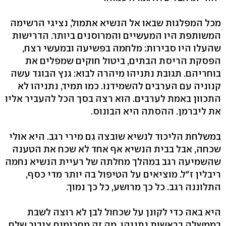
מכל המפלגות שבאו אל הנשיא אתמול, נציגי הרשימה
המשותפת היו המעשיים והמרוסנים ביותר. הדרישות
שהעלו היו סבירות: מלחמה בפשיעה ובמעשי רצח,
הפסקת הריסת הבתים, ביטול חוקים שמפלים את
בוחריהם. תגובת נתניהו מיהרה לבוא: גנץ הבוגד עשה
קנוניה עם הערבים להשמידנו. כמו תמיד, נתניהו לא
התכוון באמת לערבים. הוא רצה בסך הכל להעביר אליו
את ליברמן. ההסתה היא הבונוס.
במשלחת הליכוד לנשיא שובצה גם מירי רגב. היא אולי
שכחה, אבל בבית הנשיא אף אחד לא שכח את הטענה
שהשמיעה רגב במהלך מחלתה של רעיית הנשיא נחמה
ריבלין ז"ל. מוציאים על הטיפול בה יותר מדי כסף,
התלוננה רגב. כל כך מרושע, כל כך נמוך.
היא באה כדי לקונן על שכחול לבן לא רוצה לשבת
בממשלה בראשות נתניהו. מה זה מחרימים ציבור שלם,