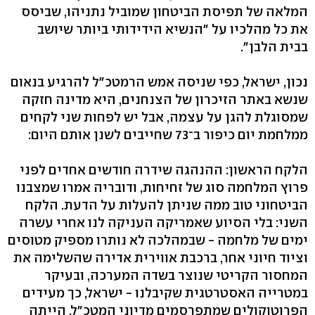
המלאה של תפיסת הביטחון שמוביל נתניהו, שביסס
את כל מהלכיו על "הנשיא הידידותי ביותר שיושב
בבית הלבן".
נכון, ישראל, כפי שניסה אמש הרמטכ"ל להרגיע בנאום
שנשא באתר הזיכרון של הצנחנים, היא מדינה חזקה
שמסוגלת להגן על עצמה, אבל יש לפחות שני לקחים
ממלחמת יום כיפור ב־73 שחייבים לשנן אותם היום:
הלקח הראשון: ההנהגה שידרה חודשים אחדים לפני
פרוץ המלחמה סוג של זחיחות, ודובריה אמרו שמצבנו
הביטחוני טוב ממה שניתן להעלות על הדעת. הלקח
השני: בלי הסיוע שאמריקה העניקה לנו אחרי עשרה
ימים של מלחמה - שבמהלכה לא נותרו מספיק מטוסים
וציוד חיוני אחר, ברכבת אווירית אדירה שהשלימה את
המחסור הקריטי שנוצר בשדה המערכה, ובעיקר
במטרייה האסטרטגית שקיבלנו - ישראל, כך מעידים
הפרוטוקולים שמתפרסמים מדיוני המטכ"ל, הייתה