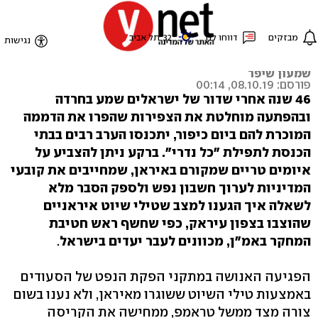
סכין בגבנו
None
שמעון שיפר
פורסם: 08.10.19, 00:14
46 שנה אחרי שדור של ישראלים שמע בחרדה
ובהפתעה מוחלטת את הצפירות שהפרו את הדממה
המוכרת להם ביום כיפור, יתכנסו הערב רבים בבתי
הכנסת לתפילת "כל נדרי". ברקע ניתן להצביע על
איומים טריים שמקורם באיראן, שמחייבים את קובעי
המדיניות לערוך חשבון נפש ולספק הסבר מלא
לשאלה איך הגענו למצב שטילי שיוט איראניים
שהוצבו בצפון עיראק, כפי שחשף ראש חטיבת
המחקר באמ"ן, מכוונים לעבר יעדים בישראל
.
הפגיעה האנושה במתקני הפקת הנפט של הסעודים
באמצעות טילי השיוט ששוגרו מאיראן, ולא נענו בשום
צורה מצד ממשל טראמפ, ממחישה את הקריסה