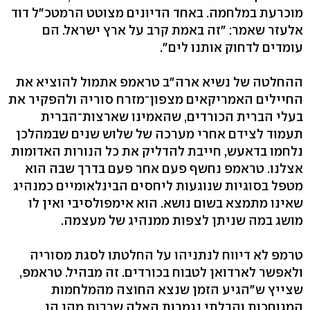
מוכרעת במלחמה. באחד הדיונים מצוטט הרמטכ"ל דוד
אלעזר שאמר: "זה באמת קרב על ארץ ישראל. הם
עומדים לדחוק אותנו לים".
ההחלטה של נשיא ארה"ב טראמפ אתמול להוציא את
החיילים האמריקאים מצפון־מזרח סוריה ולהפקיר את
בעלי הברית הכורדים, שהאמינו שארצות־הברית
תעמוד לצידם אחרי מערכה של שלוש שנים שבמהלכן
נלחמו בדאעש, חייבת להדליק את כל הנורות האדומות
אצלנו. טראמפ נחשף פעם אחר פעם בדרך שבה הוא
מטפל בסוגיות שנוגעות ליחסים הבינלאומיים כמנהיג
שאינו מתמצא בשום נושא. הוא אימפולסיבי ואין לו
מושג במה שניתן לצפות ממנהיג של מעצמה.
טרמפ לא דיווח לנתניהו על החלטתו לסגת מסוריה
ולאפשר לארדואן לטבוח בכורדים. זה מבהיל. טראמפ,
שצייץ ש"הגיע הזמן שנצא החוצה מהמלחמות
המגוחכות והבלתי נגמרות האלה שרבות מהן הן