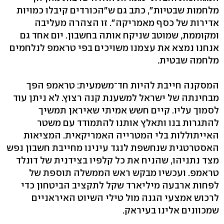
מלחמות שבטיות", כתב גם ש"הכורדים קיבלו כמויות
אדירות של כסף מאמריקה". זו הצהרה מעליבה
ומקוממת, שמוטב שניקח אותה בחשבון. יום אחד גם
אנחנו נמצא את עצמנו משויכים בפי טראמפ לנלחמים
מלחמה שבטית.
המסקנה חייבת להיות חד־משמעית: טראמפ הפך
מבחינתה של ישראל למשענת קנה רצוץ. לא ניתן עוד
לסמוך עליו. קיים חשש אמיתי שאיראן תמשיך
להתגרות בנו ותאלץ אותנו להתמודד עם משטר
האייתוללות בלי המטרייה האמריקאית. המציאות
האסטרטגית שנחשפת לנגד עינינו מחייבת חשבון נפש
מצד נתניהו, שהניח את כל קלפיו בצידנית של דונלד
טראמפ. ועכשיו מבקש ראש הממשלה תוספת של
לפחות ארבעה מיליארד שקל לתקציב הביטחון כדי
לרכוש אמצעי הגנה מול טילי השיוט האיראניים
שמכוונים אלינו בעיראק.