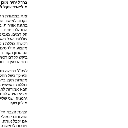
צה
"
ל יהיה מוכן
מיליארד
שקל
ל
זאת במסגרת התוכ
בקרוב לאישור הד
בהגנה אווירית, 
התנהלו דיונים ב
הקודמים, מגבי א
צוללות. אבל רא
רכישת צוללת נוס
מקצועית לגיטימי
הביטחון הקודם מ
ביקש לקדם רכש ש
נתניהו טען כי כ
לצה"ל דרושה תו
ובעיקר בשל החל
מקורות תקציביים
צוללות. השישית 
הבא אמורות להגי
מציע הצבא לוותר
מיליון שקל.
הצעת הצבא תלוי
הוא וחברי מפלגתו
אם יקבל אותה.
פורסם לראשונה 26.10.19, 23:35