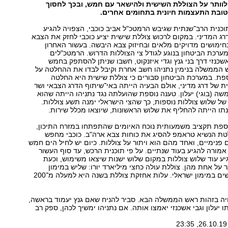
 לוותר על הצוללת השישית
ולהישאר
עם
חמש
,
ובכך
לחסוך
טובת
התעצמות
חיונית
בתחומים
אחרים
.
נית הרב־שנתית שגיבש הרמטכ"ל אביב כוכבי, הצפויה להגיע
רג המדיני. במקום לרכוש צוללת שישית יציע כוכבי לחזק את הצבא
בחימושים מדויקים מלאים ובחיזוק צבא היבשה. בעשור האחרון
מערכת הביטחון בנוגע לגודל צי הצוללות הדרוש. הרמטכ"לים
שכנזי דרך בני גנץ וגדי איזנקוט, חשבו שניתן להסתפק בחמש
ש הממשלה בנימין נתניהו חשב אחרת וקיבל לבדו את ההחלטה על
פת. במערכת הביטחון סבורים כי צוללת שישית היא החלטה
ת של דרג מדיני, אולם הבעיה הייתה באי־שיתוף הדרג הצבאי ושר
שה (בוגי) יעלון. טענה נוספת שהועלתה נגד נתניהו הייתה שהוא
ל שלוש צוללות נוספות, כך שהצי הישראלי ימנה תשע צוללות.
וונתו הייתה להחליף את שלוש הראשונות, שיוצאו מכלל שירות.
ספת תקציב משמעותית נוכח האיומים שהתפתחו במזרח התיכון,
טת הנשיא טראמפ להסיג את כוחות צבא ארה"ב. כוכבי מחפש
 פנימיים, ואחד מהם הוא ויתור על צוללות. כיום יש לחיל הים חמש
אמורה להגיע בעוד שנתיים. על פי תוכנית הרכש, עד סוף העשור
ע עוד שלוש צוללות במקום שלוש ישנות שיצאו משימוש, וכעת
 על אחת מהן. צוללת עולה כחצי מיליארד יורו: שליש במימון
גרמניה ושני שלישים במימון ישראלי. עלות אחזקת צוללת בשנה היא למעלה מ־200
ה בזהות ראש הממשלה הבא. סביר להניח שאם גנץ יעמוד בראשה,
 יעלון וגבי אשכנזי יאמצו אותה. אם נתניהו ימשיך לכהן, ספק רב