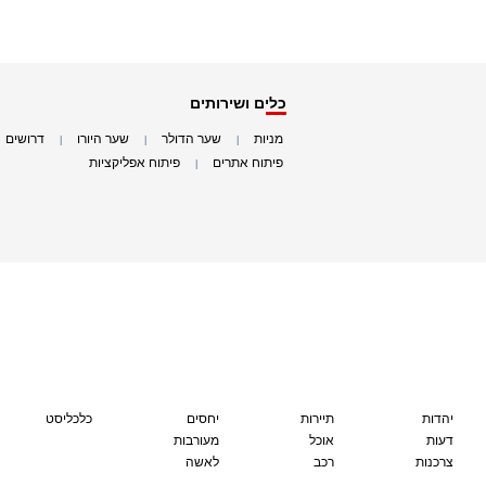
כלים ושירותים
מניות
שער הדולר
שער היורו
דרושים
|
|
|
|
פיתוח אתרים
פיתוח אפליקציות
|
|
יהדות
תיירות
יחסים
כלכליסט
דעות
אוכל
מעורבות
צרכנות
רכב
לאשה