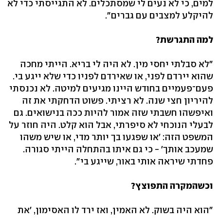
למים, כי לא נעים לי שמסתכלים. לא התגייסתי כדי לא
להיקלע למצבים עם גברים".
למה התגרשת?
"לא סבלתי יחסי מין. לא היה לי בריא. הייתי מחכה
שהוא יירדם לפני, או שאירדם לפניו כדי שלא ייגע בי.
פעם־פעמיים בחודש היינו מגיעים למיטה. לא נכנסתי
להיריון חצי שנה. לא רציתי. פשוט הדחקתי את זה
ואיפשהו חשבתי שזה אמור להיות ככה בנישואים. גם
לבעלי הנוכחי לא סיפרתי, אבל הוא קלט. היה חוזר על
המשפט הזה: 'או שפגעו בך יותר מדי, או שיש משהו
שמעכב אותך' - כי גם איתו בהתחלה הייתי סגורה.
פחדתי שיראה אותי באור, שייגע בי".
וכשהמקרה התפוצץ?
"הוא היה בשוק. לא האמין, ואז ירד לו האסימון, 'את