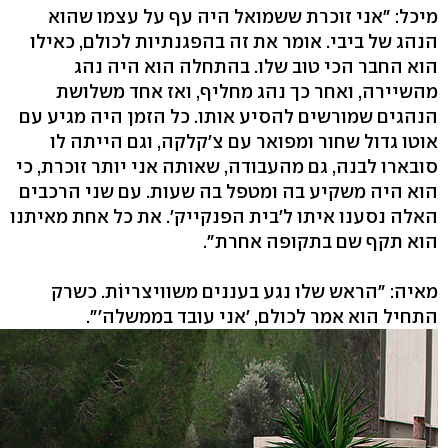
מיכל: "אני זוכרת ששמואל היה עף על עצמו שהוא
הנהג של ביבי. אומר את זה בהפגנתיות לכולם, כאילו
הוא החבר הכי טוב שלו. בהתחלה הוא היה נהג
מהשיירה, ואחר כך נהג מחליף, ואז אחד משלושת
הנהגים שמורשים להסיע אותו. כל הזמן היה מגיע עם
אוטו גדול שחור ומפואר עם צ'קלקה, וגם הייתה לו
סובארו לבנה, גם מהעבודה, שאותה אני יותר זוכרת, כי
הוא היה משקיע בה ומטפל בה שעות. עם שני הרכבים
האלה נסענו איתו ל'בית הפנקייק'. את כל אחת מאיתנו
הוא תקף שם בתקופה אחרת".
מאיה: "הראש שלו נגע בעננים משוויצריוֹת. כשרק
התחיל הוא אמר לכולם, 'אני עובד בממשלה'".