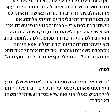
"אף פעם לא סיפרתי לאף אחד. לא הבנתי שזה לא
בסדר. חשבתי שככה זה אמור להיות. תמיד הייתי עוף
מוזר. התלבשתי זרוק בתור נערה וכאישה. נראיתי כמו
בן. מאוד הידרדרתי בלימודים והייתי אלימה. אם
מישהו רצה לפגוע בי - רציתי לפגוע בו פי עשרה. אני
ואבא שלי אף פעם לא הסתדרנו, ורק כשזה התפוצץ,
הוא הבין למה הייתי ברווזון מכוער, ולמה נלחמתי בהם
ולא ידעתי מה זה להיות ילדה רגילה. אמא הייתה
מסתכלת לשמיים ואומרת: 'מה קורה איתה? למה היא
מתנהגת ככה?' נהגתי לשתף אותה בכל דבר חוץ מזה".
למה?
"כי שמואל תמיד היה מפחיד אותי, 'אם אמא שלך תדע
היא תעניש אותך, יכעסו עלייך, כולם ידברו עלייך'. נתן
לי להרגיש כאילו אני זאת שלא בסדר ועשיתי לו משהו
לא בסדר".