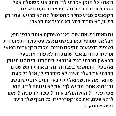
רואה? כל הזמן אמרתי לך'. היום אני מטופלת אצל
פסיכולוגית. סובלת מהתפרצויות זעם וכאבים.
הקנאביס מגיע כחלק מהטיפול וזה לא מרגיע. עוזר רק
לישון, לא מוריד לחץ, לא מוריד את הכאב".
גם מאיה נישאה שוב. "אני משחקת אותה כלפי חוץ,
אבל אני מטופלת ארבע שנים אצל פסיכולוגית מומחית
לטיפול בנפגעות תקיפה מינית, מקבלת קנאביס רפואי
ומיליון כדורים, אבל שום כדור לא עוזר. את בעלי
הראשון הכרתי בגיל 14 וחצי. התחתנו, היה לנו תינוק,
ואז בעלי התחשמל בעבודה ונהרג. אחרי חמש שנים
הכרתי את בעלי השני. לא סיפרתי לו, אבל כל פעם
שהוא ראה את שמואל לידי באירועים או ביישוב שבו
גרנו הוא אמר, 'מה יש לך? את לא נינוחה לידו. הוא
צעק עלייך? הוא העליב אותך? עשה לך משהו?' אמר
לי לא פעם, 'את כמו קפיץ לידו. כל הגוף שלך רועד
כשהוא מתקרב'”.