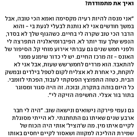
ואיך את מתמודדת?
"אני מנסה להיות רעיה מקסימה ואמא הכי טובה, אבל
במשך חודשים אני לא נותנת לבעלי לגעת בי - והוא
הדבר הכי טוב שקרה לי בחיים. כשהגוף שלך לא בסדר,
הנפש שלך עוד יותר לא. הפיברומיאלגיה התפרצה לי
ולפני חמש שנים גם עברתי אירוע מוחי קל. הסיפור של
האונס - זה מרכז החיים. יש לי כדור שימנע ממני
להתאבד. הוא מרדים לחמש־שש שעות, אבל אני לא
לוקחת, כי אחרת לא אצליח לקום לטפל בילדים ובמשק
הבית. כשזה התפוצץ הפסקתי לעבוד, הפכתי לזומבי.
כל היום בוהה בתקרה, ובוכה. זה היה סגור ומסוגר
בתור בור אצלי. החשיפה הזיקה לי".
גם נעמי פירקה נישואים ונישאה שוב. "היה לי חבר
ארבע שנים שאיתו גם התחתנתי. לא הייתי מסוגלת
לקיים איתו מין. מה ש'הציל' אותי היה הכוח של
שמירת ההליכה למקווה ושאסור לקיים יחסים באותו