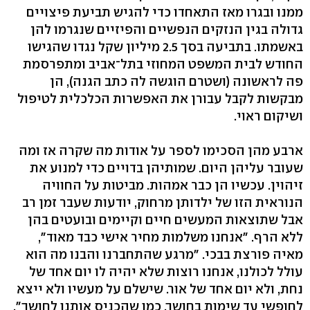
ממנו ובגרו מאז התאחדו כדי להגיש תביעת פיצויים
גדולה בגין הנזקים הנפשיים והפיזיים שנגרמו להן
באשמתו. בתביעה בסך 2.5 מיליון שקל נגדו שהגישו
החודש לבית המשפט המחוזי בתל־אביב ומתפרסמת
פה לראשונה (ושטרם הוגשה לה כתב הגנה), הן
מבקשות לקבל עבורן את האפשרות הכלכלית לטיפול
ושיקום ראוי.
ארבע מהן הסכימו לספר על אודות מה שקרה אז ומה
שעובר עליהן היום. שמותיהן בדויים כדי למנוע את
זיהוין. עכשיו הן כבר אמהות. מביטות על החוויה
הנוראית הזו של ילדותן מרחוק, יודעות שעבר זמן רב
אבל שתוצאות המעשים חיים וקיימים ובועטים בהן
ללא הרף. "אנחנו משלמות מחיר אישי כבד מאוד",
מאיה פורצת בבכי. "מרגע שהתחברנו והבנו מה הוא
עולל לכולנו, אנחנו רוצות שלא יהיה לו יום אחד של
נחת, ולא יום אחד של אור. שישלם על מעשיו ולא ייצא
לחופשי עד שימות בחושך, כמו שהכניס אותנו לחושך".