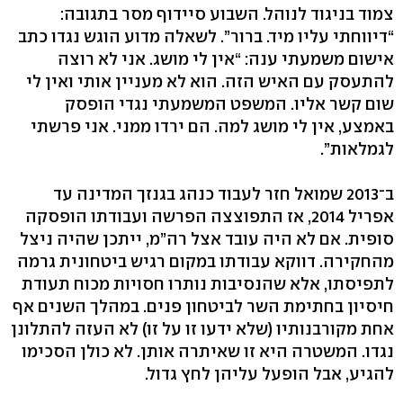
צמוד בניגוד לנוהל. השבוע סיידוף מסר בתגובה:
“דיווחתי עליו מיד. ברור”. לשאלה מדוע הוגש נגדו כתב
אישום משמעתי ענה: “אין לי מושג. אני לא רוצה
להתעסק עם האיש הזה. הוא לא מעניין אותי ואין לי
שום קשר אליו. המשפט המשמעתי נגדי הופסק
באמצע, אין לי מושג למה. הם ירדו ממני. אני פרשתי
לגמלאות”.
ב־2013 שמואל חזר לעבוד כנהג בגנזך המדינה עד
אפריל 2014, אז התפוצצה הפרשה ועבודתו הופסקה
סופית. אם לא היה עובד אצל רה”מ, ייתכן שהיה ניצל
מהחקירה. דווקא עבודתו במקום רגיש ביטחונית גרמה
לתפיסתו, אלא שהנסיבות נותרו חסויות מכוח תעודת
חיסיון בחתימת השר לביטחון פנים. במהלך השנים אף
אחת מקורבנותיו (שלא ידעו זו על זו) לא העזה להתלונן
נגדו. המשטרה היא זו שאיתרה אותן. לא כולן הסכימו
להגיע, אבל הופעל עליהן לחץ גדול.