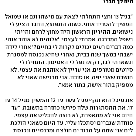
היה לך חבר?
"בגיל 13 וחצי התחלתי לצאת עם מישהו וגם אז שמואל
המשיך להטריד אותי. כשזה התפוצץ, החבר הציע לי
נישואים. ההיריון הראשון היה מחוץ לרחם והייתי
בשפל המדרגה. אמרתי לעצמי: 'אלוהים לא אוהב אותי.
כמה דברים רעים יכולים לקרות לי בחיים?' אחרי לידה
ישבתי במשך שנה בבית, ואחרי שהיא נכנסה למסגרת
ונשארתי לבד, רק אז נפל לי האסימון. התחילו לי
סיוטים מטורפים. אני עדיין לא אוהבת את עצמי. לא
חושבת שאני יפה, או טובה. אני מרגישה שאני לא
מספיק בתור אישה, בתור אמא".
את מיכל הוא תקף מגיל עשר עד 12 והמשיך מגיל 14 עד
17. את ההסתגרות שלה פירשו כחזרה בתשובה. "עד
היום אני לא מתאפרת, לא רוצה להבליט את עצמי.
פוחדת שגברים יסתכלו עליי. עד היום כשאני הולכת
לים אני שמה על הבגד ים חולצה ומכנסיים ונכנסת