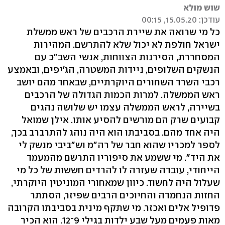
שוש מולא
עודכן: 15.05.20, 00:15
כל מי שרואה את שיירת הרכבים של ראש ממשלת
ישראל חולפת לא יכול שלא להתרשם. המהירות
המסחררת, הסירנות הצווחות, אנשי השב"כ עם
הנשקים השלופים, ניידות המשטרה, הג'יפים, ובאמצע
רכבי השרד השחורים היוקרתיים, שבאחד מהם יושב
ראש הממשלה. למרות הכמות הגדולה של הרכבים
בשיירה, לראש הממשלה עצמו יש שלושה נהגים
קבועים שרק הם מורשים להסיע אותו. אילן שמואל
היה אחד מהם. בסביבתו הוא היה נוהג להתרברב בכך,
לספר למכריו שהוא חבר של רה"מ וש"ביבי מנשק לי
את היד". מי ששמע את סיפוריו התרשם מהמעמד
הייחודי, עובדה שעזרה לו להרדים חששות של כל מי
שעלול היה לחשוד. כיוון שמאחורי המוניטין היוקרתי,
החזות הנחמדה והחיוכים הרבים שפיזר, הסתתר
פדופיל אלים ואכזר. מי שתקף מינית בסביבתו הקרובה
מאות פעמים מעל שבע ילדות בגילי 9־12. הוא הכיר