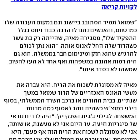
לקויות קריאה
"שמואל תמיד הסתובב ביישוב וגם במקום העבודה שלו
כמו טווס, והאנשים נתנו לו הרבה כבוד ויחס בגלל
התפקיד שלו", מסבירה מאיה, שהייתה רק בת עשר
כשהדוד שלה החל לאנוס אותה. "הוא נתן לכולם
להרגיש שהוא חזק ומינימום חבר בממשלה. הוא גם
היה דמות אהובה במשפחות ואף אחד לא העז לחשוב
שמשהו לא בסדר איתו".
מאיה לא מסוגלת לשכוח את הריח. היא עברה את
מעשי האונס האכזריים של הדוד שמואל במשך
שנתיים. בבית ההורים או ברכב השרד הממשלתי, בסוף
בילוי במוצ”ש כשהיה נוהג לאסוף כמה מבנות
המשפחה לבילוי ב’בית הפנקייק’. “היה לו ריח נוראי
של סיגריות וזיעה. עד היום אני לא מעשנת, או שותה,
אני לא מסוגלת לשכוח את הריח הזה אף פעם”, היא
מתייפחת. “אני זוכרת את המילים שלו. אני זוכרת מה