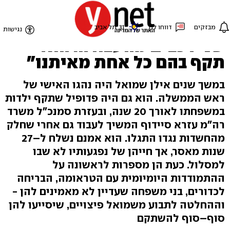
"שמואל היה עף על עצמו
שהוא הנהג של ביבי. היו לו
שני רכבים מהעבודה. הוא
תקף בהם כל אחת מאיתנו"
במשך שנים אילן שמואל היה נהגו האישי של
ראש הממשלה. הוא גם היה פדופיל שתקף ילדות
במשפחתו לאורך 20 שנה, ובעזרת סמנכ"ל משרד
רה"מ עזרא סיידוף המשיך לעבוד גם אחרי שחלק
מהחשדות נגדו התגלו. הוא אמנם נשלח ל–27
שנות מאסר, אך חייהן של נפגעותיו לא שבו
למסלול. כעת הן מספרות לראשונה על
ההתמודדות היומיומית עם הטראומה, הבריחה
לכדורים, בני משפחה שעדיין לא מאמינים להן -
וההחלטה לתבוע משמואל פיצויים, שיסייעו להן
סוף–סוף להשתקם