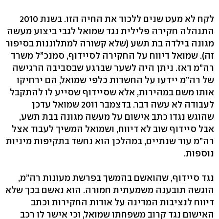
לקח לא מעט שנים ללכוד את החיה הזו. בשנת 2010
התנהלה חקירה פלילית נגד שמואל לגבי ביצוע מעשה
מגונה בילדה בת תשע (שלא קשורה למתלוננות בסיפור
זה). שמואל דיווח על החקירה לסיידוף, סמנכ”ל משרד
רה”מ דאז. ניתן היה לשער שברגע שבסביבה הרגישה
של רה”מ יידעו על החשדות כלפי שמואל, הם ירחיקו
אותו משם במהירות, אלא שסיידוף שסייע לו להתקבל
לעבודה לא עשה דבר. בדצמבר 2011 שמואל עדכן
שהוגש נגדו כתב אישום על מעשה מגונה בבת תשע,
אבל סיידוף שוב לא דיווח, ושמואל המשיך לעבוד אצל
רה”מ עוד שנתיים, במהלכן הוא נחשד בתקיפות מיניות
נוספות.
נגד סיידוף, שהואשם בהמשך בפרשת מעונות רה”מ,
הוגשה תובענה משמעתית חמורה. הוא נאשם בכך שלא
דיווח לנציבות המדינה על אודות החקירות וכתב
האישום נגד קרוב משפחתו שמואל, וכי אישר לו רכב