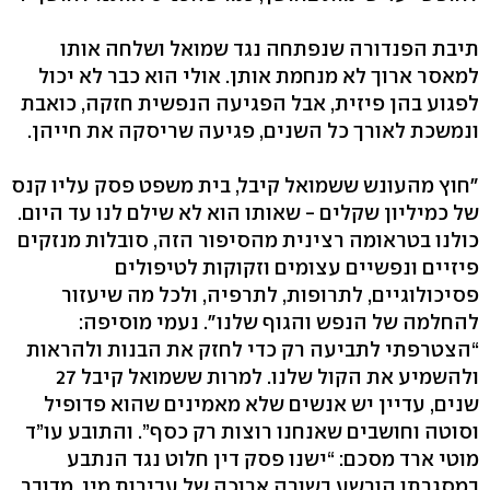
תיבת הפנדורה שנפתחה נגד שמואל ושלחה אותו
למאסר ארוך לא מנחמת אותן. אולי הוא כבר לא יכול
לפגוע בהן פיזית, אבל הפגיעה הנפשית חזקה, כואבת
ונמשכת לאורך כל השנים, פגיעה שריסקה את חייהן.
"חוץ מהעונש ששמואל קיבל, בית משפט פסק עליו קנס
של כמיליון שקלים - שאותו הוא לא שילם לנו עד היום.
כולנו בטראומה רצינית מהסיפור הזה, סובלות מנזקים
פיזיים ונפשיים עצומים וזקוקות לטיפולים
פסיכולוגיים, לתרופות, לתרפיה, ולכל מה שיעזור
להחלמה של הנפש והגוף שלנו". נעמי מוסיפה:
“הצטרפתי לתביעה רק כדי לחזק את הבנות ולהראות
ולהשמיע את הקול שלנו. למרות ששמואל קיבל 27
שנים, עדיין יש אנשים שלא מאמינים שהוא פדופיל
וסוטה וחושבים שאנחנו רוצות רק כסף”. והתובע עו”ד
מוטי ארד מסכם: “ישנו פסק דין חלוט נגד הנתבע
במסגרתו הורשע בשורה ארוכה של עבירות מין. מדובר