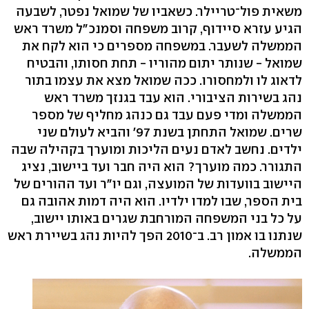
משאית פול־טריילר. כשאביו של שמואל נפטר, לשבעה
הגיע עזרא סיידוף, קרוב משפחה וסמנכ"ל משרד ראש
הממשלה לשעבר. במשפחה מספרים כי הוא לקח את
שמואל - שנותר יתום מהוריו - תחת חסותו, והבטיח
לדאוג לו ולמחסורו. ככה שמואל מצא את עצמו בתור
נהג בשירות הציבורי. הוא עבד בגנזך משרד ראש
הממשלה ומדי פעם עבד גם כנהג מחליף של מספר
שרים. שמואל התחתן בשנת 97' והביא לעולם שני
ילדים. נחשב לאדם נעים הליכות ומוערך בקהילה שבה
התגורר. כמה מוערך? הוא היה חבר ועד ביישוב, נציג
היישוב בוועדות של המועצה, וגם יו"ר ועד ההורים של
בית הספר, שבו למדו ילדיו. הוא היה דמות אהובה גם
על כל בני המשפחה המורחבת שגרים באותו יישוב,
שנתנו בו אמון רב. ב־2010 הפך להיות נהג בשיירת ראש
הממשלה.