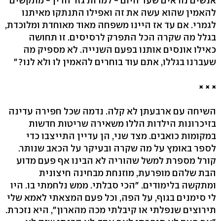
אנשים נוראים שעד היום - למרות גזר הדין - מתקשים
להאמין שהוא עשה את זה ואפילו התנתקו מאיתנו
לגמרי. אם עד אז היינו משפחה מאוד מאוחדת ומלוכדת,
בגלל מה שקרה הכל התפרק לרסיסים. זו תחושה
כאילו אונסים אותנו בפעם השנייה. לא מספיק מה
שעברנו בגללו, אתם עוד בוחרים להאמין לו ולא לנו?"
× × ×
השיחה עם ארבעתן לא קלה. נדמה שכל חפירה עדינה
בזיכרונות הילדות הללו משאירה שריטות חדשות
במקומות כואבים. מצד שני, הן עדיין התייצבו כדי
לספר באומץ על מה שקרה ובעיקר על הכאב שנותר.
קורל מספרת למשל שהוריה לא הבינו אף פעם מדוע
הבת שלהם מופרעת, מוזנחת מבחינה חיצונית
ומתקשה בלימודים. "הכי סבלתי. ממש נלחמתי בו. היו
לי סימנים בגוף, על הפה, וכל פעם המצאתי לאמא שלי
תירוצים שנפלתי או קיבלתי מכה מהארון", היא נזכרת.