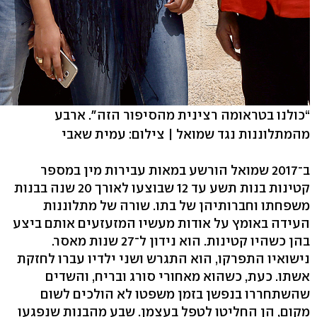
“כולנו בטראומה רצינית מהסיפור הזה". ארבע
מהמתלוננות נגד שמואל | צילום: עמית שאבי
ב־2017 שמואל הורשע במאות עבירות מין במספר
קטינות בנות תשע עד 12 שבוצעו לאורך 20 שנה בבנות
משפחתו וחברותיהן של בתו. שורה של מתלוננות
העידה באומץ על אודות מעשיו המזעזעים אותם ביצע
בהן כשהיו קטינות. הוא נידון ל־27 שנות מאסר.
נישואיו התפרקו, הוא התגרש ושני ילדיו עברו לחזקת
אשתו. כעת, כשהוא מאחורי סורג ובריח, והשדים
שהשתחררו בנפשן בזמן משפטו לא הולכים לשום
מקום, הן החליטו לטפל בעצמן. שבע מהבנות שנפגעו