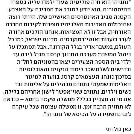
"נתניהו הוא חיה פוליטית שעוד ילמדו עליה בספרי
ההיסטוריה. הוא יודע לסובב את המדינה על האצבע
הקטנה סביב האינטרסים האישיים שלו. הייתי רוצה
שהיכולות האדירות האלו יהיו מופנות לקידום החברה
האזרחית, אבל זו לא המציאות. אנחנו הולכים אחורה
לעבר גזענות ואנטי־דמוקרטיה. מדינת ישראל, כמו כל
העולם, במשבר אדיר בגלל הקורונה. אבל תסתכלו על
ניהול המשבר: מערכת החינוך קרסה מגיל לידה עד
ילדי בית הספר. הצעירים יצאו בהמוניהם לחל"ת
ונדרשים לשלם שכר לימוד. הזקנים והאוכלוסיות
בסיכון נזנחו. העצמאים קרסו. בוועדה למיגור
האלימות שמעתי נתונים מבהילים על אלימות נגד
נשים וילדים. נתונים שאי־אפשר לישון אחריהם בלילה.
את מי זה מעניין בכלל? ממשלה שקמה בחטא – כנראה
לא תחזיק הרבה זמן. זו ממשלה עצומה שכל עיקרה
ג'ובים ושמירה על הכיסא של נתניהו".
כאן נולדתי