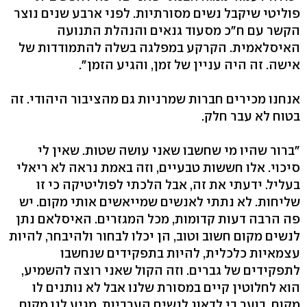
פוליטי שיקבל נשים מסורתיות. לפני ארבע שנים נוצר
הקשר עם ח"כ מסעוד גנאים והנהלת התנועה
האיסלאמית. הקרקע במפלגה בשלה להתמודדות של
אישה. זה היה עניין של זמן, והגיע הזמן".
אנחנו מכירים חברות שמרניות גם מהציבור היהודי. זה
בטוח לא עבר חלק.
"ברור שהיו מי שחשבו שאני עושה שטות. שאין לי
סיכוי. אלו חששות טבעיים, וזה באמת נראה לא ריאלי
בעליל. ידעתי את זה, אבל הלכתי לפוליטיקה כי זו
שליחות. לא נתתי לאנשים שמייאשים אותי מקום. יש
פה הרבה דעות קדומות, מכל המגזרים. האיסלאם נתן
לנשים מקום חשוב וטוב, הן יכלו לבחור ולהיבחר, להיות
עצמאיות כלכלית, להיות בתפקידים שנחשבו
לתפקידים של גברים. וזה הקול שאני רוצה להשמיע,
הוא לחלוטין קיים במסורת שלנו אבל לא נותנים לו
מקום. בוער בי לדאוג לנשים הערביות, מגיע לנו מקום