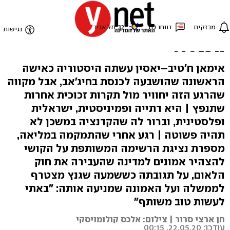
"זו חובתי לייצג את הנשים
הערביות השקופות מתוך
הכנסת"
אימאן ח'טיב–יאסין עשתה היסטוריה כאישה
הראשונה שהושבעה לכנסת בחיג'אב, אבל מקווה
שהרגע הזה יחוויר מול תקרות זכוכית אחרות
שתנפץ | היא דתייה ופמיניסטית, ישראלית
ופלסטינית, וברור לה שהקדנציה במשכן לא
תהיה פשוטה | רגע אחרי שהתמקמה במליאה,
מספרת נציגת הרשימה המשותפת על הקושי
להצהיר אמונים למדינה שהעבירה את חוק
הלאום, על תגובתה כששמעה שגנץ מצטרף
לממשלה ועל האמונה שמניעה אותה: "באתי
לעשות טוב משותף"
חן ארצי סרור | צילום: אלכס קולומויסקי
עודכן: 22.05.20, 00:15