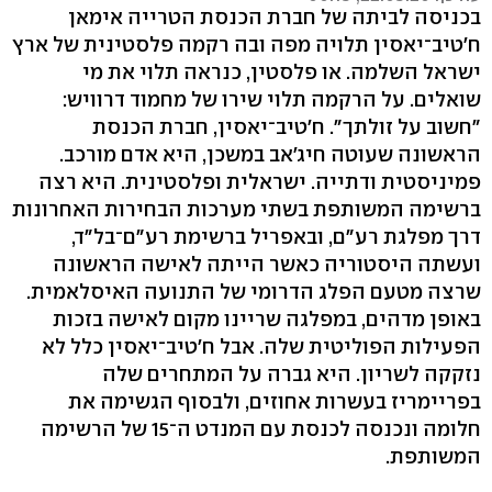
בכניסה לביתה של חברת הכנסת הטרייה אימאן
ח'טיב־יאסין תלויה מפה ובה רקמה פלסטינית של ארץ
ישראל השלמה. או פלסטין, כנראה תלוי את מי
שואלים. על הרקמה תלוי שירו של מחמוד דרוויש:
"חשוב על זולתך". ח'טיב־יאסין, חברת הכנסת
הראשונה שעוטה חיג'אב במשכן, היא אדם מורכב.
פמיניסטית ודתייה. ישראלית ופלסטינית. היא רצה
ברשימה המשותפת בשתי מערכות הבחירות האחרונות
דרך מפלגת רע"ם, ובאפריל ברשימת רע"ם־בל"ד,
ועשתה היסטוריה כאשר הייתה לאישה הראשונה
שרצה מטעם הפלג הדרומי של התנועה האיסלאמית.
באופן מדהים, במפלגה שריינו מקום לאישה בזכות
הפעילות הפוליטית שלה. אבל ח'טיב־יאסין כלל לא
נזקקה לשריון. היא גברה על המתחרים שלה
בפריימריז בעשרות אחוזים, ולבסוף הגשימה את
חלומה ונכנסה לכנסת עם המנדט ה־15 של הרשימה
המשותפת.