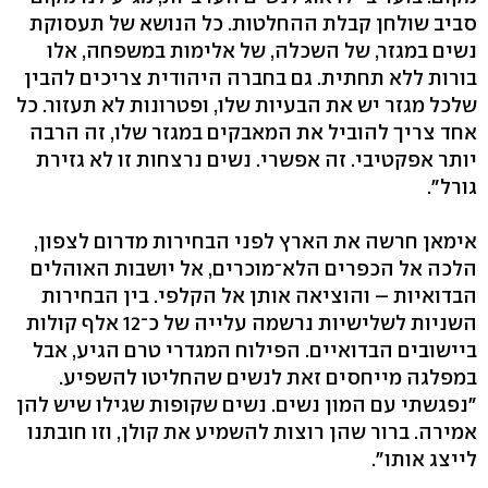
סביב שולחן קבלת ההחלטות. כל הנושא של תעסוקת
נשים במגזר, של השכלה, של אלימות במשפחה, אלו
בורות ללא תחתית. גם בחברה היהודית צריכים להבין
שלכל מגזר יש את הבעיות שלו, ופטרונות לא תעזור. כל
אחד צריך להוביל את המאבקים במגזר שלו, זה הרבה
יותר אפקטיבי. זה אפשרי. נשים נרצחות זו לא גזירת
גורל".
אימאן חרשה את הארץ לפני הבחירות מדרום לצפון,
הלכה אל הכפרים הלא־מוכרים, אל יושבות האוהלים
הבדואיות – והוציאה אותן אל הקלפי. בין הבחירות
השניות לשלישיות נרשמה עלייה של כ־12 אלף קולות
ביישובים הבדואיים. הפילוח המגדרי טרם הגיע, אבל
במפלגה מייחסים זאת לנשים שהחליטו להשפיע.
"נפגשתי עם המון נשים. נשים שקופות שגילו שיש להן
אמירה. ברור שהן רוצות להשמיע את קולן, וזו חובתנו
לייצג אותו".