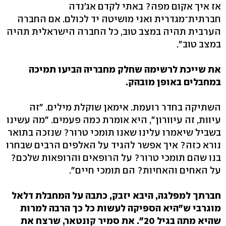
אז איך אקום מפה? באתי לקדם אג'נדה
חברתית־מגדרית ואני מושיטה יד לכולם. אם החברה
הערבית תהיה במצב טוב, כל החברה הישראלית תהיה
במצב טוב".
את שייכת לרשימה שחלק מחבריה הביעו תמיכה
במחבלים באופן מובהק.
השתיקה בחדר רועמת. אימאן שוקלת מילים. "זה
עיוות, זה עיוורון", היא אומרת כמה פעמים. "מה עשינו
בשביל שיאמרו עלינו שאנו תומכי טרור? שנזכה בתואר
נורא כזה? איך אפשר להגיד על האלפים הרבים שבחרו
בנו שהם תומכי טרור? על הרופאים והרופאות שלכם?
על האחים והאחיות? הם תומכי חיים".
חברתך למפלגה, היבא יזבק, כתבה על המחבלת דלאל
מוגרבי ש"היא הספיקה לעשות כל כך הרבה למרות
שהיא מתה בגיל 20". את סמיר קונטאר, שרצח את