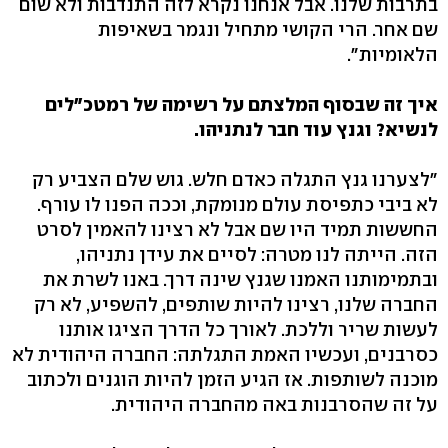
בתרבות שלנו. אבל אנחנו נקרא לזה התנדבות ולא שום
שם אחר. הרי הקושי מתחיל ונגמר בשאיפות
הלאומיות".
איך זה שבסוף המלצתם על רשימה של רמטכ"לים
לנשיא? וגנץ עוד חבר לנתניהו.
"לצערנו גנץ התגלה כאדם חלש. גוש שלם הצביע רק
לא ביבי כתפיסת עולם מנומקת, וככה הפנו לו עורף.
החששות תמיד היו שם אבל לא רצינו להאמין לסרט
הזה. הייתה לנו מטרה: לסיים את עידן נתניהו,
ובתמימותנו האמנו שגנץ שינה דרך. באנו לשרת את
החברה שלנו, רצינו להיות שותפים, להשפיע, לא רק
לעשות שריר וללכת. לאורך כל הדרך הציגו אותנו
כסרבנים, ועכשיו האמת התגלתה: החברה היהודית לא
מוכנה לשותפות. אז הגיע הזמן להיות הוגנים ולכתוב
על זה שהסרבנות באה מהחברה היהודית.