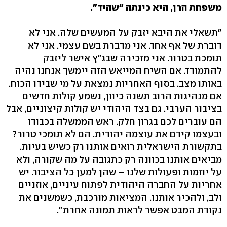
משפחת הרן, היא כינתה "שהיד".
"תשאלי את היבא יזבק על המעשים שלה. אני לא
דוברת של אף אחד. אני מדברת בשם עצמי. אני לא
תומכת בטרור. אני מזכירה שבג"ץ אישר ליזבק
להתמודד. אם השיח המייאש הזה יימשך אנחנו נהיה
באותו מצב. בסוף האחריות נמצאת על מי שבידו הכוח.
אם מנהיגות הרוב תשנה כיוון, נשמע קולות חדשים
בציבור הערבי. גם בצד היהודי יש קולות קיצוניים, אבל
הם עוברים לכם בגרון חלק. ראש הממשלה בכבודו
ובעצמו קידם את עוצמה יהודית. הם לא תומכי טרור?
בתקשורת הישראלית רואים אותנו רק כשיש בעיות.
מביאים אותנו בכוונה רק כתגובה על מה שקורה, ולא
על יוזמות ופעולות שלנו – שהן למען כל הציבור. יש
אחריות על החברה היהודית לפתוח עיניים, אוזניים
ולב, ולהכיר אותנו. המציאות מורכבת, כשמשנים את
נקודת המבט אפשר לראות תמונה אחרת".