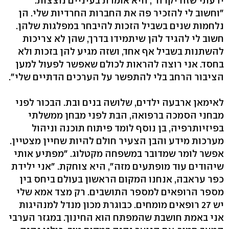
ידעתי שזה יקרה", היא אומרת בעיניים נוצצות.
"וחשוב לי להזכיר פה את החברות החרדיות שלי. הן
נלחמות שנים בשביל הזכות להיבחר במפלגות שלהן.
חשוב לי להגיד להן שיתמידו בדרך, שהן לא צריכות
להשתנות בשביל אף אחד, ושזה מגיע להן בזכות ולא
בחסד. אני רוצה להראות לכולם שאפשר לפעול למען
הציבור הרחב בלי להתפשר על הערכים הדתיים שלי".
לאימאן ארבעה ילדים, שלושה בנים ובת. הבכור לפני
מבחני הסמכה ברפואה, הבת לפני מבחן ממשלתי
בפיזיותרפיה, בן נוסף לומד פיתוח תוכנה וניהול
מערכות מידע והבן הצעיר חולם להיות שחיין מצטיין.
אפשר לומר שמדובר במשפחה מקטלוג. "מפתיע אותי
שיהודים עוד מופתעים מזה", היא צוחקת. "אני ילידת
כפר עראבה, אנחנו המקום הראשון בעולם ביחס בין
מספר הרופאים למספר התושבים. רק מצד אמא שלי
יש 27 רופאים מומחים. כבוגרת מכון מנדל למנהיגות
אני באמת חושבת שהמפתח הוא החינוך. במגזר הערבי