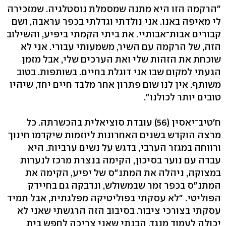
"הרקמה הזו היא מתנה שמסמלת נוסטלגיה. שמזכירה
לי מאיפה באנו. אני נולדתי וגדלתי בכפר עראבה, ושם
קבורים אבות־אבותיי. את ביתי הקמתי ביפיע, והשילוב
הזה, של הרקמה עם השיר, משמעותי עבורי. אני לא
שוכחת את הזהות שלי ואת הערכים שלי, אבל מזמן
הגעתי למקום שבו אני דוגלת בחיים. בשותפות. בטוב
משותף. אין לנו שום פתרון אחר מלבד חיים יחד, שיהיו
טובים יותר לכולנו".
ח'טיב־יאסין (56) עובדת סוציאלית בהכשרתה. כל
מרצה הוקדש בשנים האחרונות ליוזמות שיקדמו חינוך
ורווחה במגזר הערבי, בדגש על נשים ערביות. היא
עבדה עם נוער בסיכון, הקימה בנצרת מרכז לנערות
במצוקה, ניהלה את המתנ"ס של יפיע, הקימה את
המתנ"ס בכפר זמר שבמשולש, ונדבקה גם בחיידק
הפוליטי. "לא עסקתי בפוליטיקה מפלגתית, אבל תמיד
עסקתי בצורכי ציבור. בסיבוב הזה הרגשתי שאני לא
יכולה לעמוד מנגד. הבנתי שאני צריכה לחפש בית