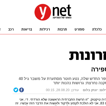
פירה
כמו גיבורי הספר החדש שלה, נטע חוטר מסתערת על משבר גיל 40
נה נחרצת: גרושות נהנות יותר
לום: יונתן בלום
עודכן: 28.08.20, 00:15
ה טיקטוֹק. "זו הרשת החברתית הראשונה שלא הורדתי. די, אני
מצטערת, אני בת 83, אני לא הולכת לקפוץ ולרקוד ולעשות את הדבר הזה עכשיו. זה