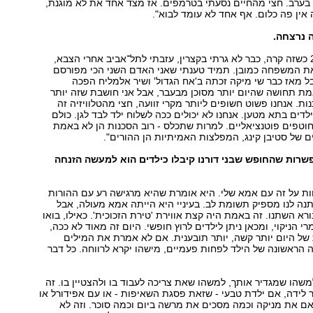
בערב. חצי מהחיים נסעתי בטרמפים. אז מצד אחד את לא מוגנת,
 אין פה כלום. אף אחד לא עומד לבוא".
 נרצחה.
"אני הייתי בת 26 כשזה קרה, כבר לא גרתי בקצרין, עזבתי לתל־אביב אחרי הצבא,
את המשפחה כמובן. תמיד טענתי שאני האדם השני הכי מפורסם
ל מאז כבר שי מיקה זכתה ב'אח הגדול' ושיר אלמליח הפכה
מת תחושה שהיום יותר מסוכן מבעבר, אבל אני חושבת שזה יותר
ת. אנחנו פשוט חשופים ליותר מקרי זוועה, חצי מהטלוויזיה זה
ילדים בתא מטען. אנחנו לא יכולים ככה לשלוח ילד לבד לגן. כולם
חוטפים פוטנציאליים. למרות שתכלס - רוב הסכנות הן לא באמת
ם של סטיבן קינג, המפלצות האמיתיות הן ההורים".
רות שהחופש שבני דורנו קיבלו כילדים הוא למעשה הזנחה
ות על זה עם אמא שלי. היא אומרת שהיא מרגישה רע עם ההורות
נה לנו מספיק תשומת לב. בעיניי היא הייתה אמא מעולה, אבל
רא השתנו. זה באמת היה קצת אווירת 'טירת הזכוכית'. כאילו, בואו
רי הניקוי, ומכאן ניתן לילדים לרוץ חופשי. היום זה מאוד לא ככה,
 של היום יותר קשה, יותר תובענית. אם לא אמרת את המילים
נה הראשונה של הילד לפחות פעמיים, מישהו יקרא לרווחה. כל דבר
שהו שמגדיר אותך, למשהו שאת צריכה לעבוד בו ולהצטיין בו. זה
לידה, אם ילדת טבעי - שזאת פסגת השאיפות - או עם אפידורל או
 אם את מניקה וכמה מסכים את מרשה ביום וכמה סוכר. וזה לא