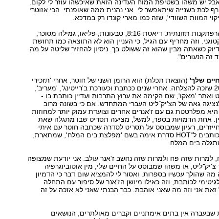
 אבל יש משהו בשטיפת המוח העדינה הזאת שאיכשהו עוזר לי לקום.
 לכת בשנייה שיתאפשר לי. אני נהנית ממה שאופנתי. הכי אזוטרי
וי המוות השוודי', שזה כמו מארי קונדו רק במדכא.
"אני חובבת גם הרפתקנות תזונתית. דיאטת 8:16, טבעונות, פליאו, גמילה מסוכר,
טוגני. וזה מחריף עם הגיל, כי העניין הוא לא התוצאה כמו תחושת
יוק כשאתה מבין שהוא זה ששולט בך. ניסיון להחזיר שליטה על מה
זה הנעורים".
יים שלך'
(הוצאת תכלת) הוא הרומן השני של חוטר, אחרי 'תזכירי
לי מי את' מ־2017 שזכה להצלחה. אחרי שנים ככתבת וכעורכת ב'רייטינג', 'מעריב',
ט ואתר 'מאקו', שם הקימה את ערוץ התרבות ועדיין כותבת בו -
ציגה גאה של הצ'יק־ליט העברי המתחדש. אם כי בשונה מרוב
היא מפלרטטת גם עם ז'אנרים אחרים וצועדת עמוק יותר למחוזות
. אחת הדמויות בספר, למשל, מציעה תסריט שבו מתגלה שאת
חייזרים, רעיון שמבוסס על תסריט לסדרה שכתבה חוטר עם איתי
ולדמן. היום הם כותבים ל־HOT סדרת אימה בשם 'מפלצת בים המלח', שמתארת,
תגלה בים המלח.
 למרות שזה פח ולמרות שזה נחשב ז'אנר עולב. אני יודעת שמצופה
צ'יק־ליט, או משהו שמבוסס על החיים שלי, מין אוטוביוגרפיה
מה שהולך עכשיו בספרות. ואסור לי להמציא שום דבר כי הדמיון
לגיטימי לכותבת, וזה כאילו מיושן הז'אנר של סיפור עם התחלה
זאת אני וזה מה שאני אוהבת. כבר הבנתי שאני לא אזכה על זה
 שבעברה אין בתים אימתניים וקברים מאולתרים, הנושאים