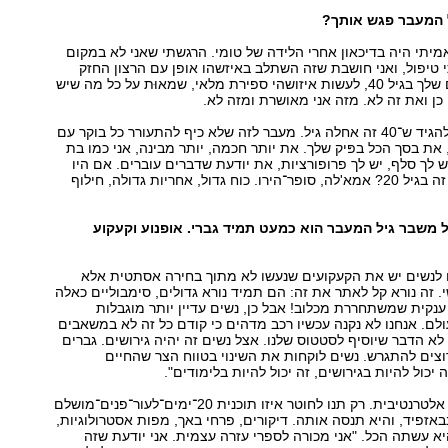
 המעבר פגש אותך?
יתי היה בדיכאון אחרי הלידה של טומי. הרגשתי שאני לא במקום
י טיפול, ואני חושבת שזה השתלב באיזשהו אופן עם הרצון החזק
לשנות את החיים שלך בגיל 40, לעשות איזושהי ספירת מלאי, שמאוּת על כל מה שיש
 כן ואת זה לא. מזה אני מאושרת ומזה לא.
"אבל אני חייבת להגיד ש־40 זה אחלה גיל. מעבר לזה שלא כיף להתעורר כל בוקר עם
את בסך הכל בפּיק שלך. את יותר חכמה, יותר מבינה, אני כמו בת
 יש לך סלף, יש לך פרופורציות, את יודעת שדברים עוברים. אם היו
נותנים לי את כל זה בגיל 20? אמא'לה, סופר־הירו. כוח גדול, אחריות גדולה, חילוף
ל משבר גיל המעבר הוא כמעט תמיד גברי. אופנוע וקעקוע
 לנשים יש את הקעקועים שנעשו לא מתוך בחירה אסתטית אלא
 זה נורא קל לאתר את זה: הם תמיד נורא גדולים, סימבוליים כאלה
 ענקית שמשתחררת מכלוב! אבל כן, נשים עדיין יותר מוגבלות
לם. אנחנו לא נקנה עכשיו רכב מדהים כי קודם כל זה לא במשאבים
 לא הדבר שיוסיף לסטטוס שלנו. אצל נשים זה יהיה גירושים. גברים
וצים להתגרש. נשים לוקחות את השינוי בטווח הצר שהחיים
יכול להיות בגירושים, זה יכול להיות בלימודים".
או בשיטת טיפול אלטרנטיבית. רק תנו לחוטר איזו תוכנית 20־ימים־לעור־פנים־מושלם
זפיד, והיא תנסה אותה. דיקורים, פרחי באך, מפות אסטרולוגיות,
יא עשתה הכל. "אני מכורה לספרי עזרה עצמית. אני יודעת שזה