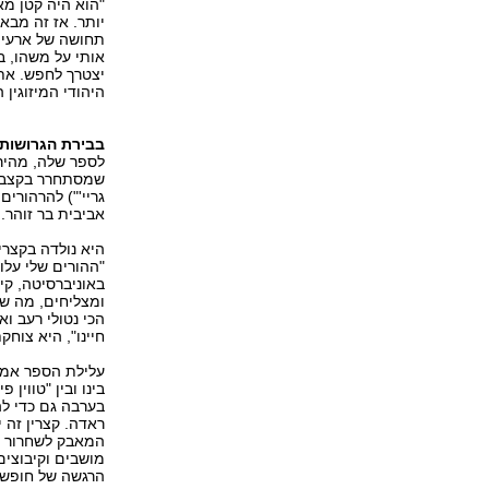
"הוא היה קטן מא
יותר. אז זה מבא
תחושה של ארעיות
אותי על משהו, ב
יצטרך לחפש. את
היהודי המיזוגין 
בבירת הגרושות,
לספר שלה, מהירה
שמסתחרר בקצב בל
גריי'") להרהורים
אביבית בר זוהר.
היא נולדה בקצרין
"ההורים שלי עלו
באוניברסיטה, קי
ומצליחים, מה של
הכי נטולי רעב ו
חיינו", היא צוחקת
עלילת הספר אמנ
בינו ובין "טווין
בערבה גם כדי לה
ראדה. קצרין זה י
המאבק לשחרור הא
הרגשה של חופש, 