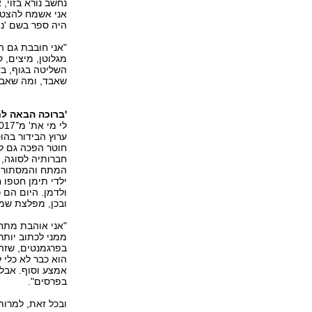
נחשב נורא בזוי,
אני אשמח להצטרף
היה ספר בשם 'ניק
מגלוטן, מיצים, ק
השליטה בגוף, בד
שאבד, ומה שאבד 
'ברוכה הבאה לח
ערוץ הבידור בהו
חוטר הפכה גם לנ
חברותיה לסוגה, 
המתח והמסתורין
ילדי תימן חטפו 
ובכן, מפלצת שמ
"אני אוהבת מתח,
ממני לכתוב יותר 
בפרגמנטים, שזה 
הוא כבר לא כלי 
אמצע וסוף. אבל 
בפרסים".
ובכל זאת, למרות