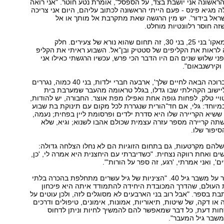
ראשונה אני יושבת בצד, על הספסל", אומרת נטע חוטר. "אני רואה
מגיא פינס - פעם הייתי הראשונה לכתוב עליהם, היום אני צריכה
ראל בידור'. יש מין הרגשה שאת מתקרבת אל מותך או אל
זה חוסר רלוונטיות מוחלט.
"הקולגות שלי ב'מאקו' בני 25, בני 30, זה תחום שהוא נורא של צעירים. חלק
לראות את הקליפים של סטטיק ובן־אל. השבוע ראיתי את הקליפ
י שלוש שנים הם היו הדבר הכי פרש, עכשיו הרגשתי כאילו אני
וקירשנבאום".
בספרה החדש, 'ברוכה הבאה לחיים שלך', ארבעה חברי ילדות, בני 40 כמוה, נגררים
יישוב הקהילתי שבו גדלו, בגלל טראומה מהעבר שמערבת בית
ויי טלק, לפחות גופה אחת ואפילו מפת אוצר. החבורה, יש להודות,
יוחד: גלי, אם חד־הורית שנגררת לכל מקום עם תינוקת בת שבוע
 ששיא הקריירה שלו היא סדרת ילדים ופרסומת ליין בפחית; נעמה,
תה קריירה מספר עזרה עצמית שכולם אהבו לשנוא; וגיא, שלא
סיפור שלו.
שלהם מקרטעות, גם בתחום הזוגיות הם לא נחלו הצלחה גדולה:
ם ואחת רווקה נצחית. "כשדיברתי עם היחצנית היא אמרה לי, 'כן,
ם', ואני אמרתי, 'רגע, זה ספר על הורות'".
או אולי בכלל ספר על משבר גיל 40. "הציניות של גיל עשרים מתחלפת בהכרה בלתי
 העולם, שהדרך המכובדת היחידה להתמודד איתה היא פיכחון
בת בספר. "אבל רוב בני הארבעים לא מסוגלים לזה, ולכן עוטים על
או דקה, של שיטות, תיאוריות, אמונות, אימונים, טיפולים ודרכים
חות דעת, כל דבר שמאפשר להם להמשיך לחיות וניתן לדחוס
משבר גיל המעבר".