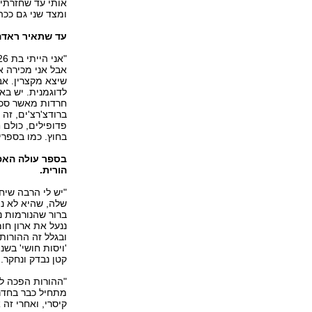
אותי עד שחזרתי 
ומצד שני גם ככה
עד שתאיר ראדה
אבל אני מכירה 
שיצא מקצרין. אב
לדוגמנית. יש בא
חרדות מאשר סכנו
ברודצ'רצ'ים, זה 
פדופילים, כולם 
בחוץ. כמו בספרי
בספר עולה האפש
הורית.
"יש לי הרבה שיח
שלה, שהיא לא נת
ברור שהנורמות נו
ננעל את ארון חומ
ובגלל זה ההורות
'ויסות חושי' בש
קטן נבדק ונחקר.
"ההורות הפכה למ
מתחיל כבר בחדר 
קיסרי, ואחרי זה