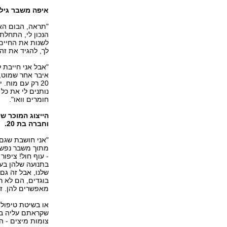
איפה משבר גיל
"תראה, הבום האמ
הנכון לי, התחלת
לך, להגיד את זה
איבר אחר שמוט, 
20 רק עם מוח.
חומרים וואו".
הייצוג המוכר ש
וחברה בת 20.
"אני חושבת שגם
מתוך משבר נפשי.
- עוף חול! ציפור
בתנועה שלהן בעו
שלנו, אבל זה גם
בוגדים, הם לא ר
מאפשרים להן. זה 
שקראתם עליה בבא
צומות מיצים - ה