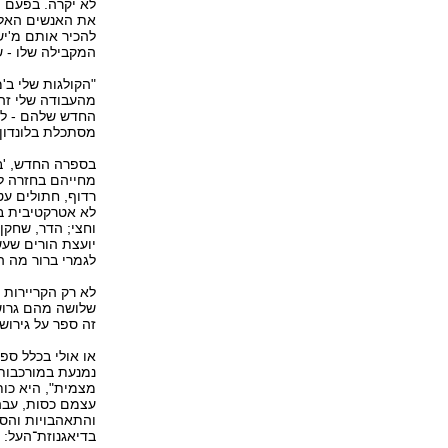
לא יקרה. בפעם ה
את האנשים האלה 
להכיר אותם מ'יש
המקבילה שלו - ש
מהעבודה שלי זה 
החדש שלהם - לפנ
מסתכלת בלונדון 
מחייהם בחזרה ל
רדוף, חתולים עט
לא אטרקטיבית במ
וחצי; הדר, שחקן
יועצת הורים שעש
לגמרי ברור מה ה
לא רק הקריירות 
שלושה מהם גרושי
זה ספר על גירושי
נמנעת במורכבות
מצמית", היא כות
עצמם כסות, עבה 
והתאהבויות והס
בדיאגנוזת־העל: 