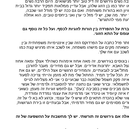
ה נשים גירושים זה דיל טוב יותר מנישואים. היום הרבה נשים
 יותר כמו בן הזוג שלהן, אבל עדיין ממלאות תפקיד יותר גדול בבית
ויון הוא בהורות משותפת. ואם גם ככה יש לך מודל זוגי שכבה,
ותר. מה שכן, יש לי מזל כי ערן ואני ביחסים טובים, הוא אחלה
דעת ממי להתגרש".
ת על ההפרדה בין הורות לזוגיות לכסף. ועל כל זה נוסף גם
ומס על התא הזוגי.
תר פרל כתבה על הפרדוקס הזה שבין אינטימיות משפחתית ובין
כשאתה מקים עם מישהו משפחה, אז לשכב איתו מרגיש קצת כמו
 לשכב עם אח שלך.
בונוסים בגירושים, זה מאה אחוז אימהות כשהילד אצלך ומאה אחוז
צל האבא. יתרונות אדירים. אבל יש גם מחירים: מעבר לחורבן
מתל־אביב לגבעתיים, והמחירים הרגשיים אצל הילדים, יש גם את
. הכל עלייך תמיד. החתול שלי מת לא מזמן והייתי צריכה לסעוד
 איזה פקק חשמל שלמטה כבר שבועיים כי אני לא מצליחה לגייס
חשמלאי. וברור שאני גם נתונה יותר להסגברה ולרמייה של אנשי
הם מבינים שאין בסביבה 'בעלך'. גם לחפש זוגיות זה מעפן. כשאני
איזה קיופיד או טינדר אני מדמיינת את עצמי נמדדת ומודדת,
י שלא בהכרח תתאים לזו שיש לי על עצמי, וכרגע לא בא לי על זה.
רים מסוימים יש גם מחיר תדמיתי, אבל גבעתיים זו בירת הגרושות,
ות".
לה אם גירושים זה תורשתי. יש לך מחשבות על ההשפעה של זה