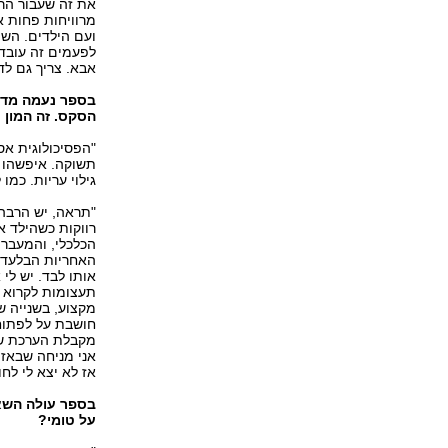
את זה שעבור הרב
מרוויחות פחות או
ועם הילדים. השו
לפעמים זה עובד י
אבא. צריך גם ל
בספר נעמה מדבר
הסקס. זה המון ע
"הפסיכולוגית אס
תשוקה. איפשהו 
גילוי עריות. כמו
"תראה, יש הרבה 
רווקות כשהילד א
הכלכלי, והמעבר 
האחריות הבלעדית
אותו לבד. יש לי
תעצומות לקרוא ל
מקצוע, בשנייה ש
חושבת על לפתוח 
מקבלת הערכת שוו
אני מניחה שבאזו
אז לא יצא לי לחו
בספר עולה השא
על טומי?