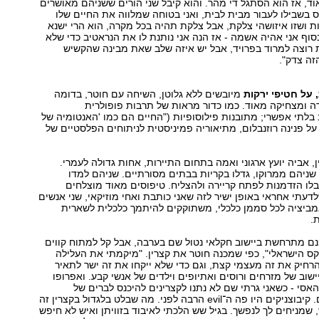
וד, אז הוא הסתגל די מהר. והוא קיבל שני הורים ששניהם מאושרים
ס בשבילו לעבור מבית לבית, ואני בטוחה שמלווה את החיים שלו
 ושזו איזושהי צלקת, אבל צלקת תהיה בכל מקרה, הוא הרי ישנא
סוף אני אהיה אשמה - אז הנה אני נותנת לו את הנראטיב כדי שלא
 רוצה למרוד בפרויד, אבל יש איזה שלב שאת מבינה שהקשיש
הזה צדק".
 על חטיפי ירקות
מיובשים ללא גלוטן, השיחה עם חוטר, בדומה
 ומצחיקה מאוד. כמו כדור מראות של תרבות פופולרית
תי אפשרי; מתובנות פילוסופיות ("החיים הם כמו 'האנטומיה של
 על פנינה רוזנבלום, מתיאוריה פמיניסטית לניתוחים הפלסטיים של
, אביה יועץ ארגוני ואמה בתחום התיירות, אחות גדולה לעמרי.
 שניהם ממרוקו, גדלו בקריות בבתים מסורתיים. שניהם למדו
בלו הזדמנות לפתח קריירה ולהצליח. טיפוסים מאוד מוצלחים
דעתי אחראי באופן ישיר לזה שאני כותבת ואחי מוזיקאי, שני אנשים
אמביציה לכל סממן כלכלי, משתוקקים להיתמך כלכלית לשארית
.
ם מתרחשת ביישוב חקלאי נטול שם בערבה, אבל קל למתוח קווים
 פיקס הישראלי", כפי שמכנה חוטר את קצרין. "מיקמתי את העלילה
רחיק את זה מעצמי קצת, וגם כדי שלא ייקחו את זה ישר לתאיר
ישוב של מזרחים ורוסים ואתיופים וילדים של אנשי קבע. ואפרופו
סי - כשאני גרתי שם לא נתנו לקצרינים להיכנס לברים של
מושבים וקיבוצים. קיבוצניקים היו פה ה־evil הרבה לפני. מה שבלט בלגדול בקצרין זה
שמניחים לך לנפשך. בגיל שש הלכתי לאיבוד בזוויתן ואיש לא חיפש