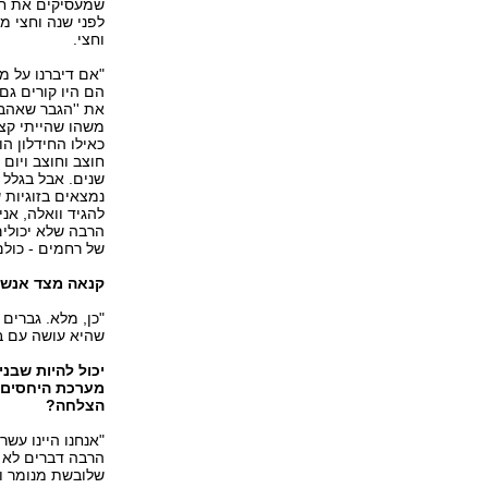
שמעסיקים את חו
לפני שנה וחצי מע
וחצי.
"אם דיברנו על מ
הם היו קורים גם 
את ''הגבר שאהבת
משהו שהייתי קצת
כאילו החידלון ה
חוצב וחוצב ויום
שנים. אבל בגלל 
נמצאים בזוגיות 
להגיד וואלה, אני
הרבה שלא יכולים.
של רחמים - כולם 
קנאה מצד אנשי
"כן, מלא. גברים 
שהיא עושה עם בעל
יכול להיות שבנ
מערכת היחסים –
הצלחה?
"אנחנו היינו עש
הרבה דברים לא מ
שלובשת מנומר ומ