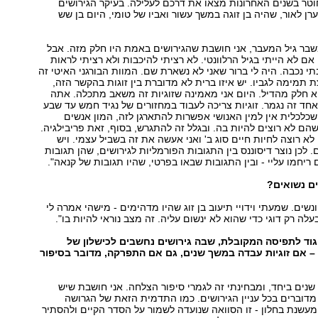
טר בשנים האחרונות מצאו את דרכם לעלילה. בעיקר הגירושים
רן לאור, שהיה בן זוגה במשך עשור ואביו של טומי, היום בן שש
שבר גיל המעבר, אני חושבת שהגירושים באמת היו חלק מזה. אבל
אם לא הייתי בגיל הרלוונטי. לא רציתי להיכבות ולא רציתי לראות
י נכבה. היה לי ברור שאני לא נשארת שם. המוות הבורגני האיטי זה
 תמימה לגביו. יש איזו ברית לא מדוברת בין זוגות בהקשר הזה,
וא חלק מהדיל. היום אני מאמינה שזוגיות זה משאב מתכלה. אתה
 אחד זה נגמר. זוגיות צריכה לעבוד במחזורים של נגיד חמש עד שבע
שכלכלית אין למין האנושי אפשרות להתארגן לזה, המון אנשים
שהם לא רוצים להיות בה. ובגלל זה להתגרש, בסוף, זאת פריבילגיה.
 לא רוצה לחיות חיים סוג ב' ואני אעשה את זה בשביל עצמי. ויש
 לכן נוצר דיסוננס בין התגובות הפורמליות לגירושים, שהן תגובות
ריחמו עליי - ובין התגובות שבאו בפרטי, שהיו תגובות של קנאה".
ם נשואים?
ונשים. שמעתי וידויי תיעוב בן זוג שהיו מדהימים - מישהי אמרה לי
ה רק דוגי כדי שהוא לא ינשום עליה. זה מצב נוראי להיות בו".
יגוד לתפיסה המקובלת, שבה גירושים נחשבים לכישלון של
 אם זוגיות עבדה במשך שנים, גם אם התפרקה, מדובר בסיפור
ר שנים ביחד, ומבחינתי זה לגמרי סיפור הצלחה. אני חושבת שיש
דוברים בכל עניין הגירושים. כמו התדמית הזאת של הגרושה
עשנת בחלון - זו הסוואה שנועדה לשמור על הסדר הקיים ולהסתיר