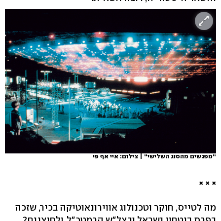
“מפגשים מהסוג השלישי“ | צילום: איי אף פי
× × ×
מה לטייס, חוקר וטכנולוג אווירונאוטיקה בכיר, שזכה
בפרס ביטחון ישראל ובצל"ש הרמטכ"ל, ולחוצנים?