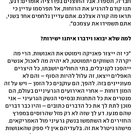
חבר'ה, תספרו. אבל החוצנים בפדרציה אומרים: רגע,
תנו קודם להרגיע את הרוחות, אל תפרסמו עדיין כי
תראו מה קורה אצלכם. אתם עדיין נלחמים אחד בשני,
אתם תשמידו את עצמכם".
למה שלא יבואו וידברו איתנו ישירות?
"כי זה ייצור פאניקה וימוטט את האנושות. הרי מה
יקרה? השווקים יתמוטטו, לא יהיה מה לאכול, אנשים
ייהפכו לקניבלים, בתי החולים יושבתו, כל היצרים
האפלים ייצאו, זה עלול להיות הסוף – והם לא
מעוניינים בזה. להפך, הם עוקבים כל הזמן – ויש על זה
המון דוחות – אחרי האירועים הגרעיניים בעולם, הם
מנטרים את כל התחנות ובסיסי הנשק הגרעיני – אני
מוכן לתת לך את כל הדברים כתובים – והיו כבר דברים
שהם מנעו. דע לך שזה לא רק מזל שהרוסים במפרץ
החזירים לא השתמשו בנשק גרעיני מול האמריקאים.
מישהו ניטרל את זה. בלעדיהם אין לי ספק שהאנושות