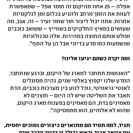
אפלה – 25 אחוז מהיקום זה חומר אפל – שמאפשרת
לעוות את הזמן־מרחב ולהגיע בכלום זמן לגלקסיות
אחרות. אתה יכול ליצור חור שחור זעיר – זה, אגב, מה
שעושים במאיץ החלקיקים בשווייץ – ששואב כוכבים
ופולט אותם החוצה במהירות. אלה טכנולוגיות
שנשמעות כמו מדע בדיוני אבל הן על הסף".
ומה יקרה כשהם יגיעו אלינו?
"האנושות תתחבר למארג של היקום, וברגע שנתחבר,
המדע שלנו יקפוץ באלפי שנים, נהיה מסוגלים
לאנטי־גראוויטי, נוכל לנוע בין מערכות כוכבים, הדת
תאבד את השליטה שיש לה היום – חוצנים לא
מאמינים בדת, הם מאמינים בפענוח מארג היקום,
שהוא לא אלוהים, הוא מתמטיקה".
תגיד, למה תמיד הם מתוארים כיצורים נמוכים יחסית,
עם צוואר ארוך וראש גדול? זו בדיוק הדרך שבה