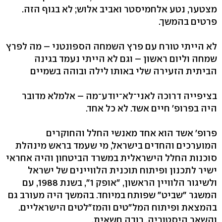
מצטער, נטע אלחמיסטר ואביב אלוש; לא בגוף הזה.
פרטים בהמשך.
לא הייתי טורח עם פרץ השמחה הספונטני – מה לפרץ
שמחה וליום ראשון – וגם לא הייתי נעמד בגינה
הביתית הזעירה שלי באותו לילה ובוהה בשמיים
בציפייה דרוכה לאני־לא־יודע־מה – אלמלא מדובר
היה בפרופ' חיים אשד. לא כל אחד.
פרופ' אשד הוא אחד מאנשי החלל והחוקרים
המוערכים והחדים בישראל, מי שעמד בראש מינהלת
סוכנות החלל הישראלית במשרד הביטחון והיה אחראי
ישיר לתכנון ופיתוח תוכנית הלוויינים של ישראל
ולשיגור הלוויין הראשון, "אופק 1", בשנת 1988, עם
המשגר "שביט" שפותח במיוחד. בהמשך היה מעורב גם
בהמצאת ופיתוח המל"טים והמז"לטים הישראליים.
והשאר היסטוריה, רובה חשאית.