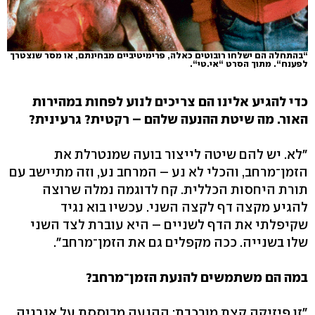
“בהתחלה הם ישלחו רובוטים כאלה, פרימיטיביים מבחינתם, או מסר שנצטרך
לפענח“. מתוך הסרט “אי.טי“.
כדי להגיע אלינו הם צריכים לנוע לפחות במהירות
האור. מה שיטת ההנעה שלהם – רקטית? גרעינית?
"לא. יש להם שיטה לייצור בועה שמנטרלת את
הזמן־מרחב, והכלי לא נע – המרחב נע, וזה מתיישב עם
תורת היחסות הכללית. קח לדוגמה נמלה שרוצה
להגיע מקצה דף לקצה השני. עכשיו בוא נגיד
שקיפלתי את הדף לשניים – היא עוברת לצד השני
שלו בשנייה. ככה מקפלים גם את הזמן־מרחב".
במה הם משתמשים להנעת הזמן־מרחב?
"זו פיזיקה קצת מורכבת; ההנעה מבוססת על אנרגיה