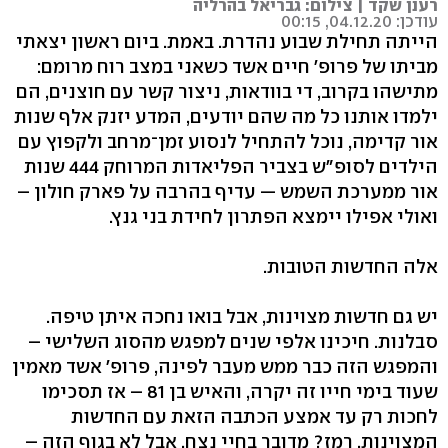
רענן שקד | צילום: גבריאל בהרליה
עודכן: 04.12.20, 00:15
הייתה תחילת שבוע נהדרת. באמת. ביום ראשון יצאתי
מביתו של פרופ' חיים אשד כשאני במצב רוח מרומם:
מתישהו בקרוב, די בוודאות, ניצור קשר עם חוצנים, הם
ילמדו אותנו כל מה שהם יודעים, המדע יזנק אלף שנות
אור קדימה, נוכל להתחיל לנסוע זמן־מרחב ולקפוץ עם
הילדים לסופ"ש בצביר הפליאדות המרוחק 444 שנות
אור ממערכת השמש — עדיף בהרבה על פארק חולון –
ואולי אפילו יימצא הפתרון לחידת בני גנץ.
אלה החדשות הטובות.
יש גם חדשות מצוינות, אבל בואו נחכה איתן טיפה.
סבלנות. חיכינו אלפי שנים למפגש מהסוג השלישי –
והמפגש הזה כבר ממש מעבר לפינה, פרופ' אשד מאמין
שעוד בימי חייו זה יקרה, והאיש בן 81 – אז תסכימו
לחכות רק עד אמצע הכתבה הזאת עם החדשות
המצוינות. רמז? מדובר בחיי נצח, אבל לא בגוף הזה –