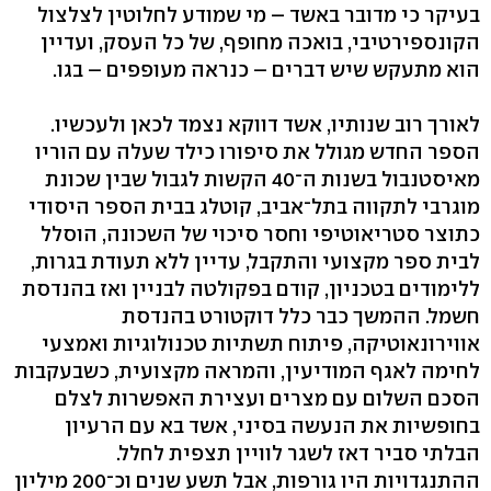
בעיקר כי מדובר באשד – מי שמודע לחלוטין לצלצול
הקונספירטיבי, בואכה מחופף, של כל העסק, ועדיין
הוא מתעקש שיש דברים – כנראה מעופפים – בגו.
לאורך רוב שנותיו, אשד דווקא נצמד לכאן ולעכשיו.
הספר החדש מגולל את סיפורו כילד שעלה עם הוריו
מאיסטנבול בשנות ה־40 הקשות לגבול שבין שכונת
מוגרבי לתקווה בתל־אביב, קוטלג בבית הספר היסודי
כתוצר סטריאוטיפי וחסר סיכוי של השכונה, הוסלל
לבית ספר מקצועי והתקבל, עדיין ללא תעודת בגרות,
ללימודים בטכניון, קודם בפקולטה לבניין ואז בהנדסת
חשמל. ההמשך כבר כלל דוקטורט בהנדסת
אווירונאוטיקה, פיתוח תשתיות טכנולוגיות ואמצעי
לחימה לאגף המודיעין, והמראה מקצועית, כשבעקבות
הסכם השלום עם מצרים ועצירת האפשרות לצלם
בחופשיות את הנעשה בסיני, אשד בא עם הרעיון
הבלתי סביר דאז לשגר לוויין תצפית לחלל.
ההתנגדויות היו גורפות, אבל תשע שנים וכ־200 מיליון