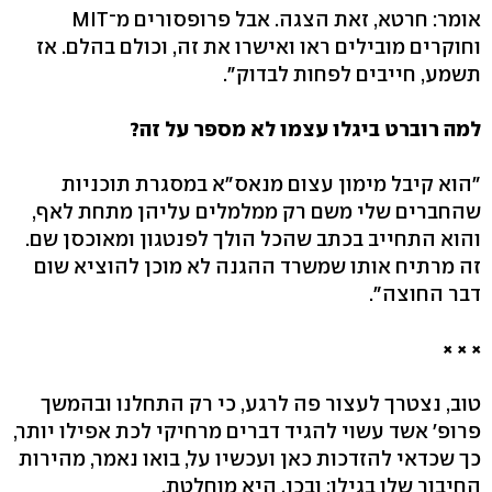
אומר: חרטא, זאת הצגה. אבל פרופסורים מ־MIT
וחוקרים מובילים ראו ואישרו את זה, וכולם בהלם. אז
תשמע, חייבים לפחות לבדוק".
למה רוברט ביגלו עצמו לא מספר על זה?
"הוא קיבל מימון עצום מנאס"א במסגרת תוכניות
שהחברים שלי משם רק ממלמלים עליהן מתחת לאף,
והוא התחייב בכתב שהכל הולך לפנטגון ומאוכסן שם.
זה מרתיח אותו שמשרד ההגנה לא מוכן להוציא שום
דבר החוצה".
× × ×
טוב, נצטרך לעצור פה לרגע, כי רק התחלנו ובהמשך
פרופ' אשד עשוי להגיד דברים מרחיקי לכת אפילו יותר,
כך שכדאי להזדכות כאן ועכשיו על, בואו נאמר, מהירות
החיבור שלו בגילו; ובכן, היא מוחלטת.