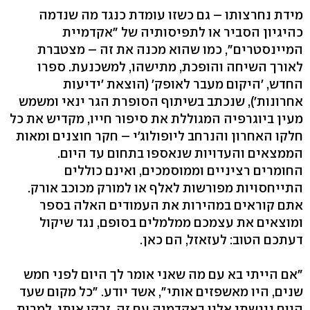
מידת נחרצותו – גם כשזו עומדת כנגד מה שנדמה
כהיגיון הסביר או לתפיסותיה של "אקדמיית
המיינסטרים", כמו שהוא מכנה את זה – מצטברת
לאורך השיחה והופכת, מתישהו, למשכנעת. ספרו
החדש, 'היקום מעבר לאופק' (הוצאת 'ידיעות
אחרונות'), שנכתב בשיתוף הסופרת הגר ינאי ומשמש
מעין ביוגרפיה המגוללת את סיפור חייו, מקדיש את כל
חלקו האחרון והנרחב ליופולוג'י – חקר חוצנים ומאות
הממצאים והעדויות שנאספו בתחום עד היום.
החומרים רציניים וממוסמכים, ואינם כוללים
התייחסויות מפורשות לאלף או למורק מכוכב אורק.
אתם קוראים במהירות את העמודים האלה בספר
ומוצאים את עצמכם ממלמלים בסופם, נגד שיקול
דעתכם הטוב: לעזאזל, הם כאן.
"אם הייתי בא עם מה שאני אומר לך היום לפני חמש
שנים, היו מאשפזים אותי", אשד יודע. "כל מקום שעד
היום ניגשתי אליו באקדמיה עם זה, זרקו אותי. למרות