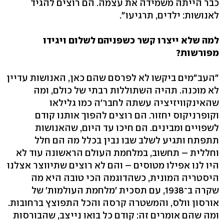
כבר הייתה משמידה את עצמה. הם רוצים להגיד
לאנושות: ילדים, תרגיעו".
למה שלא ייצרו קשר כשפניהם לשלום ויגידו
מפורשות?
"העב"מים ביקשו לא לפרסם שהם כאן, האנושות עדיין
לא מוכנה. תהיה השתוללות רבתי של כולם, ומה
שהאינקוויזיציה עשתה לחבר'ה כמו גלילאו
וקופרניקוס יחזור. הם רוצים להפוך אותנו קודם
לשפויים ומבינים. הם חיכו עד היום, שהאנושות
תתפתח ותגיע לשלב שבו נבין בכלל מה הם חלל
וחללית – תחשוב, במלחמת העולם הראשונה עוד לא
היו לנו אפילו מטוסים – והם לא רוצים שתיווצר אצלנו
היסטריה המונית, כשהדוגמה הכי טובה היא מה
שקרה ב־1938, עם תסכית 'מלחמת העולמות' של
אורסון וולס, והמשטרה קרסה והכל התפוצץ ברחובות.
ומה שהם אומרים זה: קודם כל בואו נייצב, שהבורסות