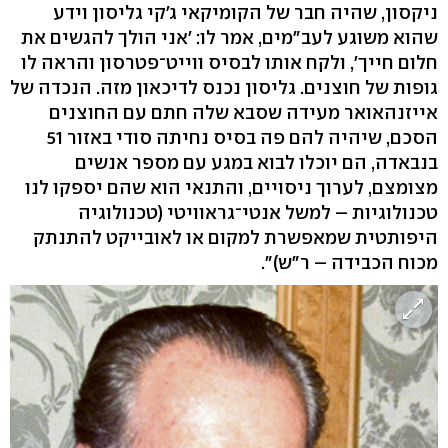
ניקסון, שהיה חבר של הקומיקאי ג'קי גליסון וידע
שהוא משוגע לעב"מים, אמר לו: 'אני הולך להגשים את
חלום חייך', ולקח אותו לבסיס ווייט־פטרסון והראה לו
גופות של חוצנים. גליסון נכנס לדיכאון מזה. הנכדה של
אייזנהאואר מעידה שסבא שלה חתם עם החוצנים
הסכם, שיהיה להם פה בסיס נחיתה סודי באזור 51
בנבאדה, הם יוכלו לבוא במגע עם מספר אנשים
מצומצם, לערוך ניסויים, והתנאי הוא שהם יספקו לנו
טכנולוגיות – למשל אנטי־גראוויטי (טכנולוגיה
היפותטית שמאפשרת למקום או לאובייקט להתנתק
מכוח הכבידה – ר"ש)".