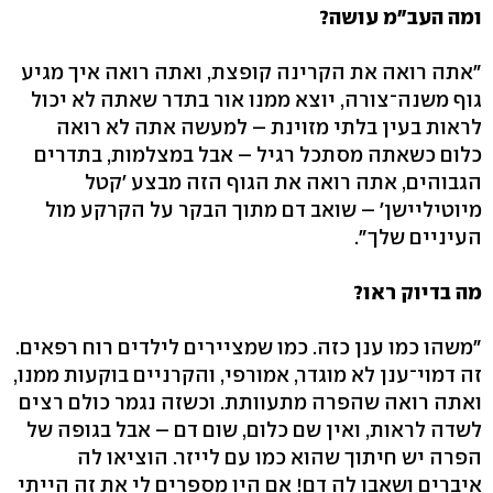
ומה העב"מ עושה?
"אתה רואה את הקרינה קופצת, ואתה רואה איך מגיע
גוף משנה־צורה, יוצא ממנו אור בתדר שאתה לא יכול
לראות בעין בלתי מזוינת – למעשה אתה לא רואה
כלום כשאתה מסתכל רגיל – אבל במצלמות, בתדרים
הגבוהים, אתה רואה את הגוף הזה מבצע 'קטל
מיוטיליישן' – שואב דם מתוך הבקר על הקרקע מול
העיניים שלך".
מה בדיוק ראו?
"משהו כמו ענן כזה. כמו שמציירים לילדים רוח רפאים.
זה דמוי־ענן לא מוגדר, אמורפי, והקרניים בוקעות ממנו,
ואתה רואה שהפרה מתעוותת. וכשזה נגמר כולם רצים
לשדה לראות, ואין שם כלום, שום דם – אבל בגופה של
הפרה יש חיתוך שהוא כמו עם לייזר. הוציאו לה
איברים ושאבו לה דם! אם היו מספרים לי את זה הייתי