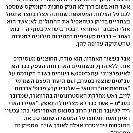
אשד הוא בשום דרך לא הגיק מחנות הקומיקס שמספר
לכם על הצלחת המעופפת שנחתה אצלו בחצר אתמול
בצהריים בדיוק כשהאכיל את החתולים. לא; אשד הוא
אולי המבוגר האחראי הבכיר בישראל בענף ה – בואו
נאמר – דברים מעופפים במהירות סילונית למטרות
שהשתיקה עדיפה להן.
אבל בעשור האחרון, הוא מודה, החוצנים מעסיקים
אותו ללא הרף, ובשנתיים האחרונות העסק כבר הפך
לאינפלציוני; עם כ־6,000 דיווחים בשנה הקודמת על
עב"מים שנצפו במערב, ועם תיעוד העצם השמימי
"אומואמואה" בהוואי – שלגביו קבע פרופ' אברהם
לייב, ראש מחלקת האסטרונומיה בהרווארד, שמדובר
בעב"מ – אשד כבר לא מצליח להתאפק. "אפילו הארי
ריד, לשעבר מנהיג הרוב בסנאט האמריקאי, נתן עכשיו
ראיון ואמר: תלחצו על הממשלה שתפרסם את
ההוכחות שהצטברו אצלה לאורך שנים. מספיק זה
מספיק".