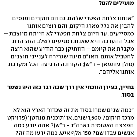
מועילים להם?
"אנחנו צלחת הפטרי שלהם. גם הם חוקרים ומנסים
להבין את כלל מארג היקום, והם רוצים אותנו
כמסייעים. עד היום צלחת הפטרי לא הייתה מיוצבת –
אבל ההערכה היא שאנחנו מגיעים לשלב הזה: הדת
מקבלת את קיומם – הוותיקן כבר הודיע שהוא רוצה
להטביל אותם; האו"ם מינה שגרירה לענייני חוצנים
(מולן עותמאן – ר"ש); הקורונה הרגיעה הכל ומקרבת
אותנו אליהם".
בחייך, בעידן הנוכחי אין דרך שבה דבר כזה היה נשמר
בסוד
.
"כמה שנים שמרו בסוד את זה שכדור הארץ הוא לא
מרכז היקום? 1,500 שנים. או 'תוכנית מנהטן' (פרויקט
הפצצה האטומית בארה"ב - ר"ש)? אתה יודע כמה
אנשים עבדו שם? 150 אלף איש. כמה ידעו מה זה?