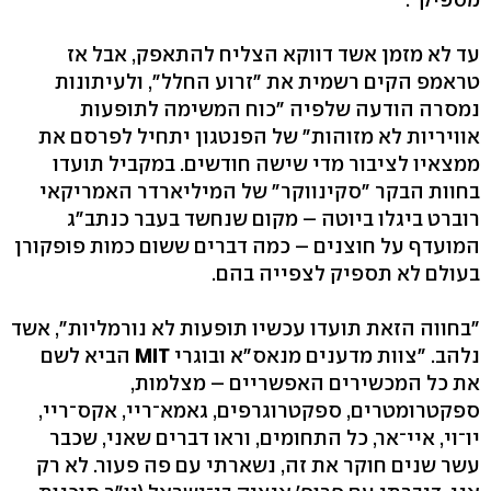
עד לא מזמן אשד דווקא הצליח להתאפק, אבל אז
טראמפ הקים רשמית את "זרוע החלל", ולעיתונות
נמסרה הודעה שלפיה "כוח המשימה לתופעות
אוויריות לא מזוהות" של הפנטגון יתחיל לפרסם את
ממצאיו לציבור מדי שישה חודשים. במקביל תועדו
בחוות הבקר "סקינווקר" של המיליארדר האמריקאי
רוברט ביגלו ביוטה – מקום שנחשד בעבר כנתב"ג
המועדף על חוצנים – כמה דברים ששום כמות פופקורן
בעולם לא תספיק לצפייה בהם.
"בחווה הזאת תועדו עכשיו תופעות לא נורמליות", אשד
נלהב. "צוות מדענים מנאס"א ובוגרי
MIT
הביא לשם
את כל המכשירים האפשריים – מצלמות,
ספקטרומטרים, ספקטרוגרפים, גאמא־ריי, אקס־ריי,
יו־וי, איי־אר, כל התחומים, וראו דברים שאני, שכבר
עשר שנים חוקר את זה, נשארתי עם פה פעור. לא רק