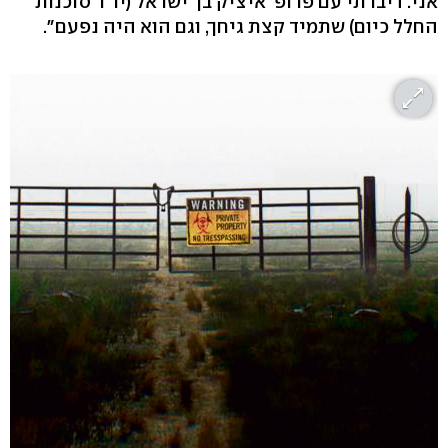
אני. דיברתי עם פרופ' איציק בן־ישראל (יו"ר סוכנות
החלל כיום) שתמיד קצת גיחך, וגם הוא היה נפעם".