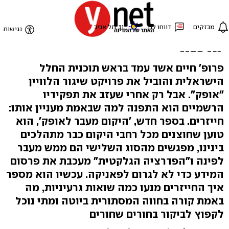
"העב"מים ביקשו לא לפרסם
שהם כאן, האנושות עדיין לא
מוכנה"
פרופ' חיים אשד עמד בראש תוכנית החלל
הישראלית והוביל את פרויקט שיגור הלוויין
"אופק". אבל רק אחרי שעזב את תפקידיו
הרשמיים הוא התפנה למה שבאמת מעניין אותו:
חייזרים. בספר חדש, 'היקום מעבר לאופק', הוא
טוען שחוצנים מכל רחבי היקום כבר מתהלכים
בינינו, מפגשים מהסוג השלישי הם ממש מעבר
לפינה ו"הפדרציה הגלקטית" מעכבת את פרסום
המידע כדי לא לגרום לפאניקה. עכשיו הוא מספר
איך החייזרים מנעו כמה שואות גרעיניות, מה
באמת קורה בחווה המסתורית ביוטה ומתי נוכל
לקפוץ לביקור בחורים שחורים