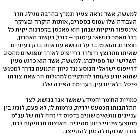
למעשה, אשד נראה צעיר ונמרץ בהרבה מגילו. חדר
העבודה שלו עמוס בספרים, אותות הוקרה ובעיקר
אינספור תיקיות שבהן הוא מאכסן בקפדנות יקית כל
בדל מאמר בנושאי עיסוקו – כולל, בעשור האחרון,
חוצנים. והוא מדבר על הנושא עם אותו ברק בעיניים
שאיתו מתרוצץ ריצ'רד דרייפוס לאורך 'מפגשים מהסוג
השלישי' של ספילברג. למעשה, אשד הוא כרגע מעין
דרייפוס ישראלי הנוסע נגד כיוון התנועה בדרך למפגש
שהוא יודע שעומד להתקיים למרגלות הר שאת צורתו
פיסל, בלא־יודעין, בערימת הפירה שלו.
כמויות החומר והמידע שאשד אגר בנושא, לצד
התלהבותו הכמעט ילדית, גורמות לו, לא פעם, לזגזג בין
עניינים ונושאים שונים בדפוס די זהה לזה של עב"מ
ממוצע: שינויי כיוון מהירים, תאוצות מרחיקות לכת,
צורה שלוקח לה זמן להתייצב.