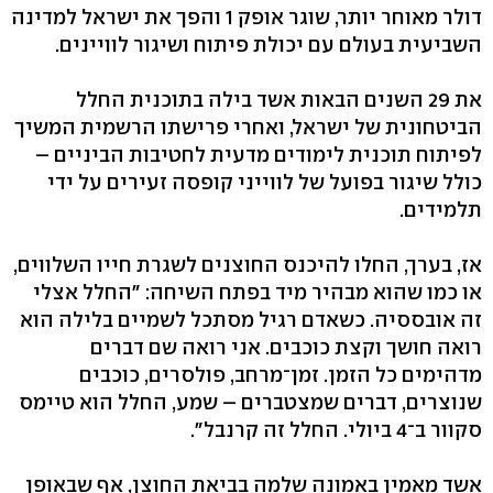
דולר מאוחר יותר, שוגר אופק 1 והפך את ישראל למדינה
השביעית בעולם עם יכולת פיתוח ושיגור לוויינים.
את 29 השנים הבאות אשד בילה בתוכנית החלל
הביטחונית של ישראל, ואחרי פרישתו הרשמית המשיך
לפיתוח תוכנית לימודים מדעית לחטיבות הביניים –
כולל שיגור בפועל של לווייני קופסה זעירים על ידי
תלמידים.
אז, בערך, החלו להיכנס החוצנים לשגרת חייו השלווים,
או כמו שהוא מבהיר מיד בפתח השיחה: "החלל אצלי
זה אובססיה. כשאדם רגיל מסתכל לשמיים בלילה הוא
רואה חושך וקצת כוכבים. אני רואה שם דברים
מדהימים כל הזמן. זמן־מרחב, פולסרים, כוכבים
שנוצרים, דברים שמצטברים – שמע, החלל הוא טיימס
סקוור ב־4 ביולי. החלל זה קרנבל".
אשד מאמין באמונה שלמה בביאת החוצן, אף שבאופן