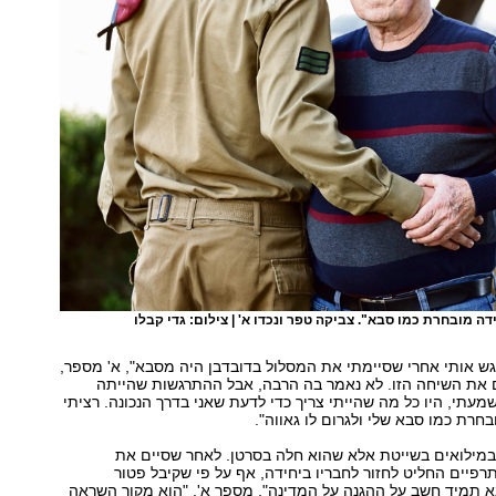
דה מובחרת כמו סבא". צביקה טפר ונכדו א' | צילום: גדי קבלו
גש אותי אחרי שסיימתי את המסלול בדובדבן היה מסבא", א' מספר,
 את השיחה הזו. לא נאמר בה הרבה, אבל ההתרגשות שהייתה
שמעתי, היו כל מה שהייתי צריך כדי לדעת שאני בדרך הנכונה. רציתי
בחרת כמו סבא שלי ולגרום לו גאווה".
במילואים בשייטת אלא שהוא חלה בסרטן. לאחר שסיים את
רפיים החליט לחזור לחבריו ביחידה, אף על פי שקיבל פטור
א תמיד חשב על ההגנה על המדינה", מספר א', "הוא מקור השראה