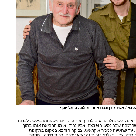
בא". אשר גורן ונכדו איתי | צילום: הרצל יוסף
ראינה. כשהחלו הרוסים לרדוף את היהודים משפחתו ביקשה לברוח
רכבת שבה נסעו הופצצה ואביו נהרג.
אימו החביאה אותו בתוך
 עד שהגיעה למנזר אוקראיני. צביקה הוחבא במקום בתקופת
בדה שם. "ניצלתי בזכות זה שלא עברתי ברית מילה", מספר