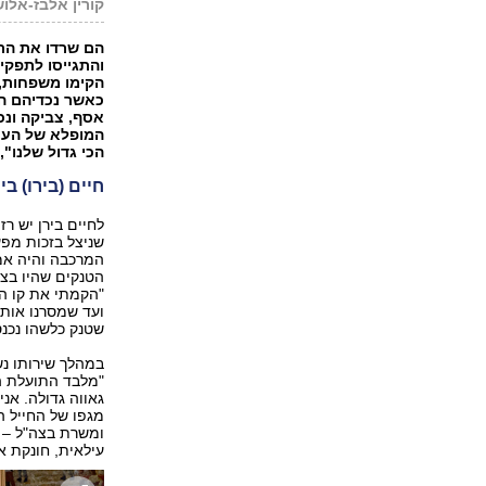
קורין אלבז-אלו
הם שרדו את הת
והתגייסו לתפקי
הקימו משפחות, 
כאשר נכדיהם הו
אסף, צביקה ונכד
המופלא של העם 
הכי גדול שלנו",
חיים (בירו) בירן (83) והנכד סמל א
לחיים בירן יש ר
שניצל בזכות מפ
המרכבה והיה אמון
הטנקים שהיו בצה
ועד שמסרנו אותו
שטנק כלשהו נכנס
במהלך שירותו נש
"מלבד התועלת המ
גאווה גדולה. אני
מגפו של החייל ה
ומשרת בצה"ל – ז
עילאית, חונקת א