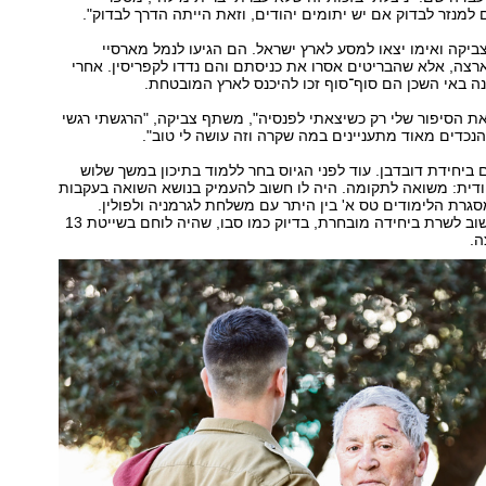
ם למנזר לבדוק אם יש יתומים יהודים, וזאת הייתה הדרך לבדוק".
קה ואימו יצאו למסע לארץ ישראל. הם הגיעו לנמל מארסיי
רצה, אלא שהבריטים אסרו את כניסתם והם נדדו לקפריסין. אחרי
ה באי השכן הם סוף־סוף זכו להיכנס לארץ המובטחת.
 הסיפור שלי רק כשיצאתי לפנסיה", משתף צביקה, "הרגשתי רגשי
נכדים מאוד מתעניינים במה שקרה וזה עושה לי טוב".
ם ביחידת דובדבן. עוד לפני הגיוס בחר ללמוד בתיכון במשך שלוש
ודית: משואה לתקומה. היה לו חשוב להעמיק בנושא השואה בעקבות
סגרת הלימודים טס א' בין היתר עם משלחת לגרמניה ולפולין.
בנוסף, היה לו חשוב לשרת ביחידה מובחרת, בדיוק כמו סבו, שהיה לוחם בשייטת 13
ה.