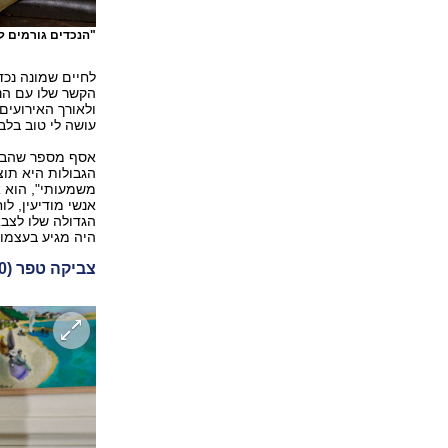
"הנכדים גורמים לי להרגיש בן 18 ". חיים לובלינר
לחיים שמונה נכד
הקשר שלו עם הנכ
ולאורך האירועים
עושה לי טוב בלב 
אסף מספר שהבחי
הגבולות היא תוצ
משמעותי", הוא א
אנשי מודיעין, ל
הגדולה שלו לצבא
היה מגיע בעצמו 
צביקה טפר (80) והנכד סמל א'