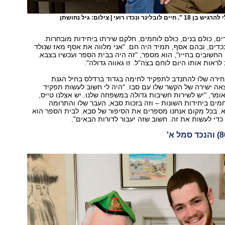
 ונכדו רועי | צילום: גיל נחושתן
ים, כולם בנים, כולם לוחמים, חלקם שירתו ביחידות מובחרות.
דים, ובהם אסף, תמיד היה חם. "אני מלווה את אסף מאז שנולד
 החשובים בחייו", הוא מספר, "זה היה בבית הספר ועכשיו בצבא.
לראות אותו היום לוחם בצה"ל. זו גאווה גדולה".
רה שלו להתנדב לתפקיד לחימה בגדוד ברדלס בחיל הגנת
אה ישירה של הקשר שלו עם סבו. "היה לי חשוב לעשות תפקיד
ומר, "יש לשירות חשיבות גדולה במשפחה שלנו. יש אצלנו טייס,
וחמים ביחידות השונות – וזה בזכות סבא, העבר שלו והתרומה
. בכל מקום אנחנו מספרים את הסיפור של סבא. לבית הספר הוא
כדי לעשות את זה. חשוב שזה יעבור לדורות הבאים".