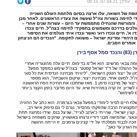
ש
עודכן: 07.04.21, 00:15
ופת של השואה, עלו ארצה בסיום מלחמת העולם השנייה
די לחימה בשורות צה"ל שעשה את צעדיו הראשונים. לאחר מכן
והמורשת שהנחילו מתממשת עד היום – עשרות שנים אחרי –
לכים בדרכם ומשמשים בתפקידי לחימה בצה"ל. חיים ונכדו
ו א', חיים ונכדו רועי ואשר ונכדו איתי מגלמים את הסיפור
היהודי ומדינת ישראל – משואה לתקומה. "הנכדים הם הניצחון
 אומרים הסבים.
סף בירן
זומה צבאי מרשים: הוא אל"מ בדימוס. חיים עלה מהונגריה אחרי
על ההצלה של ד"ר ישראל קסטנר. בצה"ל שימש כמפקד מפעל
 על ייצור הטנק הישראלי. "ליוויתי מבחינה הנדסית את כל סוגי
"ל, למעט אחד, מבחינת ייצור, שיקום והשבחה", הוא מספר.
"הקמתי את קו הייצור של מרכבה סימן 1. מאז שחתכנו את חתיכת הפח הראשונה
 לשריון. זה קרה במהירות שיא. עד היום מדובר בזמן הקצר ביותר
 לשימוש".
לח חיים לסיור לימודי במפעל צבאי בגרמניה. הוא כתב על החוויה:
קצועית הרבה שהפקתי מהסיור, נגרם לי גם סיפוק אישי רב,
, קצין ישראלי, שהייתי כ'ארנב לצייד', שניצל בנס, שידו נמחצה תחת
נאצי, שחמישה מבני דודיו נרצחו באושוויץ, שהקים משפחה בישראל
וכה לכבוד ממלכתי על ידי קצינים גרמנים. זו הייתה הרגשה
ת הגרון עד כאב".