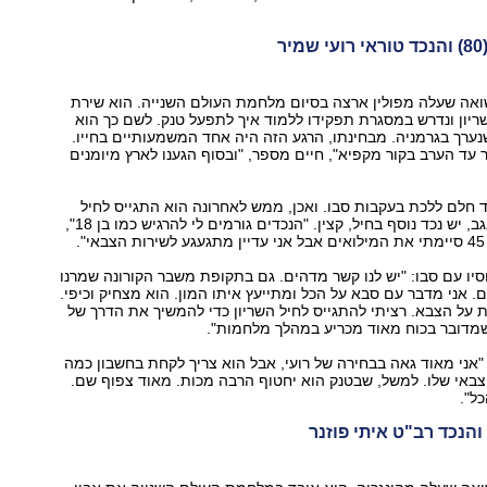
ר
שואה שעלה מפולין ארצה בסיום מלחמת העולם השנייה. הוא שירת
7 של השריון ונדרש במסגרת תפקידו ללמוד איך לתפעל טנק. לשם כך הוא
ערך בגרמניה. מבחינתו, הרגע הזה היה אחד המשמעותיים בחייו.
עד הערב בקור מקפיא", חיים מספר, "ובסוף הגענו לארץ מיומנים
 חלם ללכת בעקבות סבו. ואכן, ממש לאחרונה הוא התגייס לחיל
השריון. לחיים, אגב, יש נכד נוסף בחיל, קצין. "הנכדים גורמים לי להרגיש כמו בן 18",
.
סיו עם סבו: "יש לנו קשר מדהים. גם בתקופת משבר הקורונה שמרנו
ם. אני מדבר עם סבא על הכל ומתייעץ איתו המון. הוא מצחיק וכיפי.
ת על הצבא. רציתי להתגייס לחיל השריון כדי להמשיך את הדרך של
מדובר בכוח מאוד מכריע במהלך מלחמות".
"אני מאוד גאה בבחירה של רועי, אבל הוא צריך לקחת בחשבון כמה
באי שלו. למשל, שבטנק הוא יחטוף הרבה מכות. מאוד צפוף שם.
כל".