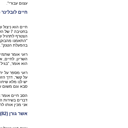
עצום עבורי".
חיים לובלינר (80) והנכד טוראי רועי שמי
חיים הוא ניצול 
בחטיבה 
הצטרף לתרגיל שנ
"התאמנו מהבוקר 
בהפעלת הטנק".
רועי אומר שתמיד
הוא אומר, "בגיל 45 סיימתי את המילואים אבל אני עדיין מתגעגע לשירות הצבאי"
רועי מספר על יח
על קשר, דרך הזו
יש לנו מלא שיחו
סבא וגם משום ש
הסב חיים אומר: 
דברים בשירות הצ
אני מכין אותו לה
אשר גורן (82) והנכד רב"ט איתי פוזנר