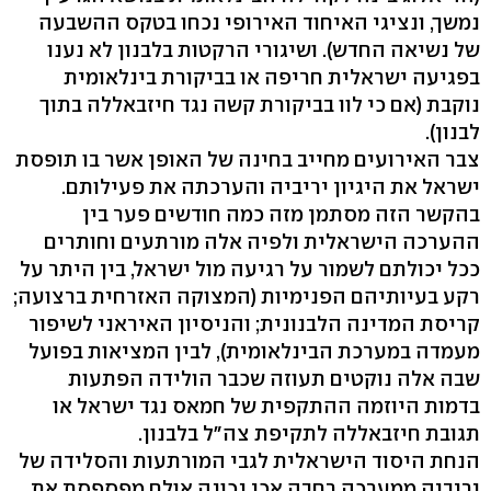
נמשך, ונציגי האיחוד האירופי נכחו בטקס ההשבעה
של נשיאה החדש). ושיגורי הרקטות בלבנון לא נענו
בפגיעה ישראלית חריפה או בביקורת בינלאומית
נוקבת (אם כי לוו בביקורת קשה נגד חיזבאללה בתוך
לבנון).
צבר האירועים מחייב בחינה של האופן אשר בו תופסת
ישראל את היגיון יריביה והערכתה את פעילותם.
בהקשר הזה מסתמן מזה כמה חודשים פער בין
ההערכה הישראלית ולפיה אלה מורתעים וחותרים
ככל יכולתם לשמור על רגיעה מול ישראל, בין היתר על
רקע בעיותיהם הפנימיות (המצוקה האזרחית ברצועה;
קריסת המדינה הלבנונית; והניסיון האיראני לשיפור
מעמדה במערכת הבינלאומית), לבין המציאות בפועל
שבה אלה נוקטים תעוזה שכבר הולידה הפתעות
בדמות היוזמה ההתקפית של חמאס נגד ישראל או
תגובת חיזבאללה לתקיפת צה"ל בלבנון.
הנחת היסוד הישראלית לגבי המורתעות והסלידה של
יריביה ממערכה רחבה אכן נכונה אולם מפספסת את