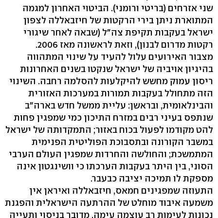
שני אזרחים (בריטי ורומני). הביטוי האחרון למגמה
המתוארת ניתן בירי הרקטות של חיזבאללה לצפון
ישראל בעקבות תקיפת צה"ל (שבאה לאחר שיגורי
רקטות מדרום לבנון), וזאת לראשונה מאז 2006.
מצבור האירועים עלול להעיד על שינוי המתהווה
בהיגיון אויביה של ישראל שנקטו בשנים האחרונות
ריסון עמוק מחשש להיקלעות להסלמה רחבה. השינוי
הזה מתחולל בעקבות תמורות במערכות האזורית
והבינלאומית, ובראשן: עליית ממשל חדש בארה"ב
שנתפס בעיני רבים במזרח התיכון כמי שמפגין פחות
להט מקודמו לפעול בכוח באזור; התמקדותה של ישראל
במשבר הקורונה ובתסבוכת הפוליטית הפנימית
המתמשכת; והחולשה והחרדות שמפגין העולם הערבי
הסוני, בין היתר בעקבות הערכתו כי וושינגטון אינה
מספקת לו תמיכה יציבה כבעבר.
התעוזה שמפגינים חמאס, חיזבאללה ואיראן אין
משמעה איבוד מוחלט של ההרתעה הישראלית והפגנת
נכונות לעימות רב עוצמה עימה. מדובר בניסוי ותעייה