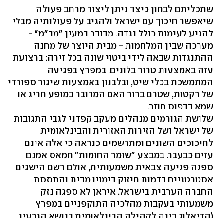
שתכליתם לבחון כיצד ניתן ליצור מרחב פעולה
שיאפשר חיכוך עם ישראל ולהגיב על פעולותיה מבלי
להגיע לעימות כולל נגדה. מדובר במעין "מב"מ" -
מערכה שבין המלחמות - מבית היוצר של מחנה
ההתנגדות שבאה לידי ביטוי שונה בכל זירה: ברצועת
עזה באמצעות טרור בלונים, במפרץ בפגיעה
המתמשכת בכלי שיט, ובלבנון באמצעות שיגור ספורדי
של רקטות, שטרם ברור האם המדובר במופע חריג או
שמא בדפוס חוזר.
שלושת הגורמים מנהלים מעקב קפדני לגבי התגובות
של ישראל ושל הזירות האזורית והבינלאומית
לחיכוכים השונים ומתרשמים כנראה כי אלה אינם
עזים כבעבר. במבצע "שומר החומות" חמאס אמנם
ספגה פגיעה צבאית משמעותית, אולם רשם הישגים
אסטרטגיים בדמות חיזוק דימויו מבית והתססת
החברה הערבית בישראל. איראן לא ספגה נזק
משמעותי בעקבות מהלכיה התוקפניים במפרץ
(הדיאלוג בינה לקהילה הבינלאומית בנושא הגרעין