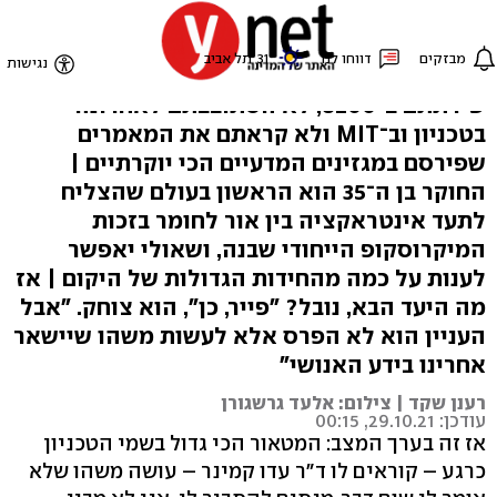
המטאור שחוקר את האור
אם לא שמעתם על ד"ר עדו קמינר, כנראה לא
שירתתם ב־8200, לא הסתובבתם לאחרונה
בטכניון וב־MIT ולא קראתם את המאמרים
שפירסם במגזינים המדעיים הכי יוקרתיים |
החוקר בן ה־35 הוא הראשון בעולם שהצליח
לתעד אינטראקציה בין אור לחומר בזכות
המיקרוסקופ הייחודי שבנה, ושאולי יאפשר
לענות על כמה מהחידות הגדולות של היקום | אז
מה היעד הבא, נובל? "פייר, כן", הוא צוחק. "אבל
העניין הוא לא הפרס אלא לעשות משהו שיישאר
אחרינו בידע האנושי"
רענן שקד | צילום: אלעד גרשגורן
עודכן: 29.10.21, 00:15
אז זה בערך המצב: המטאור הכי גדול בשמי הטכניון
כרגע – קוראים לו ד"ר עדו קמינר – עושה משהו שלא