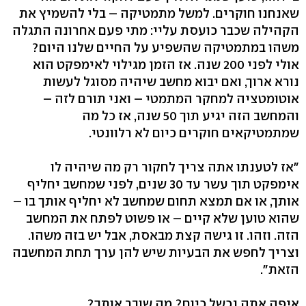
שאנחנו חוקרים. למשל מתמטיקה – בלי להשמיץ את
הקהילה שכבר כועסת עליי: מתי פעם אחרונה התגלה
משהו במתמטיקה שהשפיע על החיים שלנו היום?
אולי לפני 200 שנה. אז הזמן מגילוי לאימפקט הוא
נורא ארוך, ואם יבוא מחשב שיהיה מסוגל לעשות
אוטומטציה למחקר המתמטי – ואני תורם לזה –
והמחשב הזה יגיע תוך 50 שנה, אז כל מה
שמתמטיקאים חוקרים כיום לא רלוונטי.
"אז לטענתו אתה צריך לחקור רק מה שיהיה לו
אימפקט תוך עשר עד 30 שנים, לפני שמחשב יחליף
אותך, או אם תמצא תחום שמחשב לא יחליף אותך בו –
שהוא טוען שלא קיים – או פשוט לפתח את המחשב
הזה. וזהו. זו גישה קצת מבאסת, אבל יש בזה משהו.
וצריך לחפש את הבעיות שיש להן ערך תחת המחשבה
הזאת".
איפה אתה נכשל כיום? מה שובר אותך?