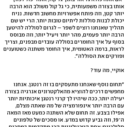
אותו בצורה משמעותית, כי גל קול משולב הוא הרבה
יותר קטן, וזה פותח אפשרויות מחשוב חדשות. נניח
יכולת לבנות סוללות ליתיום טובות יותר. הרי יש שם
תהליך שאנחנו רוצים לשפר – לגרום לסוללה להיטען
הרבה יותר פעמים, מהר יותר ויעיל יותר, וזה מבוסס
בסוף על איך החומרים בסוללה עובדים מבפנים, וצריך
לראות, ברמה האטומית, איך החומר משתנה כשטוענים
ופורקים את הסוללה".
אוקיי, מה עוד?
"תחום נוסף שאנחנו מתעסקים בו זה רנטגן. אנחנו
מחפשים דרכים להוציא מהאלקטרונים אנרגיה בצורה
יעילה יותר, ככה שיהיו לך קרני רנטגן איכותיות יותר
עם הרבה יותר אינפורמציה של מה שאתה מצלם,
אפילו בצבע. זה תחום שלא השתנה כמעט מאז המאה
ה־19, וזה גביע קדוש במדע. או מסכים של טלפונים
סלולריים; אחת הטכנולוגיות הכי מתקדמות במסכים