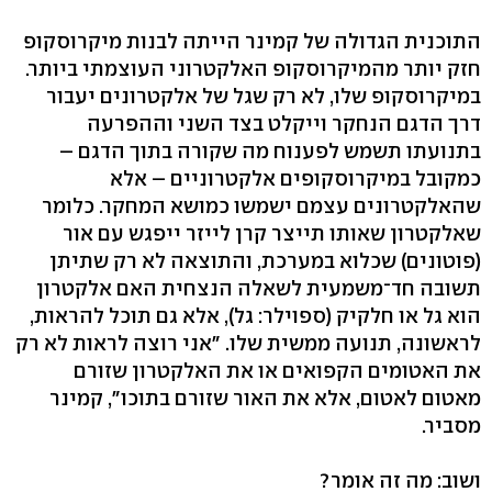
התוכנית הגדולה של קמינר הייתה לבנות מיקרוסקופ
חזק יותר מהמיקרוסקופ האלקטרוני העוצמתי ביותר.
במיקרוסקופ שלו, לא רק שגל של אלקטרונים יעבור
דרך הדגם הנחקר וייקלט בצד השני וההפרעה
בתנועתו תשמש לפענוח מה שקורה בתוך הדגם –
כמקובל במיקרוסקופים אלקטרוניים – אלא
שהאלקטרונים עצמם ישמשו כמושא המחקר. כלומר
שאלקטרון שאותו תייצר קרן לייזר ייפגש עם אור
(פוטונים) שכלוא במערכת, והתוצאה לא רק שתיתן
תשובה חד־משמעית לשאלה הנצחית האם אלקטרון
הוא גל או חלקיק (ספוילר: גל), אלא גם תוכל להראות,
לראשונה, תנועה ממשית שלו. "אני רוצה לראות לא רק
את האטומים הקפואים או את האלקטרון שזורם
מאטום לאטום, אלא את האור שזורם בתוכו", קמינר
מסביר.
ושוב: מה זה אומר?