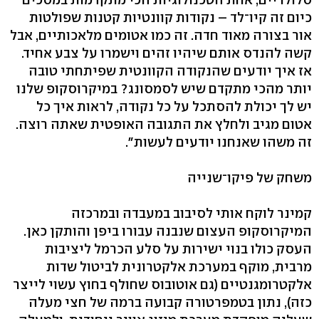
כיום זה קיו־לד – נקודות קוונטיות קטנות שפולטות
אור בצורה מאוד חדה. זה כמו אטומים מלאכותיים, אבל
קשה להנדס אותם שיהיו זהים וישמרו על צבע אחיד.
אז איך יודעים שהנקודה הקוונטית שפיתחתי טובה
יותר מהכי מתקדם שיש לסמסונג? במיקרוסקופ שלנו
יש לך יכולת להסתכל על כל נקודה, לראות איך כל
אטום מגיב ולחלץ את התגובה האופטית שאתה רוצה.
זה משהו שאנחנו יודעים לעשות".
משחק של פיקו־שנייה
קמינר לוקח אותי לסיבוב במעבדה ובמרכזה
המיקרוסקופ העצום שנבנה עבורו ביפן והותקן כאן.
העסק כולו בנוי ישירות על סלע הכרמל ליציבות
מרבית, מוקף במערכת אלקטרונית לביטול שדות
אלקטרומגנטיים (גם אוטובוס שחולף בחוץ עשוי לייצר
כזה), נתון בטמפרטורה קבועה ברמה של חצי מעלה