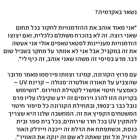
נשאר באקדמיה?
"אני מאוד אוהב את ההזדמנויות לחקור בכל תחום
שאני רוצה. זה לא בהכרח משתלם כלכלית, ואם יצוצו
הזדמנויות מעניינות לסטארטאפים אולי אני אעשה
את זה במקביל, אבל אני לא אוותר על מחקר בשביל שום
דבר. מדע בסיסי זה משהו שאני אוהב, זה כיף לי".
עם פרוץ הקורונה, קמינר וצוותו פירסמו מאמר מדובר
שהצביע על תאורה אולטרה־סגולה – קרינת UV –
כאמצעי חיטוי אפשרי לקטילת הווירוס. "השימוש
בקרינה הזו להרג וירוסים זה ידע שקיבלו עליו פרס
נובל כבר ב־1903, ובתחילת הקורונה כל סיפור חיטוי
המשטחים הקפיץ את זה. המחשבה שלנו היא שצריך
להתקין UV בכל חדר שירותים, בכל בית ספר ובית
כנסת, וכשתפתח את הדלת זה ייכבה ויידלק האור
הרגיל, וכל זמן שאתה לא שם זה ינקה את האוויר".