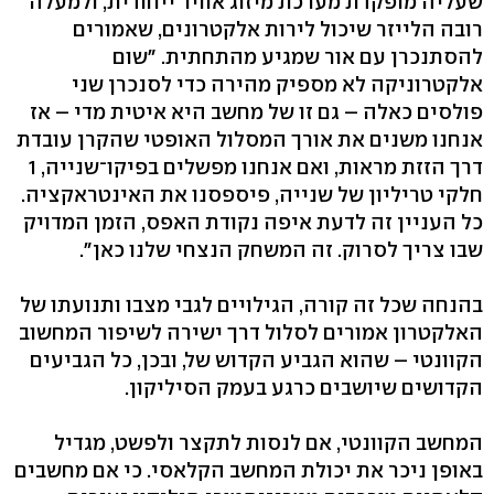
שעליה מופקדת מערכת מיזוג אוויר ייחודית, ולמעלה
רובה הלייזר שיכול לירות אלקטרונים, שאמורים
להסתנכרן עם אור שמגיע מהתחתית. "שום
אלקטרוניקה לא מספיק מהירה כדי לסנכרן שני
פולסים כאלה – גם זו של מחשב היא איטית מדי – אז
אנחנו משנים את אורך המסלול האופטי שהקרן עובדת
דרך הזזת מראות, ואם אנחנו מפשלים בפיקו־שנייה, 1
חלקי טריליון של שנייה, פיספסנו את האינטראקציה.
כל העניין זה לדעת איפה נקודת האפס, הזמן המדויק
שבו צריך לסרוק. זה המשחק הנצחי שלנו כאן".
בהנחה שכל זה קורה, הגילויים לגבי מצבו ותנועתו של
האלקטרון אמורים לסלול דרך ישירה לשיפור המחשוב
הקוונטי – שהוא הגביע הקדוש של, ובכן, כל הגביעים
הקדושים שיושבים כרגע בעמק הסיליקון.
המחשב הקוונטי, אם לנסות לתקצר ולפשט, מגדיל
באופן ניכר את יכולת המחשב הקלאסי. כי אם מחשבים