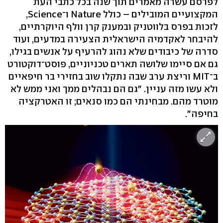
לפרסם עשרה מאמרים תוך שנה בכל כתבי העת
המקצועיים המובילים – כולל Nature ו־Science,
לזכות בפרס בלווטניק ובמענק קרן וולף היוקרתיים,
להיבחר לאקדמיה הישראלית הצעירה במדעים, ועוד
סדרה של כיבודים שלא נהוג להרעיף על אנשים בגילו,
גם אם סיימו שלושה תארים טכניוניים, פוסט־דוקטורט
ב־MIT וריצת ערב שבה נתקלו שוב בחזירי בר חיפאיים
ולא עשו מזה עניין. "גם הם נבהלים ממך ואני ממש לא
מוטרד מהם. מבחינתי הם כמו סנאים; זו האטרקציה
בחיפה".