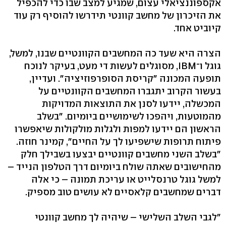
אקספוננציאלי עצום, שמגיע למצב שבו כדי להכפיל
את הזיכרון של מחשב קוונטי תידרשו להוסיף רק עוד
קיוביט אחד.
הצרה היא שעד כה המחשבים הקוונטיים שבנו, למשל,
גוגל ו־IBM, מסוגלים לעשות די מעט, בעיקר לנוכח
תופעה המכונה "קריסת הסופרפוזיציה". ועדיין,
בעשור הקרוב יתגברו המחשבים הקוונטיים על
המכשלה, יידעו לסנן את התוצאות המדויקות
מהמוטעות, ויהפכו לשימושיים ביומיום. "בשלב
הראשון הם יידעו למפות ולגלות מולקולות שיאפשרו
פיתוח תרופות שישפיעו לך על החיים", קמינר חוזה.
"בשלב השני מחשבים קוונטיים יבצעו בשבילך חלק
מהחישובים שאתה שולח ביומיום דרך הטלפון הנייד –
למשל גוגל טרנסלייט או עריכת תמונה – כי אלה
דברים שמחשבים קלאסיים לא עושים טוב מספיק.
"לגבי השלב השלישי – שיהיה לך מחשב קוונטי