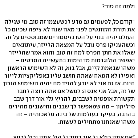
ולמה זה טוב?
"קודם כל, לפעמים גם מדע לכשעצמו זה טוב. מי שגילה
את תורת הקוונטים לפני מאה שנה לא ציפה שכיום כל
העולם יהיה בנוי על הטרנזיסטורים שמבוססים על זה.
וכשהעניקו פרס נובל על המצאת הלייזר, עיתונאים
שאלו את חתן הפרס למה זה טוב, והוא אמר שהלייזר
יאפשר הולוגרמות מדהימות בתעשיית הסרטים –
משהו שבאמת קיים, אבל בוא, זה לא השימוש הראשון
ואפילו לא המאה שאתה חושב עליו באפליקציות לייזר
היום. אז גם אני לא יודע להגיד מה יהיה השימוש הנכון
של זה, אבל אני אנסה: למשל אם אתה רוצה לחבר
תקשורת אופטית לשבבים, להריץ גלי אור דרך שבב
סיליקון – מה שמאפשר לך שבבים וחישובים מהירים
בהרבה, בעיקר בעולמות של בינה מלאכותית – זה
משהו שאנחנו מתחילים לעשות.
"אם אתה כולא גל אור בתוך גל קול, אתה יכול לכווץ