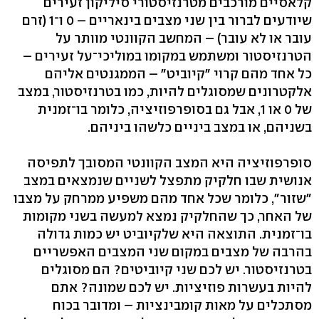
קלאסיים מורכבים מטרנזיסטורי סיליקון זעירים
שיודעים לברור בין שני מצבים בינאריים – 0 ו־1 (זרם
עובר או לא עובר) – המחשב הקוונטי מוותר על
הטרנזיסטור ומשתמש במקומו במוליכי־על זעירים –
כל אחד מהם קרוי "קיוביט" – הממגנטים אליהם
אלקטרונים שמסוגלים להיות, כמו בטרנזיסטור, במצב
של 0 או 1, אבל גם בסופרפוזיציה, כלומר בו־זמנית
בשניהם, או במצב ביניים כלשהו ביניהם.
סופרפוזיציה היא המצב הקוונטי המסובך לתפיסה
אנושית שבו חלקיק מתפצל לשניים שנמצאים במצב
"שזור", כלומר שכל אחד מהם משפיע ממרחק על מצבו
של האחר, כך שהחלקיק נמצא למעשה בשני מקומות
בו־זמנית. התוצאה היא שלקיוביט יש כמות גדולה
בהרבה של מצבים במקום שני המצבים האפשריים
בטרנזיסטור. יש לכם שני קיוביטים? הם מסוגלים
להיות בעשרות פוזיציות. יש לכם שמונה? אתם
מסתכלים על מאות קומבינציות – ומדובר בכוח