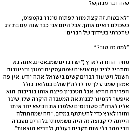
שזה דבר מבוקש?
"לא בטוח. זה קצת מוזר לפתוח טינדר בקמפוס,
כשכולם רואים אותך. אבל היום אני כבר שנה עם בת זוג
שהכרתי בשידוך של חברים".
"למה זה טוב?"
מחיר החזרה לארץ ("יש דברים שמבאסים. אתה בא
ומתחיל לריב עם אנשים שמתעסקים במזגן ובצינורות
חשמל, ויש עוד דברים קשים בישראל, אתה יודע; אין פה
אמזון שמגיע לך עד לדלת") שולם במלואו, כולל
הפרידה ההיא, אבל הטכניון פיצה אותו בנדיבות. הוא
איפשר לקמינר לבנות את המעבדה היקרה שלו, שיגר
אליו לארה"ב סטודנטים שלמדו את הנושא יחד איתו
וחזרו לארץ כדי להשתתף במיזם, "וזה שמהתחלה
הייתה לי קבוצה זה היה משמעותי בלהרים מעבדה
הכי מהר בלי שום תקדים בעולם, ולהביא תוצאות".