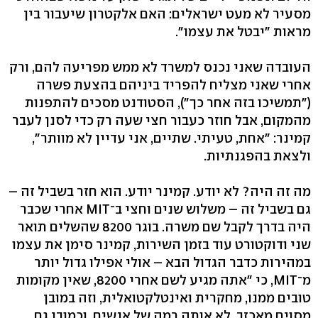
מסעיר לא מעט ישראלים: האם אלקטרון שיעבור בין
מראות "יבטל את עצמו".
העובדה שאני נכנס למשרד לא ממש מפריעה להם, ורק
אחרי שאני מצליח להפריד ביניהם בהצעת פשרה
("תמשיכו בזה אחר כך"), הסטודנט מסכים להתפנות
מהמקום, אבל חוזר כעבור חצי שעה רק כדי לסנן לעבר
קמינר: "אחת, טעיתי. שתיים, אני עדיין לא מוותר",
ולצאת בהפגנתיות.
מה זה היה? לא יודע. קמינר יודע. הוא חזר בשביל זה –
גם בשביל זה – משלוש שנים וחצי ב־MIT אחרי שכבר
היה בדרך לקבל שם משרה. בוגר 8200 שהשלים תואר
שני ודוקטורט עוד בזמן השירות, קמינר סימן את עצמו
במהירות כדבר הגדול הבא – אולי אפילו גדול יותר
מ־MIT, כי "אתה מגיע לשם אחרי 8200, שאין מקומות
טובים ממנו, מחקרית ואינטלקטואלית, וזה במובן
מסוים מאכזב. לא אותה רמה של אנשים. וכמובן גם