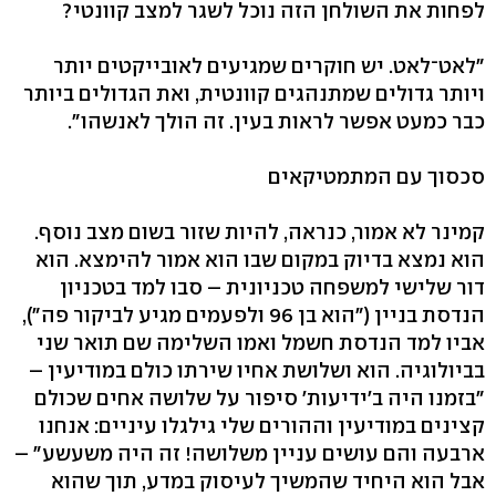
לפחות את השולחן הזה נוכל לשגר למצב קוונטי?
"לאט־לאט. יש חוקרים שמגיעים לאובייקטים יותר
ויותר גדולים שמתנהגים קוונטית, ואת הגדולים ביותר
כבר כמעט אפשר לראות בעין. זה הולך לאנשהו".
סכסוך עם המתמטיקאים
קמינר לא אמור, כנראה, להיות שזור בשום מצב נוסף.
הוא נמצא בדיוק במקום שבו הוא אמור להימצא. הוא
דור שלישי למשפחה טכניונית – סבו למד בטכניון
הנדסת בניין ("הוא בן 96 ולפעמים מגיע לביקור פה"),
אביו למד הנדסת חשמל ואמו השלימה שם תואר שני
בביולוגיה. הוא ושלושת אחיו שירתו כולם במודיעין –
"בזמנו היה ב'ידיעות' סיפור על שלושה אחים שכולם
קצינים במודיעין וההורים שלי גילגלו עיניים: אנחנו
ארבעה והם עושים עניין משלושה! זה היה משעשע" –
אבל הוא היחיד שהמשיך לעיסוק במדע, תוך שהוא