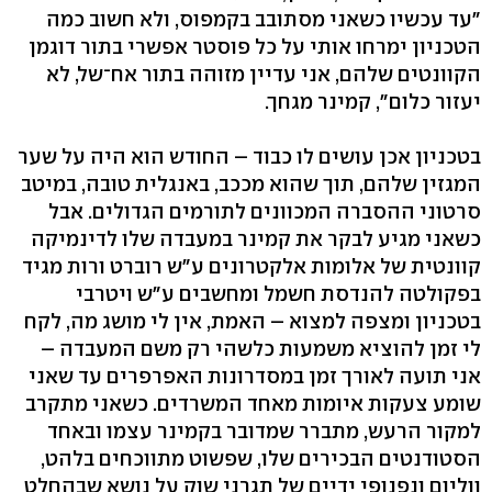
"עד עכשיו כשאני מסתובב בקמפוס, ולא חשוב כמה
הטכניון ימרחו אותי על כל פוסטר אפשרי בתור דוגמן
הקוונטים שלהם, אני עדיין מזוהה בתור אח־של, לא
יעזור כלום", קמינר מגחך.
בטכניון אכן עושים לו כבוד – החודש הוא היה על שער
המגזין שלהם, תוך שהוא מככב, באנגלית טובה, במיטב
סרטוני ההסברה המכוונים לתורמים הגדולים. אבל
כשאני מגיע לבקר את קמינר במעבדה שלו לדינמיקה
קוונטית של אלומות אלקטרונים ע"ש רוברט ורות מגיד
בפקולטה להנדסת חשמל ומחשבים ע"ש ויטרבי
בטכניון ומצפה למצוא – האמת, אין לי מושג מה, לקח
לי זמן להוציא משמעות כלשהי רק משם המעבדה –
אני תועה לאורך זמן במסדרונות האפרפרים עד שאני
שומע צעקות איומות מאחד המשרדים. כשאני מתקרב
למקור הרעש, מתברר שמדובר בקמינר עצמו ובאחד
הסטודנטים הבכירים שלו, שפשוט מתווכחים בלהט,
ווליום ונפנופי ידיים של תגרני שוק על נושא שבהחלט