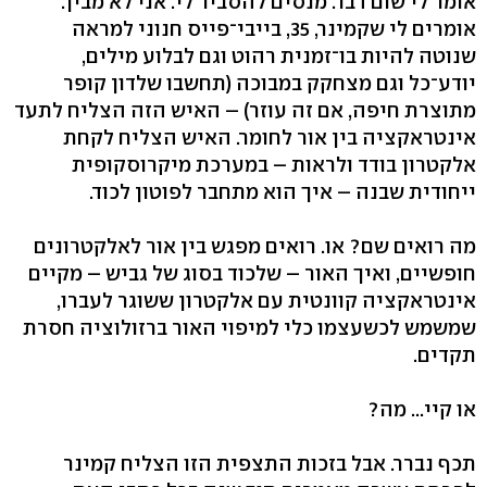
אומר לי שום דבר. מנסים להסביר לי. אני לא מבין.
אומרים לי שקמינר, 35, בייבי־פייס חנוני למראה
שנוטה להיות בו־זמנית רהוט וגם לבלוע מילים,
יודע־כל וגם מצחקק במבוכה (תחשבו שלדון קופר
מתוצרת חיפה, אם זה עוזר) – האיש הזה הצליח לתעד
אינטראקציה בין אור לחומר. האיש הצליח לקחת
אלקטרון בודד ולראות – במערכת מיקרוסקופית
ייחודית שבנה – איך הוא מתחבר לפוטון לכוד.
מה רואים שם? או. רואים מפגש בין אור לאלקטרונים
חופשיים, ואיך האור – שלכוד בסוג של גביש – מקיים
אינטראקציה קוונטית עם אלקטרון ששוגר לעברו,
שמשמש לכשעצמו כלי למיפוי האור ברזולוציה חסרת
תקדים.
או קיי... מה?
תכף נברר. אבל בזכות התצפית הזו הצליח קמינר